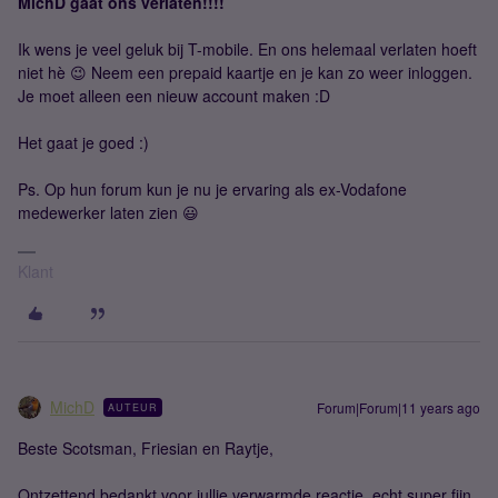
MichD gaat ons verlaten!!!!
Ik wens je veel geluk bij T-mobile. En ons helemaal verlaten hoeft
niet hè 😉 Neem een prepaid kaartje en je kan zo weer inloggen.
Je moet alleen een nieuw account maken :D
Het gaat je goed :)
Ps. Op hun forum kun je nu je ervaring als ex-Vodafone
medewerker laten zien 😃
Klant
MichD
Forum|Forum|11 years ago
AUTEUR
Beste Scotsman, Friesian en Raytje,
Ontzettend bedankt voor jullie verwarmde reactie, echt super fijn