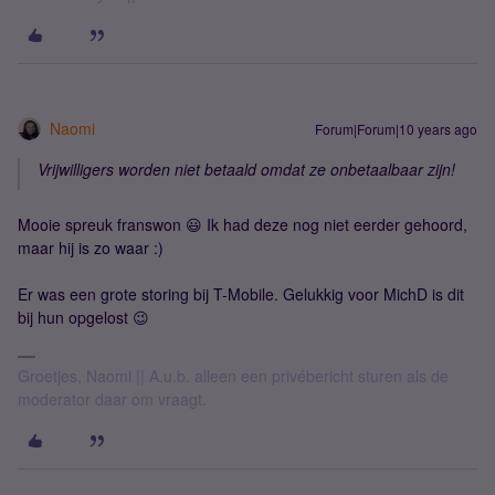
Naomi
Forum|Forum|10 years ago
Vrijwilligers worden niet betaald omdat ze onbetaalbaar zijn!
Mooie spreuk franswon 😃 Ik had deze nog niet eerder gehoord,
maar hij is zo waar :)
Er was een grote storing bij T-Mobile. Gelukkig voor MichD is dit
bij hun opgelost 😉
Groetjes, Naomi || A.u.b. alleen een privébericht sturen als de
moderator daar om vraagt.