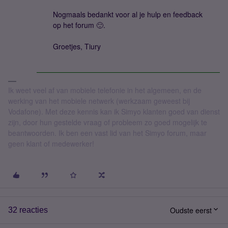
Nogmaals bedankt voor al je hulp en feedback
op het forum 🙂.
Groetjes, Tiury
Ik weet veel af van mobiele telefonie in het algemeen, en de
werking van het mobiele netwerk (werkzaam geweest bij
Vodafone). Met deze kennis kan ik Simyo klanten goed van dienst
zijn, door hun gestelde vraag of probleem zo goed mogelijk te
beantwoorden. Ik ben een vast lid van het Simyo forum, maar
geen klant of medewerker!
Oudste eerst
32 reacties