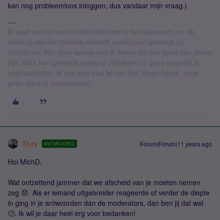
kan nog probleemloos inloggen, dus vandaar mijn vraag.)
Ik weet veel af van mobiele telefonie in het algemeen, en de
werking van het mobiele netwerk (werkzaam geweest bij
Vodafone). Met deze kennis kan ik Simyo klanten goed van dienst
zijn, door hun gestelde vraag of probleem zo goed mogelijk te
beantwoorden. Ik ben een vast lid van het Simyo forum, maar
geen klant of medewerker!
Tiury
Forum|Forum|11 years ago
ANTWOORD
Hoi MichD,
Wat ontzettend jammer dat we afscheid van je moeten nemen
zeg 😞. Als er iemand uitgebreider reageerde of verder de diepte
in ging in je antwoorden dan de moderators, dan ben jij dat wel
🙂. Ik wil je daar heel erg voor bedanken!