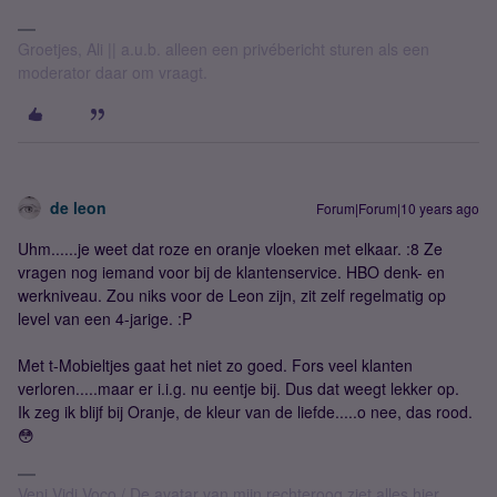
Groetjes, Ali || a.u.b. alleen een privébericht sturen als een
moderator daar om vraagt.
de leon
Forum|Forum|10 years ago
Uhm......je weet dat roze en oranje vloeken met elkaar. :8 Ze
vragen nog iemand voor bij de klantenservice. HBO denk- en
werkniveau. Zou niks voor de Leon zijn, zit zelf regelmatig op
level van een 4-jarige. :P
Met t-Mobieltjes gaat het niet zo goed. Fors veel klanten
verloren.....maar er i.i.g. nu eentje bij. Dus dat weegt lekker op.
Ik zeg ik blijf bij Oranje, de kleur van de liefde.....o nee, das rood.
😳
Veni Vidi Voco / De avatar van mijn rechteroog ziet alles hier.