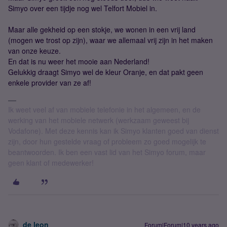
Simyo over een tijdje nog wel Telfort Mobiel in.
Maar alle gekheid op een stokje, we wonen in een vrij land
(mogen we trost op zijn), waar we allemaal vrij zijn in het maken
van onze keuze.
En dat is nu weer het mooie aan Nederland!
Gelukkig draagt Simyo wel de kleur Oranje, en dat pakt geen
enkele provider van ze af!
Ik weet veel af van mobiele telefonie in het algemeen, en de
werking van het mobiele netwerk (werkzaam geweest bij
Vodafone). Met deze kennis kan ik Simyo klanten goed van dienst
zijn, door hun gestelde vraag of probleem zo goed mogelijk te
beantwoorden. Ik ben een vast lid van het Simyo forum, maar
geen klant of medewerker!
de leon
Forum|Forum|10 years ago