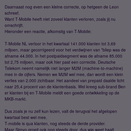
Daarnaast nog even een kleine correcte, op hetgeen de Leon
schreef.
Want T-Mobile heeft niet zoveel klanten verloren, zoals jij nu
omschrijft.
Hieronder een reactie, afkomstig van T-Mobile:
T-Mobile NL verloor in het kwartaal 141.000 klanten tot 3,69
miljoen, maar gecorrigeerd voor het verdwijnen van *bliep was de
afname 44.000. In het postpaidsegment was de afname 85.000
tot 2,75 miljoen, maar ook hier past een correctie. Deutsche
Telekom neemt namelijk niet langer M2M (machine-to-machine)
mee in de cijfers. Nemen we M2M wel mee, dan wordt een klein
verlies van 2.000 zichtbaar. Het aandeel van prepaid daalde licht
naar 25,4 procent van de klantenbasis. Wel kreeg sub-brand Ben
er klanten bij en T-Mobile meldt een goede ontwikkeling op de
MKB-markt.
Dus zoals je nu zelf kun lezen, valt de terugval het afgelopen
kwartaal best wel mee.
T-mobile is qua klanten, nog steeds de derde provider.
Maar Simyo groeit ook nog steeds door, dus wie weet haalt