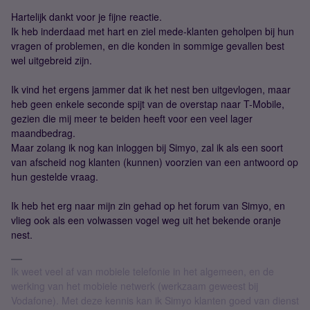
Hartelijk dankt voor je fijne reactie.
Ik heb inderdaad met hart en ziel mede-klanten geholpen bij hun
vragen of problemen, en die konden in sommige gevallen best
wel uitgebreid zijn.
Ik vind het ergens jammer dat ik het nest ben uitgevlogen, maar
heb geen enkele seconde spijt van de overstap naar T-Mobile,
gezien die mij meer te beiden heeft voor een veel lager
maandbedrag.
Maar zolang ik nog kan inloggen bij Simyo, zal ik als een soort
van afscheid nog klanten (kunnen) voorzien van een antwoord op
hun gestelde vraag.
Ik heb het erg naar mijn zin gehad op het forum van Simyo, en
vlieg ook als een volwassen vogel weg uit het bekende oranje
nest.
Ik weet veel af van mobiele telefonie in het algemeen, en de
werking van het mobiele netwerk (werkzaam geweest bij
Vodafone). Met deze kennis kan ik Simyo klanten goed van dienst