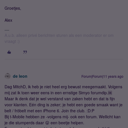
Groetjes,
Alex
A.u.b. alleen privé berichten sturen als een moderator er om
vraagt :)
de leon
Forum|Forum|11 years ago
Dag MitchD, ik heb je niet heel erg bewust meegemaakt. Volgens
mij zat ik toen weer eens in een ernstige Simyo forumdip.🆒
Maar ik denk dat je wel verstand van zaken hebt en dat is fijn
voor klanten. Eén ding is zeker; je hebt een goede smaak want je
belt / fröbelt met een iPhone 6. Join the club. :D:P
Bij t-Mobile hebben ze -volgens mij- ook een forum. Wellicht kan
je die stumperds daar 😛 een beetje helpen.