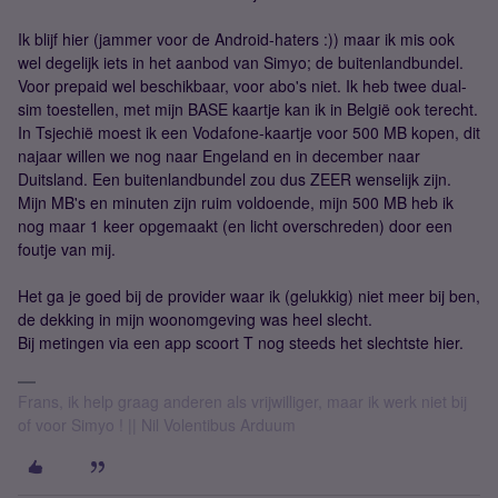
Ik blijf hier (jammer voor de Android-haters :)) maar ik mis ook
wel degelijk iets in het aanbod van Simyo; de buitenlandbundel.
Voor prepaid wel beschikbaar, voor abo's niet. Ik heb twee dual-
sim toestellen, met mijn BASE kaartje kan ik in België ook terecht.
In Tsjechië moest ik een Vodafone-kaartje voor 500 MB kopen, dit
najaar willen we nog naar Engeland en in december naar
Duitsland. Een buitenlandbundel zou dus ZEER wenselijk zijn.
Mijn MB's en minuten zijn ruim voldoende, mijn 500 MB heb ik
nog maar 1 keer opgemaakt (en licht overschreden) door een
foutje van mij.
Het ga je goed bij de provider waar ik (gelukkig) niet meer bij ben,
de dekking in mijn woonomgeving was heel slecht.
Bij metingen via een app scoort T nog steeds het slechtste hier.
Frans, ik help graag anderen als vrijwilliger, maar ik werk niet bij
of voor Simyo ! || Nil Volentibus Arduum