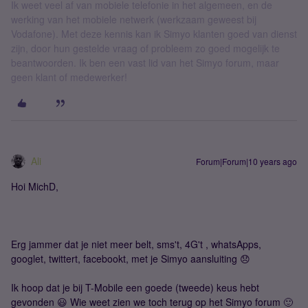
Ik weet veel af van mobiele telefonie in het algemeen, en de
werking van het mobiele netwerk (werkzaam geweest bij
Vodafone). Met deze kennis kan ik Simyo klanten goed van dienst
zijn, door hun gestelde vraag of probleem zo goed mogelijk te
beantwoorden. Ik ben een vast lid van het Simyo forum, maar
geen klant of medewerker!
Ali
Forum|Forum|10 years ago
Hoi MichD,
Erg jammer dat je niet meer belt, sms't, 4G't , whatsApps,
googlet, twittert, facebookt, met je Simyo aansluiting 😞
Ik hoop dat je bij T-Mobile een goede (tweede) keus hebt
gevonden 😃 Wie weet zien we toch terug op het Simyo forum 🙂