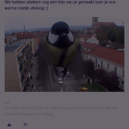
We hebben stiekem nog een foto van je gemaakt toen je ons
warme nestje uitvloog ;)
Groetjes, Naomi || A.u.b. alleen een privébericht sturen als de
moderator daar om vraagt.