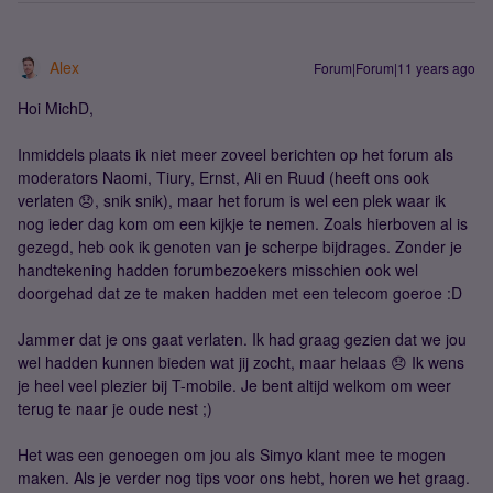
Alex
Forum|Forum|11 years ago
Hoi MichD,
Inmiddels plaats ik niet meer zoveel berichten op het forum als
moderators Naomi, Tiury, Ernst, Ali en Ruud (heeft ons ook
verlaten 😞, snik snik), maar het forum is wel een plek waar ik
nog ieder dag kom om een kijkje te nemen. Zoals hierboven al is
gezegd, heb ook ik genoten van je scherpe bijdrages. Zonder je
handtekening hadden forumbezoekers misschien ook wel
doorgehad dat ze te maken hadden met een telecom goeroe :D
Jammer dat je ons gaat verlaten. Ik had graag gezien dat we jou
wel hadden kunnen bieden wat jij zocht, maar helaas 😞 Ik wens
je heel veel plezier bij T-mobile. Je bent altijd welkom om weer
terug te naar je oude nest ;)
Het was een genoegen om jou als Simyo klant mee te mogen
maken. Als je verder nog tips voor ons hebt, horen we het graag.