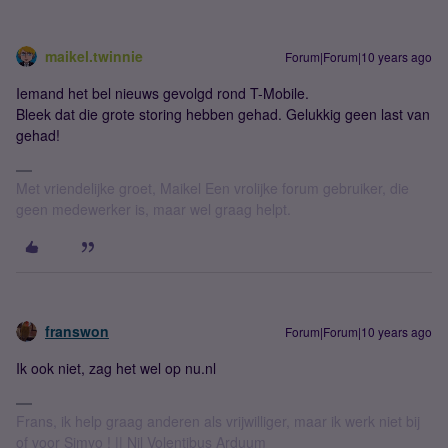
maikel.twinnie
Forum|Forum|10 years ago
Iemand het bel nieuws gevolgd rond T-Mobile.
Bleek dat die grote storing hebben gehad. Gelukkig geen last van
gehad!
Met vriendelijke groet, Maikel Een vrolijke forum gebruiker, die
geen medewerker is, maar wel graag helpt.
franswon
Forum|Forum|10 years ago
Ik ook niet, zag het wel op nu.nl
Frans, ik help graag anderen als vrijwilliger, maar ik werk niet bij
of voor Simyo ! || Nil Volentibus Arduum