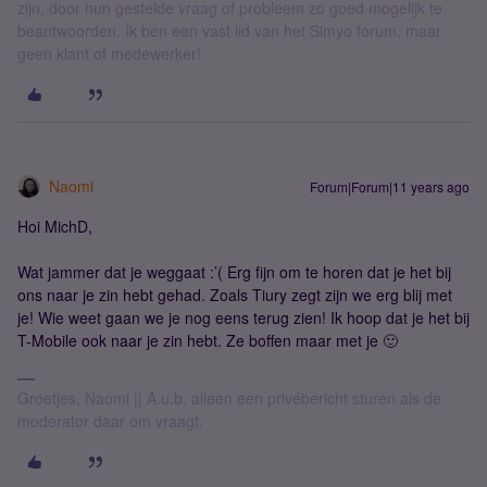
zijn, door hun gestelde vraag of probleem zo goed mogelijk te
beantwoorden. Ik ben een vast lid van het Simyo forum, maar
geen klant of medewerker!
Naomi
Forum|Forum|11 years ago
Hoi MichD,
Wat jammer dat je weggaat :’( Erg fijn om te horen dat je het bij
ons naar je zin hebt gehad. Zoals Tiury zegt zijn we erg blij met
je! Wie weet gaan we je nog eens terug zien! Ik hoop dat je het bij
T-Mobile ook naar je zin hebt. Ze boffen maar met je 🙂
Groetjes, Naomi || A.u.b. alleen een privébericht sturen als de
moderator daar om vraagt.