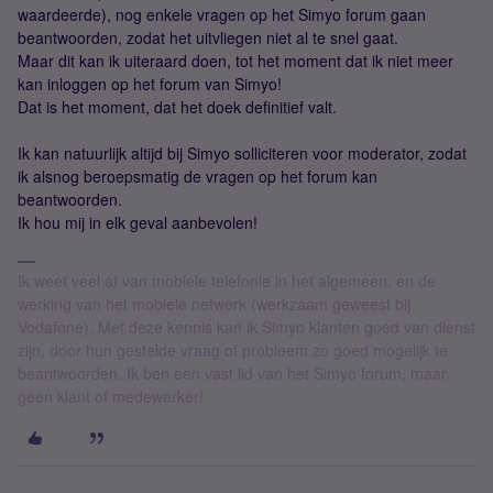
waardeerde), nog enkele vragen op het Simyo forum gaan
beantwoorden, zodat het uitvliegen niet al te snel gaat.
Maar dit kan ik uiteraard doen, tot het moment dat ik niet meer
kan inloggen op het forum van Simyo!
Dat is het moment, dat het doek definitief valt.
Ik kan natuurlijk altijd bij Simyo solliciteren voor moderator, zodat
ik alsnog beroepsmatig de vragen op het forum kan
beantwoorden.
Ik hou mij in elk geval aanbevolen!
Ik weet veel af van mobiele telefonie in het algemeen, en de
werking van het mobiele netwerk (werkzaam geweest bij
Vodafone). Met deze kennis kan ik Simyo klanten goed van dienst
zijn, door hun gestelde vraag of probleem zo goed mogelijk te
beantwoorden. Ik ben een vast lid van het Simyo forum, maar
geen klant of medewerker!