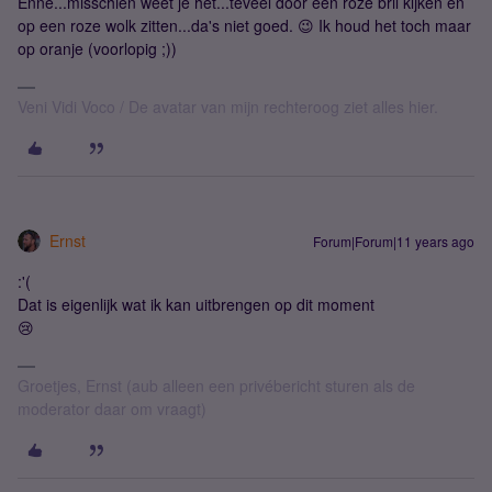
Enne...misschien weet je het...teveel door een roze bril kijken en
op een roze wolk zitten...da's niet goed. 😉 Ik houd het toch maar
op oranje (voorlopig ;))
Veni Vidi Voco / De avatar van mijn rechteroog ziet alles hier.
Ernst
Forum|Forum|11 years ago
:'(
Dat is eigenlijk wat ik kan uitbrengen op dit moment
😢
Groetjes, Ernst (aub alleen een privébericht sturen als de
moderator daar om vraagt)