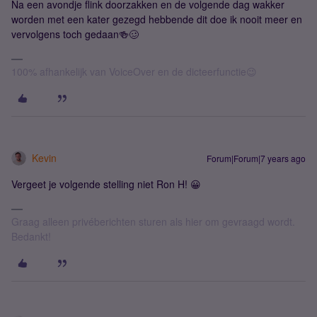
Na een avondje flink doorzakken en de volgende dag wakker
worden met een kater gezegd hebbende dit doe ik nooit meer en
vervolgens toch gedaan🍻🥴
100% afhankelijk van VoiceOver en de dicteerfunctie😉
Kevin
Forum|Forum|7 years ago
Vergeet je volgende stelling niet Ron H! 😀
Graag alleen privéberichten sturen als hier om gevraagd wordt.
Bedankt!