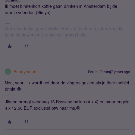
Ik moet binnenkort koffie gaan drinken in Amsterdam bij de
oranje vrienden (Simyo)
Met vriendelijke groet, Maikel Een vrolijke forum gebruiker, die
geen medewerker is, maar wel graag helpt.
Anonymous
Forum|Forum|7 years ago
A
Nee, voor 1 x wordt het door de vingers gezien als je thee mobiel
drinkt.😂
Jihane brengt vandaag 16 Bossche bollen (4 x 4) en smartengeld
4 x 12.50 EUR exclusief btw naar mij.😛