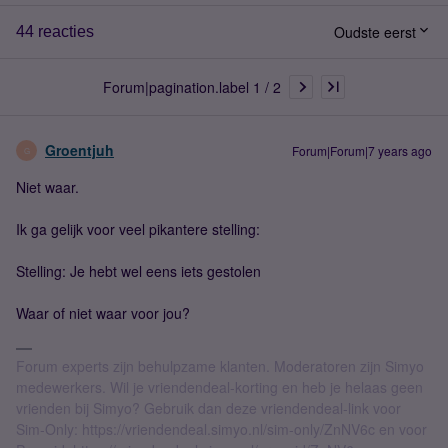
Oudste eerst
44 reacties
Forum|pagination.label 1 / 2
Groentjuh
Forum|Forum|7 years ago
G
Niet waar.
Ik ga gelijk voor veel pikantere stelling:
Stelling: Je hebt wel eens iets gestolen
Waar of niet waar voor jou?
Forum experts zijn behulpzame klanten. Moderatoren zijn Simyo
medewerkers. Wil je vriendendeal-korting en heb je helaas geen
vrienden bij Simyo? Gebruik dan deze vriendendeal-link voor
Sim-Only: https://vriendendeal.simyo.nl/sim-only/ZnNV6c en voor