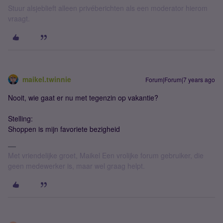
Stuur alsjeblieft alleen privéberichten als een moderator hierom
vraagt.
maikel.twinnie
Forum|Forum|7 years ago
Nooit, wie gaat er nu met tegenzin op vakantie?
Stelling:
Shoppen is mijn favoriete bezigheid
Met vriendelijke groet, Maikel Een vrolijke forum gebruiker, die
geen medewerker is, maar wel graag helpt.