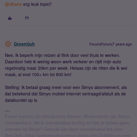
@Jihane
erg leuk topic!!
Groentjuh
Forum|Forum|7 years ago
G
Nee; Ik beperk mijn reizen al flink door veel thuis te werken.
Daardoor heb ik weinig woon-werk verkeer en rijdt mijn auto
regelmatig maar 20km per week. Helaas zijn de ritten die ik wel
maak, al snel 100+ km tot 800 km!
Stelling: Ik betaal graag meer voor een Simyo abonnement, als
dat betekend dat Simyo mobiel internet vertraagd/afsluit als de
databundel op is.
Forum experts zijn behulpzame klanten. Moderatoren zijn Simyo
medewerkers. Wil je vriendendeal-korting en heb je helaas geen
vrienden bij Simyo? Gebruik dan deze vriendendeal-link voor
Sim-Only: https://vriendendeal.simyo.nl/sim-only/ZnNV6c en voor