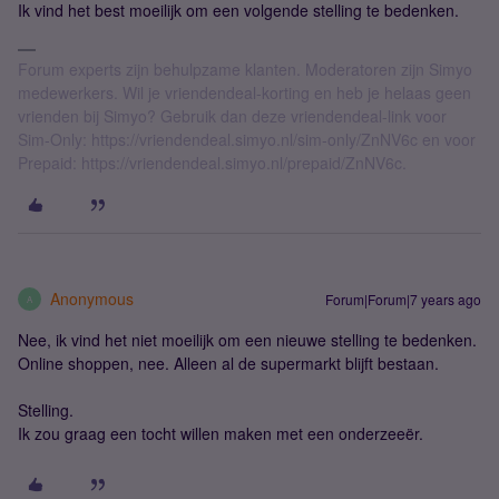
Ik vind het best moeilijk om een volgende stelling te bedenken.
Forum experts zijn behulpzame klanten. Moderatoren zijn Simyo
medewerkers. Wil je vriendendeal-korting en heb je helaas geen
vrienden bij Simyo? Gebruik dan deze vriendendeal-link voor
Sim-Only: https://vriendendeal.simyo.nl/sim-only/ZnNV6c en voor
Prepaid: https://vriendendeal.simyo.nl/prepaid/ZnNV6c.
Anonymous
Forum|Forum|7 years ago
A
Nee, ik vind het niet moeilijk om een nieuwe stelling te bedenken.
Online shoppen, nee. Alleen al de supermarkt blijft bestaan.
Stelling.
Ik zou graag een tocht willen maken met een onderzeeër.