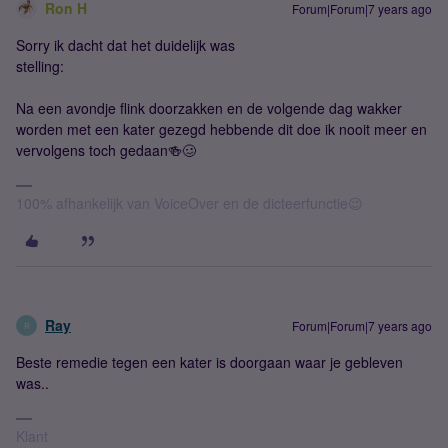
Ron H
Forum|Forum|7 years ago
Sorry ik dacht dat het duidelijk was
stelling:
Na een avondje flink doorzakken en de volgende dag wakker
worden met een kater gezegd hebbende dit doe ik nooit meer en
vervolgens toch gedaan🍻🥴
100% afhankelijk van VoiceOver en de dicteerfunctie😉
Ray
Forum|Forum|7 years ago
R
Beste remedie tegen een kater is doorgaan waar je gebleven
was..
Klant