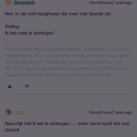
Groentjuh
Forum|Forum|7 years ago
G
Nee, er zijn echt bezigheden die meer mijn favoriet zijn.
Stelling:
Ik heb niets te verbergen!
Forum experts zijn behulpzame klanten. Moderatoren zijn Simyo
medewerkers. Wil je vriendendeal-korting en heb je helaas geen
vrienden bij Simyo? Gebruik dan deze vriendendeal-link voor
Sim-Only: https://vriendendeal.simyo.nl/sim-only/ZnNV6c en voor
Prepaid: https://vriendendeal.simyo.nl/prepaid/ZnNV6c.
Frida
Forum|Forum|7 years ago
Natuurlijk heb ik wat te verbergen.......ieder mens houdt iets voor
zichzelf