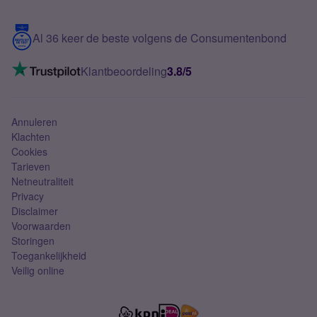
Samsung S25 FE
Blog
5G internet
Contact
Al 36 keer de beste volgens de Consumentenbond
Mobiel internet
VoLTE 4G bellen
Klantbeoordeling
3.8/5
Mobiel abonnement
Simkaart
Annuleren
Klachten
Cookies
Tarieven
Netneutraliteit
Privacy
Disclaimer
Voorwaarden
Storingen
Toegankelijkheid
Veilig online