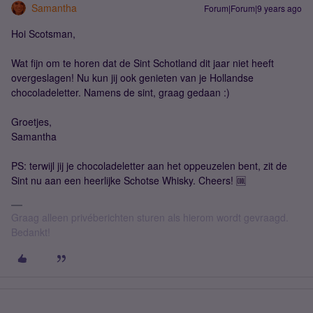
Samantha
Forum|Forum|9 years ago
Hoi Scotsman,
Wat fijn om te horen dat de Sint Schotland dit jaar niet heeft
overgeslagen! Nu kun jij ook genieten van je Hollandse
chocoladeletter. Namens de sint, graag gedaan :)
Groetjes,
Samantha
PS: terwijl jij je chocoladeletter aan het oppeuzelen bent, zit de
Sint nu aan een heerlijke Schotse Whisky. Cheers! 🆒
Graag alleen privéberichten sturen als hierom wordt gevraagd.
Bedankt!