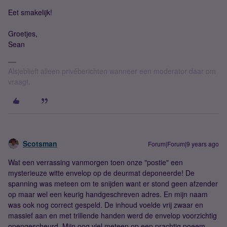
Eet smakelijk!
Groetjes,
Sean
Alsjeblieft alleen privéberichten wanneer een moderator daar om
vraagt.
Scotsman
Forum|Forum|9 years ago
Wat een verrassing vanmorgen toen onze "postie" een
mysterieuze witte envelop op de deurmat deponeerde! De
spanning was meteen om te snijden want er stond geen afzender
op maar wel een keurig handgeschreven adres. En mijn naam
was ook nog correct gespeld. De inhoud voelde vrij zwaar en
massief aan en met trillende handen werd de envelop voorzichtig
opengescheurd. Mijn oog viel meteen op een prachtig poeem