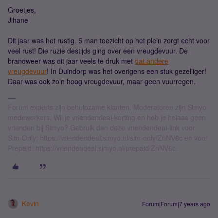
Groetjes,
Jihane
Dit jaar was het rustig. 5 man toezicht op het plein zorgt echt voor
veel rust! Die ruzie destijds ging over een vreugdevuur. De
brandweer was dit jaar veels te druk met
dat andere
vreugdevuur
! In Duindorp was het overigens een stuk gezelliger!
Daar was ook zo'n hoog vreugdevuur, maar geen vuurregen.
Forum experts zijn behulpzame klanten. Moderatoren zijn Simyo
medewerkers. Wil je vriendendeal-korting en heb je helaas geen
vrienden bij Simyo? Gebruik dan deze vriendendeal-link voor
Sim-Only: https://vriendendeal.simyo.nl/sim-only/ZnNV6c en voor
Prepaid: https://vriendendeal.simyo.nl/prepaid/ZnNV6c.
Kevin
Forum|Forum|7 years ago