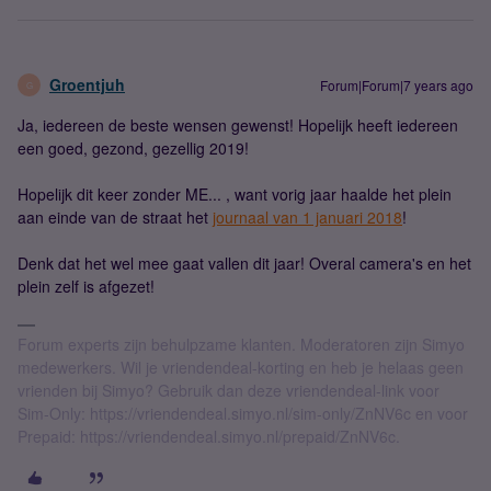
Groentjuh
Forum|Forum|7 years ago
G
Ja, iedereen de beste wensen gewenst! Hopelijk heeft iedereen
een goed, gezond, gezellig 2019!
Hopelijk dit keer zonder ME... , want vorig jaar haalde het plein
aan einde van de straat het
journaal van 1 januari 2018
!
Denk dat het wel mee gaat vallen dit jaar! Overal camera's en het
plein zelf is afgezet!
Forum experts zijn behulpzame klanten. Moderatoren zijn Simyo
medewerkers. Wil je vriendendeal-korting en heb je helaas geen
vrienden bij Simyo? Gebruik dan deze vriendendeal-link voor
Sim-Only: https://vriendendeal.simyo.nl/sim-only/ZnNV6c en voor
Prepaid: https://vriendendeal.simyo.nl/prepaid/ZnNV6c.