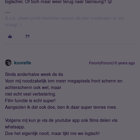
logischer. Of toch maar weer terug naar Samsung? 😛
A.u.b. alleen privé berichten sturen als een moderator er om
vraagt :)
koorelle
Forum|Forum|10 years ago
Sinds anderhalve week de 6s
Voor mij noodzakelijk ivm meer megapixels front scherm en
achterscherm ook wel, maar
niet echt veel verbetering.
Film functie is echt super!
Aangezien ik dat ook doe, ben ik daar super tevree mee.
Volgens mij kun je via de youtube app ook films delen via
whatsapp.
Doe het eigenlijk nooit, maar lijkt me we logisch!