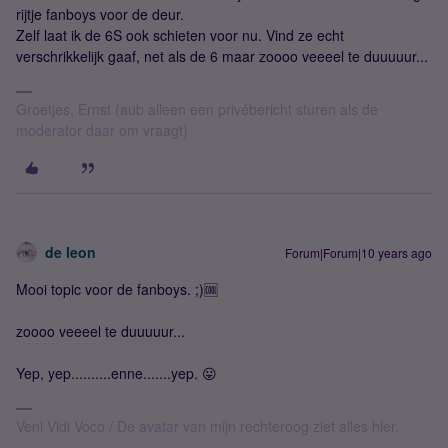
rijtje fanboys voor de deur.
Zelf laat ik de 6S ook schieten voor nu. Vind ze echt
verschrikkelijk gaaf, net als de 6 maar zoooo veeeel te duuuuur...
Groetjes, Ernst (aub alleen een privébericht sturen als de
moderator daar om vraagt)
de leon
Forum|Forum|10 years ago
Mooi topic voor de fanboys. ;)🆒
zoooo veeeel te duuuuur...
Yep, yep..........enne.......yep. 😛
Veni Vidi Voco / De avatar van mijn rechteroog ziet alles hier.