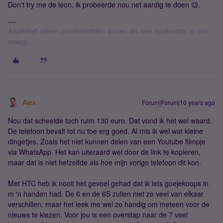
Don't try me de leon, ik probeerde nou net aardig te doen 😉.
Alsjeblieft alleen privéberichten sturen als een moderator er om
vraagt.
Alex
Forum|Forum|10 years ago
Nou dat scheelde toch ruim 130 euro. Dat vond ik het wel waard.
De telefoon bevalt tot nu toe erg goed. Al mis ik wel wat kleine
dingetjes. Zoals het niet kunnen delen van een Youtube filmpje
via WhatsApp. Het kan uiteraard wel door de link te kopieren,
maar dat is niet hetzelfde als hoe mijn vorige telefoon dit kon.
Met HTC heb ik nooit het gevoel gehad dat ik iets goejekoops in
m 'n handen had. De 6 en de 6S zullen niet zo veel van elkaar
verschillen, maar het leek me wel zo handig om meteen voor de
nieuws te kiezen. Voor jou is een overstap naar de 7 veel