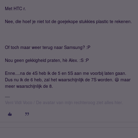
Met HTC r.
Nee, die hoef je niet tot de goejekope stukkies plastic te rekenen.
Of toch maar weer terug naar Samsung? :P
Nou geen gekkigheid praten, hè Alex. :S :P
Enne....na de 4S heb ik de 5 en 5S aan me voorbij laten gaan.
Dus nu ik de 6 heb, zal het waarschijnlijk de 7S worden. 😃 maar
meer waarschijnlijk de 8.
Veni Vidi Voco / De avatar van mijn rechteroog ziet alles hier.