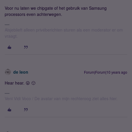
Voor nu laten we chipgate of het gebruik van Samsung
processors even achterwegen.
Alsjeblieft alleen privéberichten sturen als een moderator er om
vraagt.
de leon
Forum|Forum|10 years ago
Hear hear. 😛 🙂
Veni Vidi Voco / De avatar van mijn rechteroog ziet alles hier.