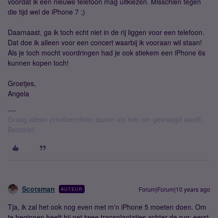
voordat ik een nieuwe telefoon mag uitkiezen. Misschien tegen
die tijd wel de iPhone 7 ;)
Daarnaast, ga ik toch echt niet in de rij liggen voor een telefoon.
Dat doe ik alleen voor een concert waarbij ik vooraan wil staan!
Als je toch mocht voordringen had je ook stiekem een iPhone 6s
kunnen kopen toch!
Groetjes,
Angela
Graag alleen privéberichten sturen als hier om gevraagd wordt.
Bedankt!
Scotsman
Forum|Forum|10 years ago
AUTEUR
Tja, ik zal het ook nog even met m'n iPhone 5 moeten doen. Om
te beginnen heeft hij net twee transplantaties achter de rug: eerst