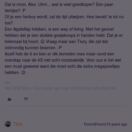
Dat is mooi, Alex. Uhm....wat is veel goedkoper? Een paar
tientjes? :P
Of je een fanboy wordt, zal de tijd uitwijzen. Hoe bevalt 'ie tot nu
toe?
Een Appleflap hebben, is een way of living. Niet het gevoel
hebben dat je een stukkie goejekoops in handen hebt. Dat je er
helemaal bij hoort. 😛 Vraag maar aan Tiury, die zal dat
volmondig kunnen beamen. :P
Ikzelf heb de 6 en ben er dik tevreden mee maar vond een
overstap naar de 6S niet echt noodzakelijk. Voor zus is het wel
een must geweest want die moet echt die extra megapixeltjes
hebben. 😉
Veni Vidi Voco / De avatar van mijn rechteroog ziet alles hier.
Tiury
Forum|Forum|10 years ago