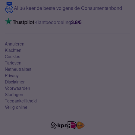
5G internet
Contact
Al 36 keer de beste volgens de Consumentenbond
Mobiel internet
VoLTE 4G bellen
Klantbeoordeling
3.8/5
Mobiel abonnement
Simkaart
Annuleren
Klachten
Cookies
Tarieven
Netneutraliteit
Privacy
Disclaimer
Voorwaarden
Storingen
Toegankelijkheid
Veilig online