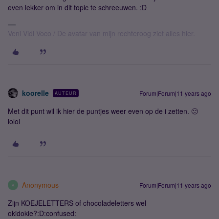
even lekker om in dit topic te schreeuwen. :D
Veni Vidi Voco / De avatar van mijn rechteroog ziet alles hier.
koorelle
Forum|Forum|11 years ago
AUTEUR
Met dit punt wil ik hier de puntjes weer even op de i zetten. 🙂
lolol
Anonymous
Forum|Forum|11 years ago
A
Zijn KOEJELETTERS of chocoladeletters wel
okidokie?:D:confused: