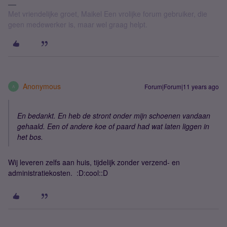
Met vriendelijke groet, Maikel Een vrolijke forum gebruiker, die
geen medewerker is, maar wel graag helpt.
Anonymous
Forum|Forum|11 years ago
A
En bedankt. En heb de stront onder mijn schoenen vandaan
gehaald. Een of andere koe of paard had wat laten liggen in
het bos.
Wij leveren zelfs aan huis, tijdelijk zonder verzend- en
administratiekosten. :D:cool::D