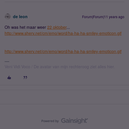
de leon
Forum|Forum|11 years ago
Oh was het maar weer
22 oktober
...
http://www.sherv.net/cm/emo/word/ha-ha-ha-smiley-emoticon.gif
http://www.sherv.net/cm/emo/word/ha-ha-ha-smiley-emoticon.gif
Veni Vidi Voco / De avatar van mijn rechteroog ziet alles hier.