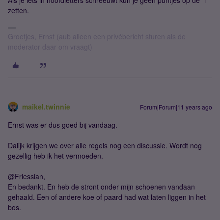
Als je iets in hoofdletters schreeuwt kun je geen puntjes op de "i"
zetten.
Groetjes, Ernst (aub alleen een privébericht sturen als de
moderator daar om vraagt)
maikel.twinnie
Forum|Forum|11 years ago
Ernst was er dus goed bij vandaag.
Dalijk krijgen we over alle regels nog een discussie. Wordt nog
gezellig heb ik het vermoeden.
@Friessian,
En bedankt. En heb de stront onder mijn schoenen vandaan
gehaald. Een of andere koe of paard had wat laten liggen in het
bos.