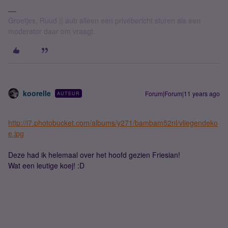
Groetjes, Ruud || aub alleen een privébericht sturen als een
moderator daar om vraagt.
koorelle
Forum|Forum|11 years ago
AUTEUR
http://i7.photobucket.com/albums/y271/bambam52nl/vliegendeko
e.jpg
Deze had ik helemaal over het hoofd gezien Friesian!
Wat een leutige koej! :D