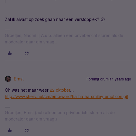
Zal ik alvast op zoek gaan naar een verstopplek? 😮
Groetjes, Naomi || A.u.b. alleen een privébericht sturen als de
moderator daar om vraagt.
Ernst
Forum|Forum|11 years ago
Oh was het maar weer
22 oktober
...
http://www.sherv.net/cm/emo/word/ha-ha-ha-smiley-emoticon.gif
Groetjes, Ernst (aub alleen een privébericht sturen als de
moderator daar om vraagt)