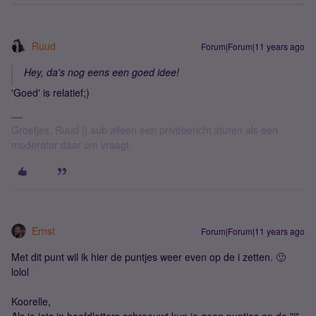
Ruud
Forum|Forum|11 years ago
Hey, da's nog eens een goed idee!
'Goed' is relatief;)
Groetjes, Ruud || aub alleen een privébericht sturen als een
moderator daar om vraagt.
Ernst
Forum|Forum|11 years ago
Met dit punt wil ik hier de puntjes weer even op de i zetten. 🙂
lolol
Koorelle,