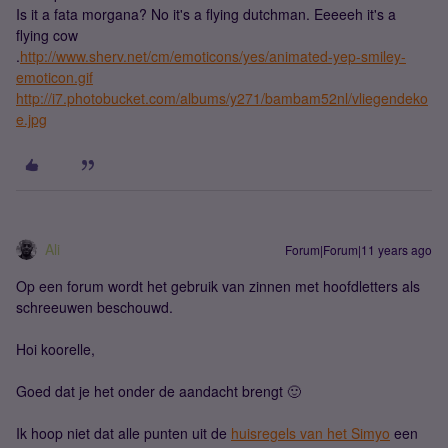
Is it a fata morgana? No it's a flying dutchman. Eeeeeh it's a
flying cow
.
http://www.sherv.net/cm/emoticons/yes/animated-yep-smiley-
emoticon.gif
http://i7.photobucket.com/albums/y271/bambam52nl/vliegendeko
e.jpg
Ali
Forum|Forum|11 years ago
Op een forum wordt het gebruik van zinnen met hoofdletters als
schreeuwen beschouwd.
Hoi koorelle,
Goed dat je het onder de aandacht brengt 🙂
Ik hoop niet dat alle punten uit de
huisregels van het Simyo
een