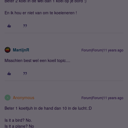
Beter 2 koei in de wei dan 1 koei op je bord :)
En ik hou er niet van om te koeieneren !
MartijnR
Forum|Forum|11 years ago
Misschien best wel een koeil topic....
Anonymous
Forum|Forum|11 years ago
A
Beter 1 koeitjuh in de hand dan 10 in de lucht.:D
Is it a bird? No.
Is it a plane? No