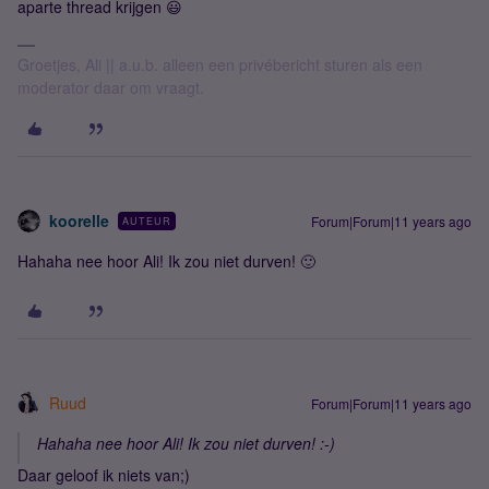
aparte thread krijgen 😃
Groetjes, Ali || a.u.b. alleen een privébericht sturen als een
moderator daar om vraagt.
koorelle
Forum|Forum|11 years ago
AUTEUR
Hahaha nee hoor Ali! Ik zou niet durven! 🙂
Ruud
Forum|Forum|11 years ago
Hahaha nee hoor Ali! Ik zou niet durven! :-)
Daar geloof ik niets van;)