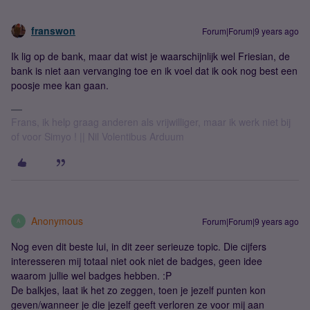
franswon
Forum|Forum|9 years ago
Ik lig op de bank, maar dat wist je waarschijnlijk wel Friesian, de
bank is niet aan vervanging toe en ik voel dat ik ook nog best een
poosje mee kan gaan.
Frans, ik help graag anderen als vrijwilliger, maar ik werk niet bij
of voor Simyo ! || Nil Volentibus Arduum
Anonymous
Forum|Forum|9 years ago
A
Nog even dit beste lui, in dit zeer serieuze topic. Die cijfers
interesseren mij totaal niet ook niet de badges, geen idee
waarom jullie wel badges hebben. :P
De balkjes, laat ik het zo zeggen, toen je jezelf punten kon
geven/wanneer je die jezelf geeft verloren ze voor mij aan