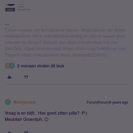
Forum experts zijn behulpzame klanten. Moderatoren zijn Simyo
medewerkers. Wil je vriendendeal-korting en heb je helaas geen
vrienden bij Simyo? Gebruik dan deze vriendendeal-link voor
Sim-Only: https://vriendendeal.simyo.nl/sim-only/ZnNV6c en voor
Prepaid: https://vriendendeal.simyo.nl/prepaid/ZnNV6c.
2 mensen vinden dit leuk
G
R
Anonymous
Forum|Forum|9 years ago
A
Vraag is en blijft.. Hoe goed zitten jullie? :P:)
Meubilair Groentjuh. 🙂