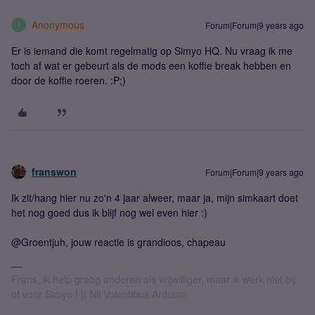
Anonymous
Forum|Forum|9 years ago
A
Er is iemand die komt regelmatig op Simyo HQ. Nu vraag ik me
toch af wat er gebeurt als de mods een koffie break hebben en
door de koffie roeren. :P;)
franswon
Forum|Forum|9 years ago
Ik zit/hang hier nu zo'n 4 jaar alweer, maar ja, mijn simkaart doet
het nog goed dus ik blijf nog wel even hier :)
@Groentjuh, jouw reactie is grandioos, chapeau
Frans, ik help graag anderen als vrijwilliger, maar ik werk niet bij
of voor Simyo ! || Nil Volentibus Arduum