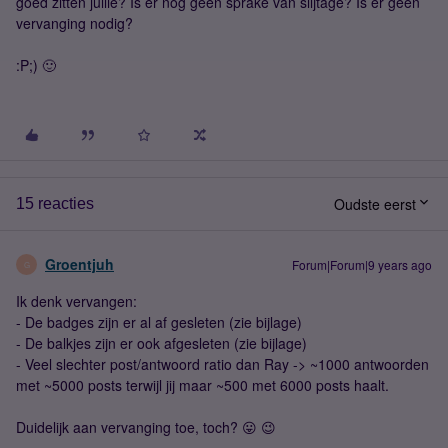
goed zitten jullie? Is er nog geen sprake van slijtage? Is er geen
vervanging nodig?
:P;) 🙂
Oudste eerst
15 reacties
Groentjuh
Forum|Forum|9 years ago
G
Ik denk vervangen:
- De badges zijn er al af gesleten (zie bijlage)
- De balkjes zijn er ook afgesleten (zie bijlage)
- Veel slechter post/antwoord ratio dan Ray -> ~1000 antwoorden
met ~5000 posts terwijl jij maar ~500 met 6000 posts haalt.
Duidelijk aan vervanging toe, toch? 😛 😉