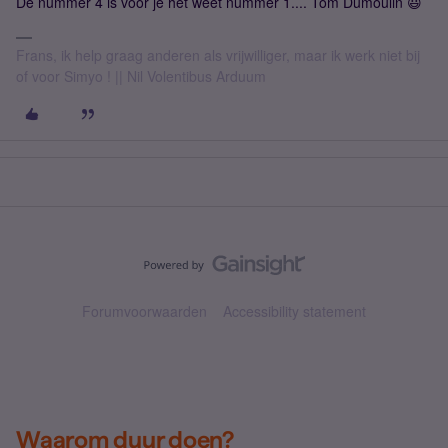
De nummer 4 is voor je het weet nummer 1.... Tom Dumoulin 😃
Frans, ik help graag anderen als vrijwilliger, maar ik werk niet bij
of voor Simyo ! || Nil Volentibus Arduum
Forumvoorwaarden
Accessibility statement
Waarom duur doen?