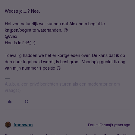
Wedstrijd....? Nee.
Het zou natuurlijk wel kunnen dat Alex hem begint te
knijpen/begint te watertanden. 🙂
@Alex
Hoe is ie? :P;) :)
Toevallig hadden we het er kortgeleden over. De kans dat ik op
den duur ingehaald wordt, is best groot. Voorlopig geniet ik nog
van mijn nummer 1 positie 😉
A.u.b. alleen privé berichten sturen als een moderator er om
vraagt :)
franswon
Forum|Forum|9 years ago