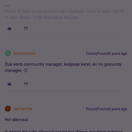
Frans, ik help graag anderen als vrijwilliger, maar ik werk niet bij
of voor Simyo ! || Nil Volentibus Arduum
Anonymous
Forum|Forum|9 years ago
A
Dus eerst community manager, keigoeje kerel, en nu gomunity
manager. 🙂
Samantha
Forum|Forum|9 years ago
Hoi allemaal,
Ik geloof dat jullie allemaal wel tot het 'Simyo-meubilair behoren