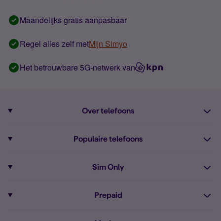
Maandelijks gratis aanpasbaar
Regel alles zelf met
Mijn Simyo
Het betrouwbare 5G-netwerk van
Over telefoons
Abonnement met telefoon
Populaire telefoons
Informatie over telefoons
Pixel 10
Sim Only
Alle telefoons
Pixel 9a
Sim Only
Prepaid
iPhone 16
Sim Only internet
Prepaid
iPhone 16e