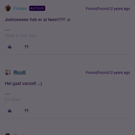
Fressa
Forum|Forum|12 years ago
AUTEUR
Joehoeeeee heb er al twee!!!!!!! :o
Have a nice day!
RicoK
Forum|Forum|12 years ago
Het gaat vanzelf...;)
Ex-Klant