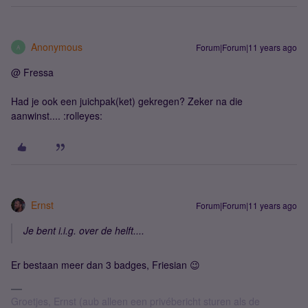
Anonymous
Forum|Forum|11 years ago
A
@ Fressa
Had je ook een juichpak(ket) gekregen? Zeker na die
aanwinst.... :rolleyes:
Ernst
Forum|Forum|11 years ago
Je bent i.i.g. over de helft....
Er bestaan meer dan 3 badges, Friesian 😉
Groetjes, Ernst (aub alleen een privébericht sturen als de