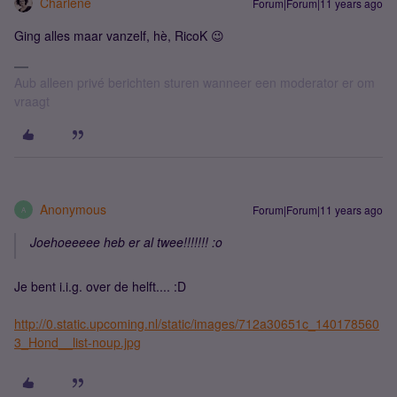
Charlene
Forum|Forum|11 years ago
Ging alles maar vanzelf, hè, RicoK 😉
Aub alleen privé berichten sturen wanneer een moderator er om
vraagt
Anonymous
Forum|Forum|11 years ago
A
Joehoeeeee heb er al twee!!!!!!! :o
Je bent i.i.g. over de helft.... :D
http://0.static.upcoming.nl/static/images/712a30651c_140178560
3_Hond__list-noup.jpg