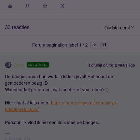
Oudste eerst
33 reacties
Forum|pagination.label 1 / 2
Daxy
Forum|Forum|12 years ago
ANTWOORD
De badges doen hun werk in ieder geval! Het houdt de
gemoederen bezig :D
Wanneer krijg ik er een, wat moet ik er voor doen? :)
Hier staat al iets meer:
https://forum.simyo.nl/over-simyo-
80/badges-4843/
Persoonlijk vind ik het een leuk idee de badges.
It is what it is