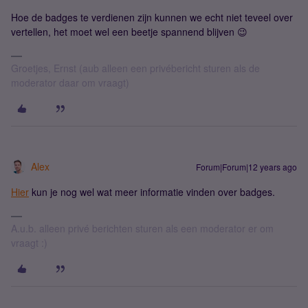
Hoe de badges te verdienen zijn kunnen we echt niet teveel over
vertellen, het moet wel een beetje spannend blijven 😉
Groetjes, Ernst (aub alleen een privébericht sturen als de
moderator daar om vraagt)
Alex
Forum|Forum|12 years ago
Hier
kun je nog wel wat meer informatie vinden over badges.
A.u.b. alleen privé berichten sturen als een moderator er om
vraagt :)