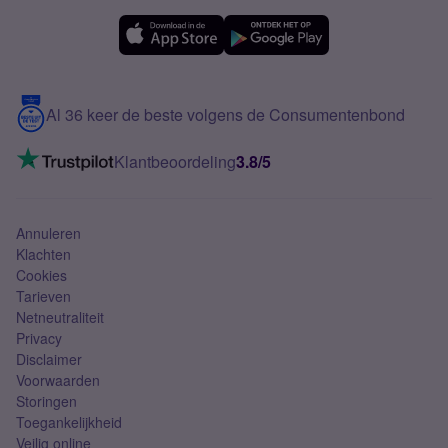
Simyo Compleet
eSIM
Samsung A56
Over Simyo
Samsung
Meerdere nummers
Samsung S25 FE
Blog
5G internet
Contact
Al 36 keer de beste volgens de Consumentenbond
Mobiel internet
VoLTE 4G bellen
Klantbeoordeling
3.8/5
Mobiel abonnement
Simkaart
Annuleren
Klachten
Cookies
Tarieven
Netneutraliteit
Privacy
Disclaimer
Voorwaarden
Storingen
Toegankelijkheid
Veilig online