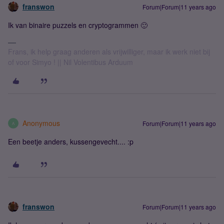
franswon
Forum|Forum|11 years ago
Ik van binaire puzzels en cryptogrammen 🙂
Frans, ik help graag anderen als vrijwilliger, maar ik werk niet bij
of voor Simyo ! || Nil Volentibus Arduum
Anonymous
Forum|Forum|11 years ago
A
Een beetje anders, kussengevecht.... :p
franswon
Forum|Forum|11 years ago