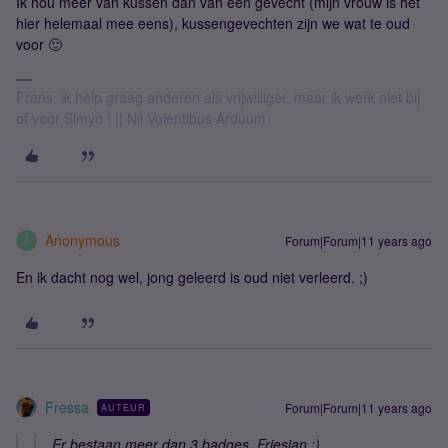
Ik hou meer van kussen dan van een gevecht (mijn vrouw is het
hier helemaal mee eens), kussengevechten zijn we wat te oud
voor 🙂
Frans, ik help graag anderen als vrijwilliger, maar ik werk niet bij
of voor Simyo ! || Nil Volentibus Arduum
Anonymous
Forum|Forum|11 years ago
A
En ik dacht nog wel, jong geleerd is oud niet verleerd. ;)
Fressa
Forum|Forum|11 years ago
AUTEUR
Er bestaan meer dan 3 badges, Friesian ;)