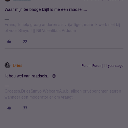
Waar mijn 5e badge blijft is me een raadsel....
Frans, ik help graag anderen als vrijwilliger, maar ik werk niet bij
of voor Simyo ! || Nil Volentibus Arduum
Dries
Forum|Forum|11 years ago
Ik hou wel van raadsels... 😉
Groetjes,DriesSimyo WebcareA.u.b. alleen privéberichten sturen
wanneer een moderator er om vraagt