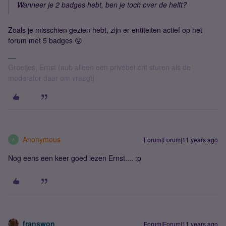
Wanneer je 2 badges hebt, ben je toch over de helft?
Zoals je misschien gezien hebt, zijn er entiteiten actief op het
forum met 5 badges 😛
Groetjes, Ernst (aub alleen een privébericht sturen als de
moderator daar om vraagt)
Anonymous
Forum|Forum|11 years ago
A
Nog eens een keer goed lezen Ernst.... :p
franswon
Forum|Forum|11 years ago