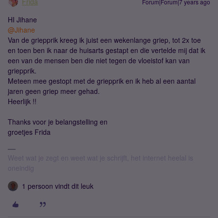
Frida
Forum|Forum|7 years ago
HI Jihane
@Jihane
Van de griepprik kreeg ik juist een wekenlange griep, tot 2x toe
en toen ben ik naar de huisarts gestapt en die vertelde mij dat ik
een van de mensen ben die niet tegen de vloeistof kan van
griepprik.
Meteen mee gestopt met de griepprik en ik heb al een aantal
jaren geen griep meer gehad.
Heerlijk !!
Thanks voor je belangstelling en
groetjes Frida
Weet wat je zegt en weet wat je schrijft, het internet heelal is
oneindig
1 persoon vindt dit leuk