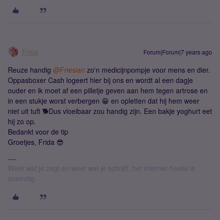
Frida
Forum|Forum|7 years ago
Reuze handig
@Friesian
zo'n medicijnpompje voor mens en dier.
Oppasboxer Cash logeert hier bij ons en wordt al een dagje
ouder en ik moet af een pilletje geven aan hem tegen artrose en
in een stukje worst verbergen 😁 en opletten dat hij hem weer
niet uit tuft 🐕Dus vloeibaar zou handig zijn. Een bakje yoghurt eet
hij zo op.
Bedankt voor de tip
Groetjes, Frida 😎
Weet wat je zegt en weet wat je schrijft, het internet heelal is
oneindig