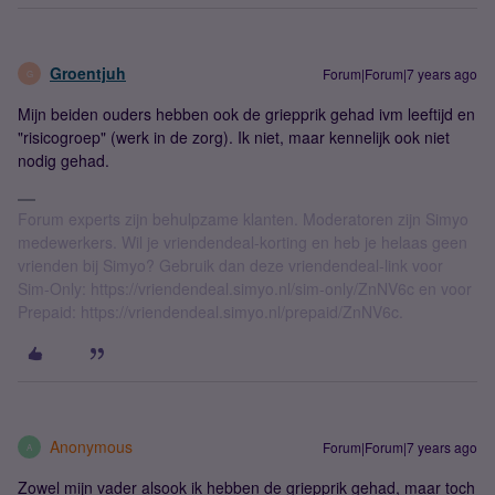
Groentjuh
Forum|Forum|7 years ago
G
Mijn beiden ouders hebben ook de griepprik gehad ivm leeftijd en
"risicogroep" (werk in de zorg). Ik niet, maar kennelijk ook niet
nodig gehad.
Forum experts zijn behulpzame klanten. Moderatoren zijn Simyo
medewerkers. Wil je vriendendeal-korting en heb je helaas geen
vrienden bij Simyo? Gebruik dan deze vriendendeal-link voor
Sim-Only: https://vriendendeal.simyo.nl/sim-only/ZnNV6c en voor
Prepaid: https://vriendendeal.simyo.nl/prepaid/ZnNV6c.
Anonymous
Forum|Forum|7 years ago
A
Zowel mijn vader alsook ik hebben de griepprik gehad, maar toch