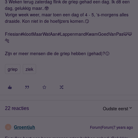
3 Weken terug zaterdag flink de griep gehad een dag. Ik d8 een
dag, gelukkig maar..🤓
Vorige week weer, maar toen een dag of 4 - 5, 's-morgens alles
draaide. Kon niet in de hoefijzers komen.😏
Friesian#klootMaarWatAan#LappenmandKwamGoedVanPas🐯🐯
🐅
Zijn er meer mensen die de griep hebben (gehad)?🙂
griep
ziek
Oudste eerst
22 reacties
Groentjuh
Forum|Forum|7 years ago
G