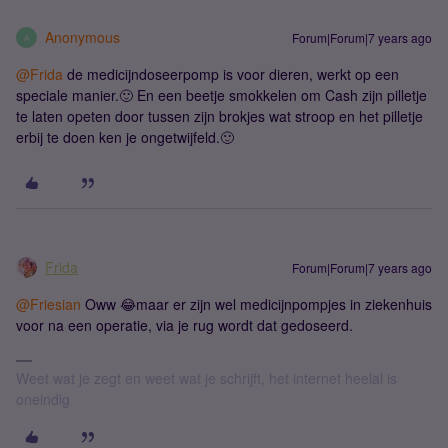
Anonymous
Forum|Forum|7 years ago
A
@Frida
de medicijndoseerpomp is voor dieren, werkt op een
speciale manier.🙂 En een beetje smokkelen om Cash zijn pilletje
te laten opeten door tussen zijn brokjes wat stroop en het pilletje
erbij te doen ken je ongetwijfeld.🙂
Frida
Forum|Forum|7 years ago
@Friesian
Oww 😂maar er zijn wel medicijnpompjes in ziekenhuis
voor na een operatie, via je rug wordt dat gedoseerd.
Weet wat je zegt en weet wat je schrijft, het internet heelal is
oneindig