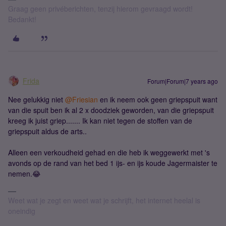
Graag geen privéberichten, tenzij hierom gevraagd wordt!
Bedankt!
Frida
Forum|Forum|7 years ago
Nee gelukkig niet
@Friesian
en ik neem ook geen griepspuit want
van die spuit ben ik al 2 x doodziek geworden, van die griepspuit
kreeg ik juist griep....... Ik kan niet tegen de stoffen van de
griepspuit aldus de arts..
Alleen een verkoudheid gehad en die heb ik weggewerkt met 's
avonds op de rand van het bed 1 ijs- en ijs koude Jagermaister te
nemen.😂
Weet wat je zegt en weet wat je schrijft, het internet heelal is
oneindig