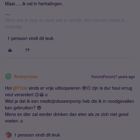
Maar......ik val in herhalingen.
Weet wat je zegt en weet wat je schrijft, het internet heelal is
oneindig
1 persoon vindt dit leuk
Anonymous
Forum|Forum|7 years ago
A
Hoi
@Frida
sinds er vrije uitloopeieren 🤓🙃 zijn is dur heul errug
veul verandert.😉😀☺
Wist je dat ik een medicijndoseerpomp heb die ik in noodgevallen
kan gebruiken? 😎
Mens en dier zal eerder drinken dan eten als ze zich niet goed
voelen.☺
1 persoon vindt dit leuk