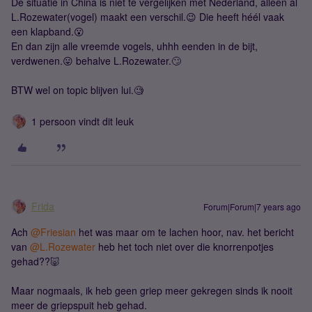
De situatie in China is niet te vergelijken met Nederland, alleen al
L.Rozewater(vogel) maakt een verschil.😉 Die heeft héél vaak
een klapband.😮
En dan zijn alle vreemde vogels, uhhh eenden in de bijt,
verdwenen.😛 behalve L.Rozewater.🙄
BTW wel on topic blijven lui.🧐
1 persoon vindt dit leuk
Frida
Forum|Forum|7 years ago
Ach
@Friesian
het was maar om te lachen hoor, nav. het bericht
van
@L.Rozewater
heb het toch niet over die knorrenpotjes
gehad??🐷
Maar nogmaals, ik heb geen griep meer gekregen sinds ik nooit
meer de griepspuit heb gehad.