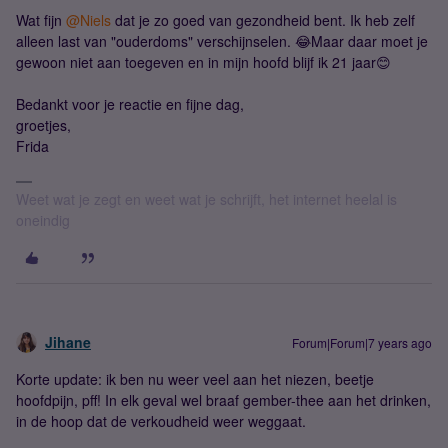
Wat fijn
@Niels
dat je zo goed van gezondheid bent. Ik heb zelf
alleen last van "ouderdoms" verschijnselen. 😂Maar daar moet je
gewoon niet aan toegeven en in mijn hoofd blijf ik 21 jaar😊
Bedankt voor je reactie en fijne dag,
groetjes,
Frida
Weet wat je zegt en weet wat je schrijft, het internet heelal is
oneindig
Jihane
Forum|Forum|7 years ago
Korte update: ik ben nu weer veel aan het niezen, beetje
hoofdpijn, pff! In elk geval wel braaf gember-thee aan het drinken,
in de hoop dat de verkoudheid weer weggaat.