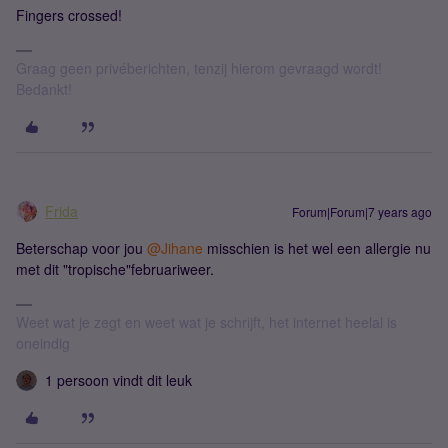
Fingers crossed!
Graag geen privéberichten, tenzij hierom gevraagd wordt!
Bedankt!
Frida
Forum|Forum|7 years ago
Beterschap voor jou
@Jihane
misschien is het wel een allergie nu
met dit "tropische"februariweer.
Weet wat je zegt en weet wat je schrijft, het internet heelal is
oneindig
1 persoon vindt dit leuk