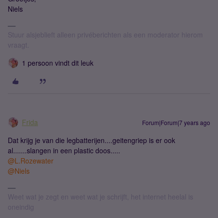
Niels
Stuur alsjeblieft alleen privéberichten als een moderator hierom
vraagt.
1 persoon vindt dit leuk
Frida
Forum|Forum|7 years ago
Dat krijg je van die legbatterijen....geitengriep is er ook
al.......slangen in een plastic doos.....
@L.Rozewater
@Niels
Weet wat je zegt en weet wat je schrijft, het internet heelal is
oneindig