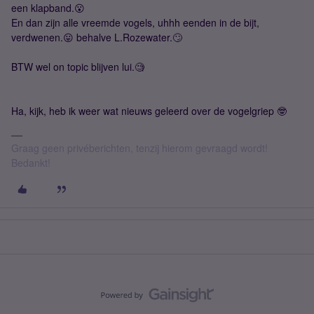
een klapband.😮
En dan zijn alle vreemde vogels, uhhh eenden in de bijt,
verdwenen.😛 behalve L.Rozewater.🙄
BTW wel on topic blijven lui.🧐
Ha, kijk, heb ik weer wat nieuws geleerd over de vogelgriep 🤓
Graag geen privéberichten, tenzij hierom gevraagd wordt!
Bedankt!