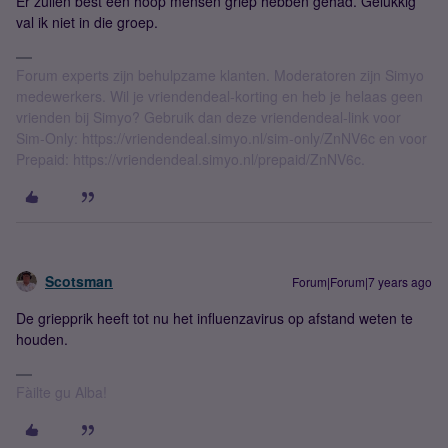
Er zullen best een hoop mensen griep hebben gehad. Gelukkig
val ik niet in die groep.
Forum experts zijn behulpzame klanten. Moderatoren zijn Simyo
medewerkers. Wil je vriendendeal-korting en heb je helaas geen
vrienden bij Simyo? Gebruik dan deze vriendendeal-link voor
Sim-Only: https://vriendendeal.simyo.nl/sim-only/ZnNV6c en voor
Prepaid: https://vriendendeal.simyo.nl/prepaid/ZnNV6c.
Scotsman
Forum|Forum|7 years ago
De griepprik heeft tot nu het influenzavirus op afstand weten te
houden.
Fàilte gu Alba!