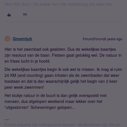
Veni Vidi Voco / De avatar van mijn rechteroog ziet alles hier.
Groentjuh
Forum|Forum|6 years ago
G
Hier is het zwembad ook gesloten. Dus de wekelijkse baantjes
zijn resoluut van de baan. Fietsen gaat gelukkig wel. De natuur in
en frisse lucht in je hoofd.
Die wekelijkse baantjes begin ik ook wel te missen. Ik mag al ruim
24 KM (and counting) gaan inhalen als de zwembaden dat weer
toestaan en dat is dan waarschijnlijk gelijk het begin van 2 keer
peer week zwemmen!
Het stukje natuur in de buurt is dan gelijk overspoeld met
mensen, dus afgelopen weekend maar lekker over het
“uitgestorven” Scheveningen gelopen...
Forum experts zijn behulpzame klanten. Moderatoren zijn Simyo