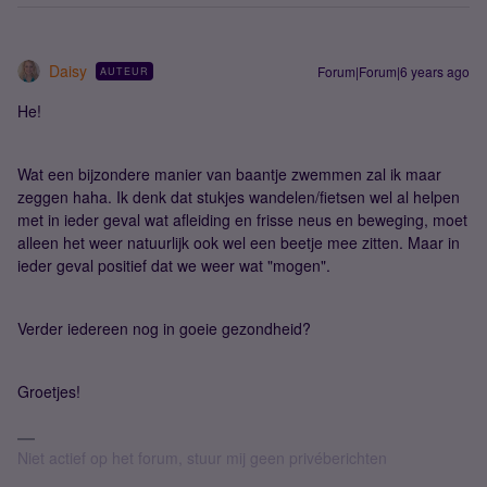
Daisy
Forum|Forum|6 years ago
AUTEUR
He!
Wat een bijzondere manier van baantje zwemmen zal ik maar
zeggen haha. Ik denk dat stukjes wandelen/fietsen wel al helpen
met in ieder geval wat afleiding en frisse neus en beweging, moet
alleen het weer natuurlijk ook wel een beetje mee zitten. Maar in
ieder geval positief dat we weer wat "mogen".
Verder iedereen nog in goeie gezondheid?
Groetjes!
Niet actief op het forum, stuur mij geen privéberichten