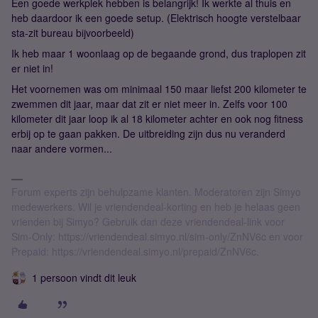
Een goede werkplek hebben is belangrijk! Ik werkte al thuis en
heb daardoor ik een goede setup. (Elektrisch hoogte verstelbaar
sta-zit bureau bijvoorbeeld)
Ik heb maar 1 woonlaag op de begaande grond, dus traplopen zit
er niet in!
Het voornemen was om minimaal 150 maar liefst 200 kilometer te
zwemmen dit jaar, maar dat zit er niet meer in. Zelfs voor 100
kilometer dit jaar loop ik al 18 kilometer achter en ook nog fitness
erbij op te gaan pakken. De uitbreiding zijn dus nu veranderd
naar andere vormen...
Forum experts zijn behulpzame klanten. Moderatoren zijn Simyo
medewerkers. Wil je vriendendeal-korting en heb je helaas geen
vrienden bij Simyo? Gebruik dan deze vriendendeal-link voor
Sim-Only: https://vriendendeal.simyo.nl/sim-only/ZnNV6c en voor
Prepaid: https://vriendendeal.simyo.nl/prepaid/ZnNV6c.
1 persoon vindt dit leuk