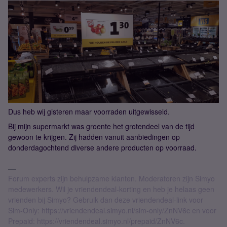
Dus heb wij gisteren maar voorraden uitgewisseld.
Bij mijn supermarkt was groente het grotendeel van de tijd
gewoon te krijgen. Zij hadden vanuit aanbiedingen op
donderdagochtend diverse andere producten op voorraad.
Forum experts zijn behulpzame klanten. Moderatoren zijn Simyo
medewerkers. Wil je vriendendeal-korting en heb je helaas geen
vrienden bij Simyo? Gebruik dan deze vriendendeal-link voor
Sim-Only: https://vriendendeal.simyo.nl/sim-only/ZnNV6c en voor
Prepaid: https://vriendendeal.simyo.nl/prepaid/ZnNV6c.