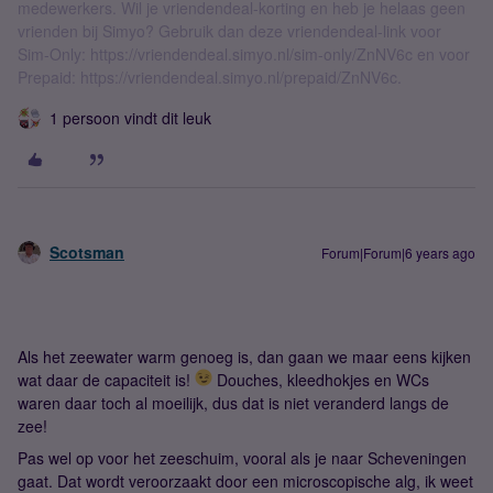
medewerkers. Wil je vriendendeal-korting en heb je helaas geen
vrienden bij Simyo? Gebruik dan deze vriendendeal-link voor
Sim-Only: https://vriendendeal.simyo.nl/sim-only/ZnNV6c en voor
Prepaid: https://vriendendeal.simyo.nl/prepaid/ZnNV6c.
1 persoon vindt dit leuk
Scotsman
Forum|Forum|6 years ago
Als het zeewater warm genoeg is, dan gaan we maar eens kijken
wat daar de capaciteit is!
Douches, kleedhokjes en WCs
waren daar toch al moeilijk, dus dat is niet veranderd langs de
zee!
Pas wel op voor het zeeschuim, vooral als je naar Scheveningen
gaat. Dat wordt veroorzaakt door een microscopische alg, ik weet