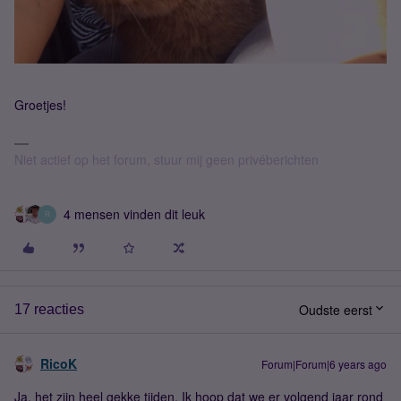
Groetjes!
Niet actief op het forum, stuur mij geen privéberichten
4 mensen vinden dit leuk
R
Oudste eerst
17 reacties
RicoK
Forum|Forum|6 years ago
Ja, het zijn heel gekke tijden. Ik hoop dat we er volgend jaar rond