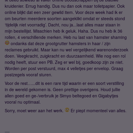
kruidenier. Errug handig. Dus nu dan ook maar toiletpapier. Ook
online blijkt dat een zeer gewild item. Voor deze week had ik er
om beurten meerdere soorten aangeklikt omdat er steeds stond
‘tijdelijk niet voorradig’. Dacht, nou ja...laat alles maar staan in
mijn bestellijst. Misschien heb ik geluk. Haha. Dus nu heb ik 36
rollen, 4 verschillende merken. Heb nu last van hamster shaming
ondanks dat deze grootgrutter hamsters in haar / zijn
reclames gebruikt. Maar kan nu wel vergelijkend warenonderzoek
doen. Veegkracht, zuigkracht en duurzaamheid. Wie nog een rol
nodig heeft, stuur een PB. Zeg er wel bij, goedkoop zijn ze niet.
Worden per post verstuurd, max 4 velletjes per envelop. Graag
postzegels vooraf sturen.
Voor de rest…...dit is een rare tijd waarin er een soort verstilling
in de wereld gekomen is. Geen prettige overigens. Houd jullie
allen goed en ge-/verbruik je Simyo beltegoed en Gigabytjes
vooral nu optimaal.
Sorry, moet weer aan het werk.
Er piept momenteel van alles.