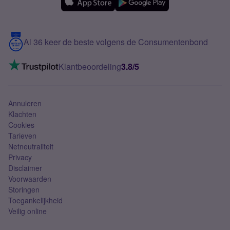
Over Simyo
Samsung
Meerdere nummers
Samsung S25 FE
Blog
5G internet
Contact
Al 36 keer de beste volgens de Consumentenbond
Mobiel internet
VoLTE 4G bellen
Klantbeoordeling
3.8/5
Mobiel abonnement
Simkaart
Annuleren
Klachten
Cookies
Tarieven
Netneutraliteit
Privacy
Disclaimer
Voorwaarden
Storingen
Toegankelijkheid
Veilig online