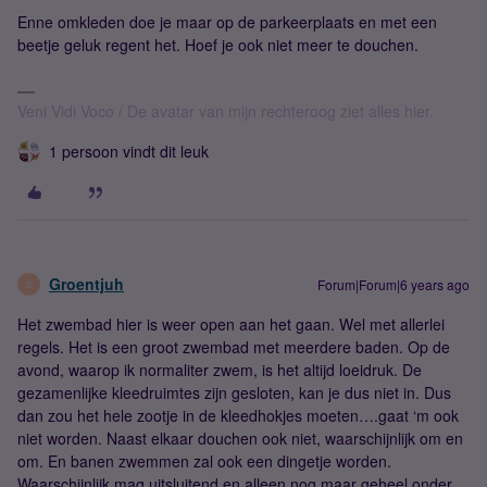
Enne omkleden doe je maar op de parkeerplaats en met een
beetje geluk regent het. Hoef je ook niet meer te douchen.
Veni Vidi Voco / De avatar van mijn rechteroog ziet alles hier.
1 persoon vindt dit leuk
Groentjuh
Forum|Forum|6 years ago
G
Het zwembad hier is weer open aan het gaan. Wel met allerlei
regels. Het is een groot zwembad met meerdere baden. Op de
avond, waarop ik normaliter zwem, is het altijd loeidruk. De
gezamenlijke kleedruimtes zijn gesloten, kan je dus niet in. Dus
dan zou het hele zootje in de kleedhokjes moeten….gaat ‘m ook
niet worden. Naast elkaar douchen ook niet, waarschijnlijk om en
om. En banen zwemmen zal ook een dingetje worden.
Waarschijnlijk mag uitsluitend en alleen nog maar geheel onder