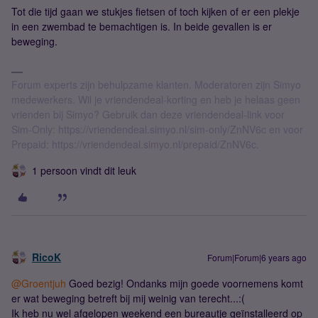
Tot die tijd gaan we stukjes fietsen of toch kijken of er een plekje
in een zwembad te bemachtigen is. In beide gevallen is er
beweging.
Forum experts zijn behulpzame klanten. Moderatoren zijn Simyo
medewerkers. Wil je vriendendeal-korting en heb je helaas geen
vrienden bij Simyo? Gebruik dan deze vriendendeal-link voor
Sim-Only: https://vriendendeal.simyo.nl/sim-only/ZnNV6c en voor
Prepaid: https://vriendendeal.simyo.nl/prepaid/ZnNV6c.
1 persoon vindt dit leuk
RicoK
Forum|Forum|6 years ago
@Groentjuh
Goed bezig! Ondanks mijn goede voornemens komt
er wat beweging betreft bij mij weinig van terecht...:(
Ik heb nu wel afgelopen weekend een bureautje geïnstalleerd op