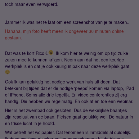
toch maar even verwijderd.
Jammer ik was net te laat om een screenshot van je te maken...
Hahaha, mijn foto heeft meen ik ongeveer 30 minuten online
gestaan.
Dat was te kort RicoK.
Ik kom hier te weinig om op tijd zulke
zaken mee te kunnen krijgen. Neem aan dat het een keurige
werkplek is en dat je ook keurig in pak naar deze werkplek gaat.
Ook ik kan gelukkig het nodige werk van huis uit doen. Dat
betekent bij tijden dat er de nodige ‘peeps’ komen via laptop, iPad
of iPhone. Soms alle drie tegelijk. En video conferenties zij erg
handig. Die hebben we regelmatig. En ook af en toe een webinar.
Hier is het zwembad ook gesloten. Dus de wekelijkse baantjes
zijn resoluut van de baan. Fietsen gaat gelukkig wel. De natuur in
en frisse lucht in je hoofd.
Wat betreft het wc papier. Dat fenomeen is inmiddels al duidelijk.
Ik deed sowieso al vaker online boodschappen bij de blauwe