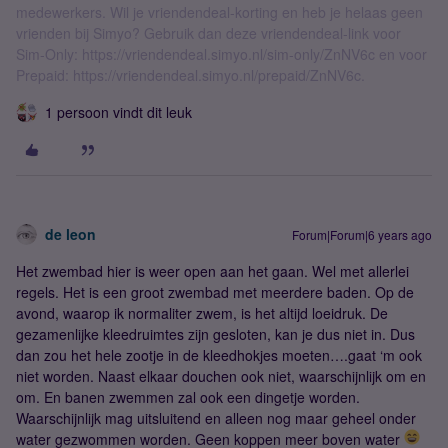
medewerkers. Wil je vriendendeal-korting en heb je helaas geen
vrienden bij Simyo? Gebruik dan deze vriendendeal-link voor
Sim-Only: https://vriendendeal.simyo.nl/sim-only/ZnNV6c en voor
Prepaid: https://vriendendeal.simyo.nl/prepaid/ZnNV6c.
1 persoon vindt dit leuk
de leon
Forum|Forum|6 years ago
Het zwembad hier is weer open aan het gaan. Wel met allerlei
regels. Het is een groot zwembad met meerdere baden. Op de
avond, waarop ik normaliter zwem, is het altijd loeidruk. De
gezamenlijke kleedruimtes zijn gesloten, kan je dus niet in. Dus
dan zou het hele zootje in de kleedhokjes moeten….gaat ‘m ook
niet worden. Naast elkaar douchen ook niet, waarschijnlijk om en
om. En banen zwemmen zal ook een dingetje worden.
Waarschijnlijk mag uitsluitend en alleen nog maar geheel onder
water gezwommen worden. Geen koppen meer boven water