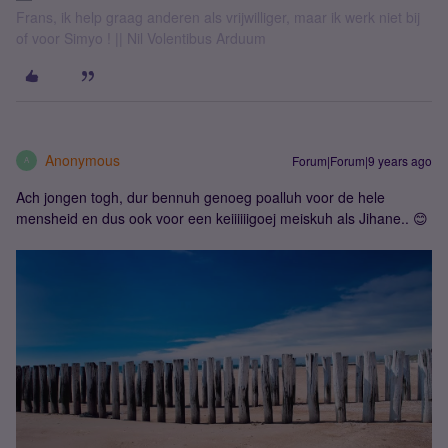
Frans, ik help graag anderen als vrijwilliger, maar ik werk niet bij
of voor Simyo ! || Nil Volentibus Arduum
Anonymous
Forum|Forum|9 years ago
A
Ach jongen togh, dur bennuh genoeg poalluh voor de hele
mensheid en dus ook voor een keiiiiiigoej meiskuh als Jihane.. 😊