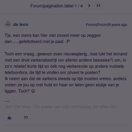
Forum|pagination.label 1 / 4
de leon
Forum|Forum|9 years ago
Tja, een mens kan hier niet zoveel meer op zeggen
dan......gefeliciteerd met je paal. :P
Toch een vraag...gewoon even nieuwsgierig...hoe lukt het iemand
met een druk varkensbedrijf (en allerlei andere beessies?) om, in
zo'n relatief korte tijd en óók nog verkerende op andere mobiele
telefoonfora, de tijd te vinden om zóveel te posten?
Ik neem aan dat de varkens steeds op tijd moeten vreten, anders
vreten ze jou op met huid en haar en laten geen stukje van je
liggen. Toch? 😛
Veni Vidi Voco / De avatar van mijn rechteroog ziet alles hier.