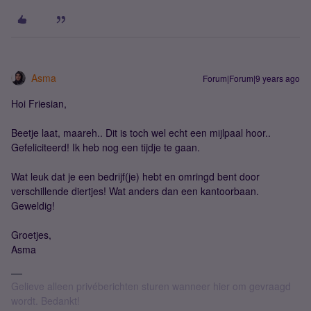
Asma
Forum|Forum|9 years ago
Hoi Friesian,
Beetje laat, maareh.. Dit is toch wel echt een mijlpaal hoor..
Gefeliciteerd! Ik heb nog een tijdje te gaan.
Wat leuk dat je een bedrijf(je) hebt en omringd bent door
verschillende diertjes! Wat anders dan een kantoorbaan.
Geweldig!
Groetjes,
Asma
Gelieve alleen privéberichten sturen wanneer hier om gevraagd
wordt. Bedankt!