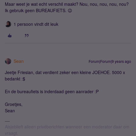
Maar weet je wat echt verschil maakt? Nou, nou, nou, nou, nou?
Ik gebruik geen BUREAUFIETS. 😉
1 persoon vindt dit leuk
Sean
Forum|Forum|9 years ago
Jeetje Friesian, dat verdient zeker een kleine JOEHOE. 5000 x
bedankt :$
En de bureaufiets is inderdaad geen aanrader :P
Groetjes,
Sean
Alsjeblieft alleen privéberichten wanneer een moderator daar om
vraagt.