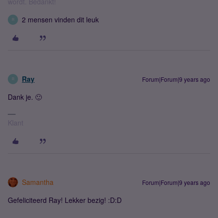
wordt. Bedankt!
2 mensen vinden dit leuk
R
Ray
Forum|Forum|9 years ago
R
Dank je. 🙂
Klant
Samantha
Forum|Forum|9 years ago
Gefeliciteerd Ray! Lekker bezig! :D:D