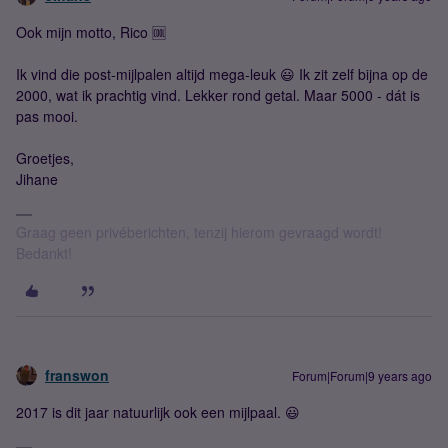
Ook mijn motto, Rico 🆒
Ik vind die post-mijlpalen altijd mega-leuk 😃 Ik zit zelf bijna op de
2000, wat ik prachtig vind. Lekker rond getal. Maar 5000 - dát is
pas mooi.
Groetjes,
Jihane
Graag geen privéberichten, tenzij hierom gevraagd wordt!
Bedankt!
franswon
Forum|Forum|9 years ago
2017 is dit jaar natuurlijk ook een mijlpaal. 😃