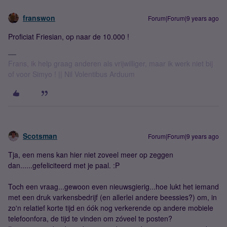
franswon
Forum|Forum|9 years ago
Proficiat Friesian, op naar de 10.000 !
Frans, ik help graag anderen als vrijwilliger, maar ik werk niet bij
of voor Simyo ! || Nil Volentibus Arduum
Scotsman
Forum|Forum|9 years ago
Tja, een mens kan hier niet zoveel meer op zeggen
dan......gefeliciteerd met je paal. :P
Toch een vraag...gewoon even nieuwsgierig...hoe lukt het iemand
met een druk varkensbedrijf (en allerlei andere beessies?) om, in
zo'n relatief korte tijd en óók nog verkerende op andere mobiele
telefoonfora, de tijd te vinden om zóveel te posten?