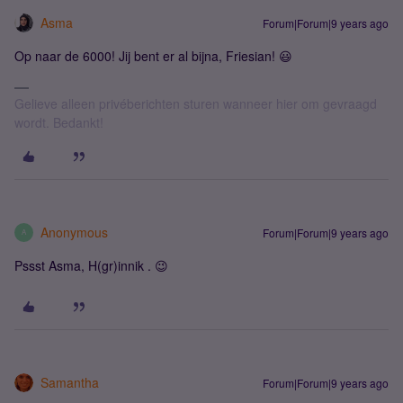
Asma
Forum|Forum|9 years ago
Op naar de 6000! Jij bent er al bijna, Friesian! 😃
Gelieve alleen privéberichten sturen wanneer hier om gevraagd
wordt. Bedankt!
Anonymous
Forum|Forum|9 years ago
A
Pssst Asma, H(gr)innik . 😉
Samantha
Forum|Forum|9 years ago