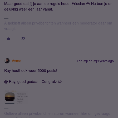
Maar goed dat jij je aan de regels houdt Friesian 😳 Nu ben je er
gelukkig weer een jaar vanaf.
Alsjeblieft alleen privéberichten wanneer een moderator daar om
vraagt.
Asma
Forum|Forum|9 years ago
Ray heeft ook weer 5000 posts!
@ Ray, goed gedaan! Congratz 😃
Gelieve alleen privéberichten sturen wanneer hier om gevraagd