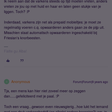
Ik neem aan dat de varkens steeds op tijd moeten vreten, anders
vreten ze jou op met huid en haar en laten geen stukje van je
liggen. Toch? :P
Inderdaad, varkens zijn net als prepaid mobieltjes: je moet ze
regelmatig voeren c.q. opwaarderen anders gaan ze de pijp uit.
Misschien staat automatisch opwaarderen ingeschakeld bij
Friesian's knorbeesten.
Fàilte gu Alba!
Anonymous
Forum|Forum|9 years ago
A
Tja, een mens kan hier niet zoveel meer op zeggen
dan......gefeliciteerd met je paal. :P
Toch een vraag...gewoon even nieuwsgierig...hoe lukt het iemand
met een druk varkensbedrijf (en allerlei andere beessies?) om, in