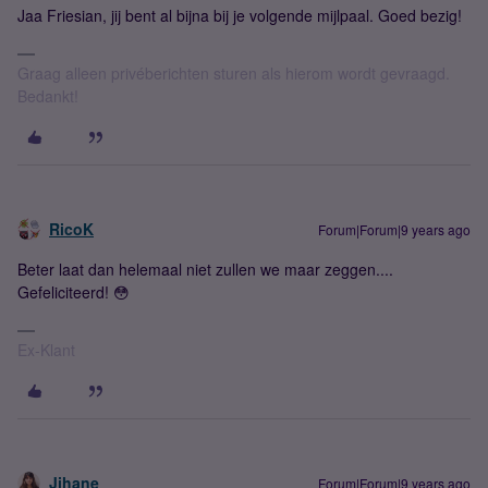
Jaa Friesian, jij bent al bijna bij je volgende mijlpaal. Goed bezig!
Graag alleen privéberichten sturen als hierom wordt gevraagd.
Bedankt!
RicoK
Forum|Forum|9 years ago
Beter laat dan helemaal niet zullen we maar zeggen....
Gefeliciteerd! 😳
Ex-Klant
Jihane
Forum|Forum|9 years ago