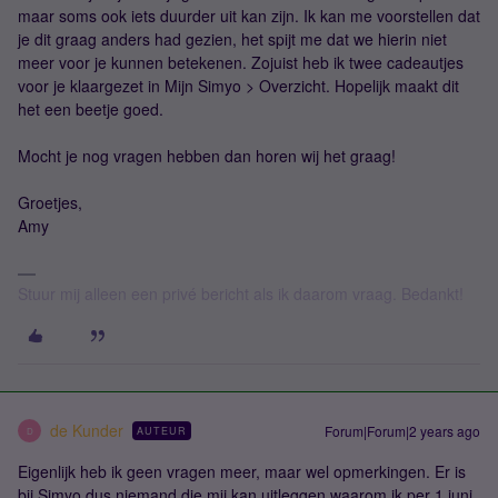
maar soms ook iets duurder uit kan zijn. Ik kan me voorstellen dat
je dit graag anders had gezien, het spijt me dat we hierin niet
meer voor je kunnen betekenen. Zojuist heb ik twee cadeautjes
voor je klaargezet in Mijn Simyo > Overzicht. Hopelijk maakt dit
het een beetje goed.
Mocht je nog vragen hebben dan horen wij het graag!
Groetjes,
Amy
Stuur mij alleen een privé bericht als ik daarom vraag. Bedankt!
de Kunder
Forum|Forum|2 years ago
AUTEUR
D
Eigenlijk heb ik geen vragen meer, maar wel opmerkingen. Er is
bij Simyo dus niemand die mij kan uitleggen waarom ik per 1 juni