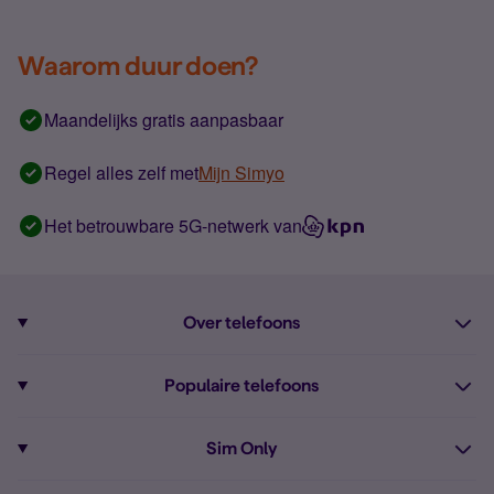
Waarom duur doen?
Maandelijks gratis aanpasbaar
Regel alles zelf met
Mijn Simyo
Het betrouwbare 5G-netwerk van
Over telefoons
Abonnement met telefoon
Populaire telefoons
Informatie over telefoons
Pixel 10
Sim Only
Alle telefoons
Pixel 9a
Sim Only