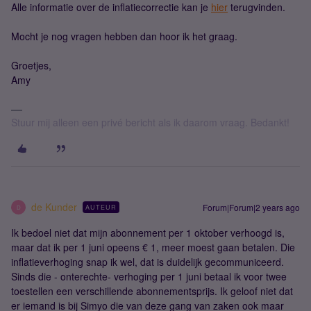
Alle informatie over de inflatiecorrectie kan je
hier
terugvinden.
Mocht je nog vragen hebben dan hoor ik het graag.
Groetjes,
Amy
Stuur mij alleen een privé bericht als ik daarom vraag. Bedankt!
de Kunder
Forum|Forum|2 years ago
AUTEUR
D
Ik bedoel niet dat mijn abonnement per 1 oktober verhoogd is,
maar dat ik per 1 juni opeens € 1, meer moest gaan betalen. Die
inflatieverhoging snap ik wel, dat is duidelijk gecommuniceerd.
Sinds die - onterechte- verhoging per 1 juni betaal ik voor twee
toestellen een verschillende abonnementsprijs. Ik geloof niet dat
er iemand is bij Simyo die van deze gang van zaken ook maar