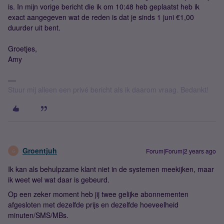
is. In mijn vorige bericht die ik om 10:48 heb geplaatst heb ik
exact aangegeven wat de reden is dat je sinds 1 juni €1,00
duurder uit bent.
Groetjes,
Amy
Stuur mij alleen een privé bericht als ik daarom vraag. Bedankt!
Groentjuh
Forum|Forum|2 years ago
G
Ik kan als behulpzame klant niet in de systemen meekijken, maar
ik weet wel wat daar is gebeurd.
Op een zeker moment heb jij twee gelijke abonnementen
afgesloten met dezelfde prijs en dezelfde hoeveelheid
minuten/SMS/MBs.