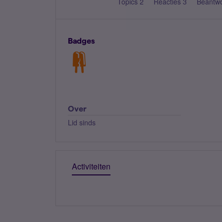
Topics 2
Reacties 3
Beantw
Badges
Over
Lid sinds
Activiteiten