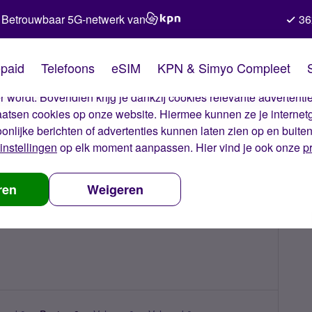
Betrouwbaar 5G-netwerk van
36
kies van Simyo
paid
Telefoons
eSIM
KPN & Simyo Compleet
okies op onze website. Met deze cookies zorgen wij ervoor dat j
 wordt. Bovendien krijg je dankzij cookies relevante advertentie
laatsen cookies op onze website. Hiermee kunnen ze je internet
oonlijke berichten of advertenties kunnen laten zien op en buite
instellingen
op elk moment aanpassen. Hier vind je ook onze
p
ren
Weigeren