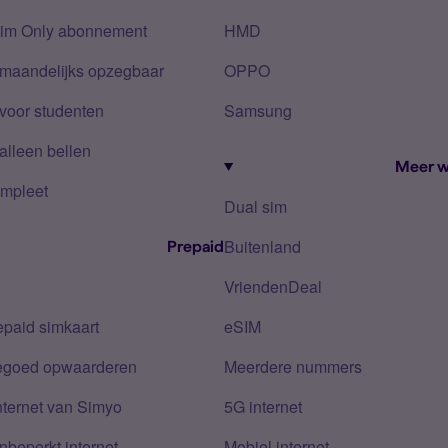
Sim Only abonnement
HMD
 maandelijks opzegbaar
OPPO
voor studenten
Samsung
alleen bellen
Meer w
mpleet
Dual sim
Buitenland
Prepaid
VriendenDeal
epaid simkaart
eSIM
tegoed opwaarderen
Meerdere nummers
nternet van Simyo
5G internet
nbeperkt internet
Mobiel internet