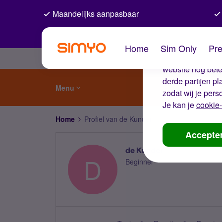
Maandelijks aanpasbaar
De coo
Home
Sim Only
Pre
Wij gebruiken co
website nog beter
derde partijen p
Menu
zodat wij je pers
Je kan je
cookie-
Home
Profiel van de Kunder
Accepte
de Kunder
D
Beginner