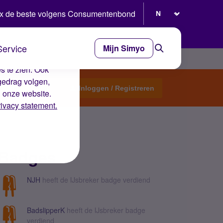
Selecteer taal
x de beste volgens Consumentenbond
Service
Mijn Simyo
e ervaring op de
s te zien. Ook
gedrag volgen,
Start een topic
Inloggen / Registreren
n onze website.
rivacy statement.
Badges
NJH
heeft de IJsbreker badge verdiend
BadslipperK
heeft de IJsbreker badge
verdiend