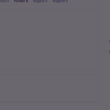
oord 0
Punten 8
Volgers
0
Volgend
0