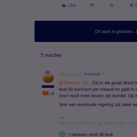
Like
Dit topic is gesloten.
5 reacties
Kaas Berrie
Involved
@Telefoon 123
. Zet in elk geval direct
kost 50 eurocent per maand en gaat in
+3
zoon nooit meer boven zijn bundel. Op i
Voor een eventuele regeling zal zeker 
Wacht niet tot later, als later eerder kom
1 persoon vindt dit leuk
S