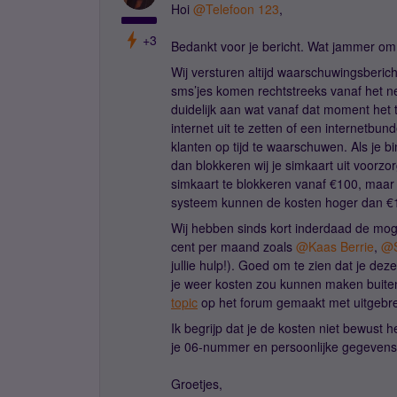
Hoi
@Telefoon 123
,
+3
Bedankt voor je bericht. Wat jammer om 
Wij versturen altijd waarschuwingsberic
sms’jes komen rechtstreeks vanaf het net
duidelijk aan wat vanaf dat moment het t
internet uit te zetten of een internetbu
klanten op tijd te waarschuwen. Als je b
dan blokkeren wij je simkaart uit voorzo
simkaart te blokkeren vanaf €100, maar 
systeem kunnen de kosten hoger dan €10
Wij hebben sinds kort inderdaad de mog
cent per maand zoals
@Kaas Berrie
,
@
jullie hulp!). Goed om te zien dat je de
je weer kosten zou kunnen maken buite
topic
op het forum gemaakt met uitgebrei
Ik begrijp dat je de kosten niet bewust 
je 06-nummer en persoonlijke gegevens?
Groetjes,