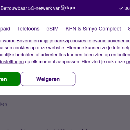
Betrouwbaar 5G-netwerk van
36
kies van Simyo
paid
Telefoons
eSIM
KPN & Simyo Compleet
okies op onze website. Met deze cookies zorgen wij ervoor dat j
 wordt. Bovendien krijg je dankzij cookies relevante advertentie
laatsen cookies op onze website. Hiermee kunnen ze je internet
oonlijke berichten of advertenties kunnen laten zien op en buite
instellingen
op elk moment aanpassen. Hier vind je ook onze
p
ing van 190 euro, wat nu?
ren
Weigeren
eken