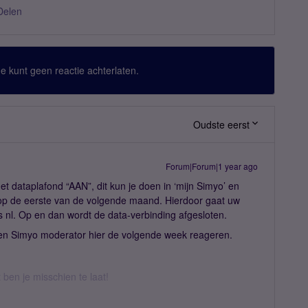
Delen
 Je kunt geen reactie achterlaten.
Oudste eerst
Forum|Forum|1 year ago
 het dataplafond “AAN”, dit kun je doen in ‘mijn Simyo’ en
 op de eerste van de volgende maand. Hierdoor gaat uw
s nl. Op en dan wordt de data-verbinding afgesloten.
een Simyo moderator hier de volgende week reageren.
t ben je misschien te laat!