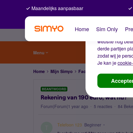
Maandelijks aanpasbaar
De coo
Home
Sim Only
Pre
Wij gebruiken co
website nog beter
derde partijen p
Menu
zodat wij je pers
Je kan je
cookie-
Home
Mijn Simyo
Factuur en betalen
Reken
Accepte
BEANTWOORD
Rekening van 190 euro, wat nu?
Forum|Forum|1 year ago
5 reacties
84 Bek
Telefoon 123
Beginner
T