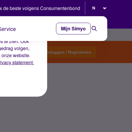
Selecteer taal
x de beste volgens Consumentenbond
Service
Mijn Simyo
e ervaring op de
s te zien. Ook
gedrag volgen,
Start een topic
Inloggen / Registreren
n onze website.
rivacy statement.