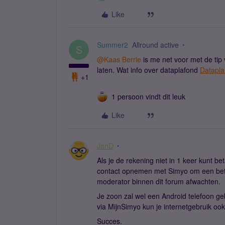
Like
Summer2
Allround active
S
@Kaas Berrie
is me net voor met de tip 
laten. Wat info over dataplafond
Datapla
+1
1 persoon vindt dit leuk
Like
JanD
Als je de rekening niet in 1 keer kunt be
contact opnemen met Simyo om een betali
moderator binnen dit forum afwachten.
Je zoon zal wel een Android telefoon geb
via MijnSimyo kun je internetgebruik ook
Succes.