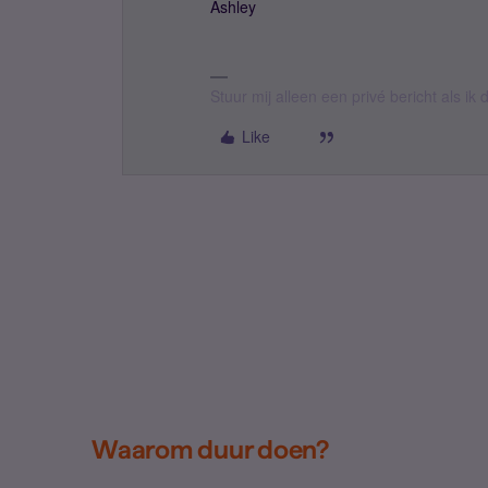
Ashley
Stuur mij alleen een privé bericht als i
Like
Waarom duur doen?