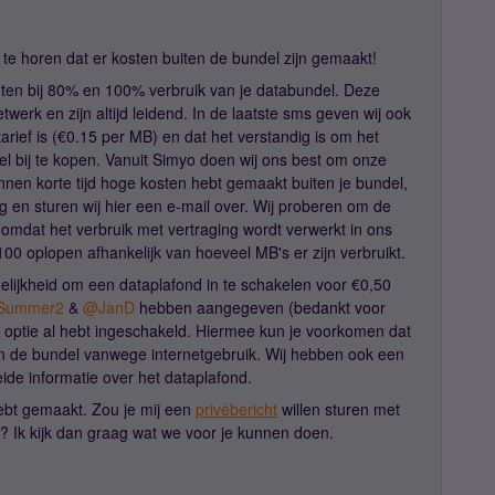
te horen dat er kosten buiten de bundel zijn gemaakt!
hten bij 80% en 100% verbruik van je databundel. Deze
werk en zijn altijd leidend. In de laatste sms geven wij ook
arief is (€0.15 per MB) en dat het verstandig is om het
ndel bij te kopen. Vanuit Simyo doen wij ons best om onze
innen korte tijd hoge kosten hebt gemaakt buiten je bundel,
rg en sturen wij hier een e-mail over. Wij proberen om de
omdat het verbruik met vertraging wordt verwerkt in ons
0 oplopen afhankelijk van hoeveel MB's er zijn verbruikt.
elijkheid om een dataplafond in te schakelen voor €0,50
Summer2
&
@JanD
hebben aangegeven (bedankt voor
ze optie al hebt ingeschakeld. Hiermee kun je voorkomen dat
n de bundel vanwege internetgebruik. Wij hebben ook een
de informatie over het dataplafond.
hebt gemaakt. Zou je mij een
privébericht
willen sturen met
 Ik kijk dan graag wat we voor je kunnen doen.