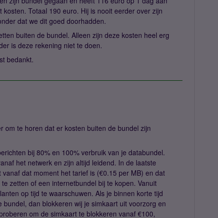
iten zijn bundel gegaan en heeft 116 euro op 1 dag aan
 kosten. Totaal 190 euro. Hij is nooit eerder over zijn
onder dat we dit goed doorhadden.
rnetten buiten de bundel. Alleen zijn deze kosten heel erg
er is deze rekening niet te doen.
st bedankt.
r om te horen dat er kosten buiten de bundel zijn
berichten bij 80% en 100% verbruik van je databundel.
af het netwerk en zijn altijd leidend. In de laatste
t vanaf dat moment het tarief is (€0.15 per MB) en dat
t te zetten of een internetbundel bij te kopen. Vanuit
nten op tijd te waarschuwen. Als je binnen korte tijd
 bundel, dan blokkeren wij je simkaart uit voorzorg en
ij proberen om de simkaart te blokkeren vanaf €100,