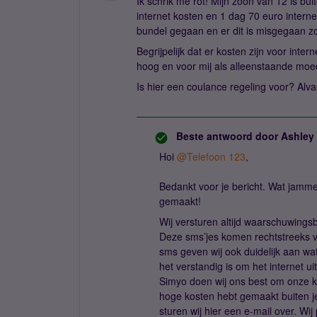
Ik schrik me rot! Mijn zoon van 12 is bu
internet kosten en 1 dag 70 euro internet
bundel gegaan en er dit is misgegaan z
Begrijpelijk dat er kosten zijn voor inte
hoog en voor mij als alleenstaande moed
Is hier een coulance regeling voor? Alva
Beste antwoord door
Ashley
Hoi
@Telefoon 123
,
Bedankt voor je bericht. Wat jamme
gemaakt!
Wij versturen altijd waarschuwings
Deze sms’jes komen rechtstreeks van
sms geven wij ook duidelijk aan wa
het verstandig is om het internet ui
Simyo doen wij ons best om onze kla
hoge kosten hebt gemaakt buiten je
sturen wij hier een e-mail over. W