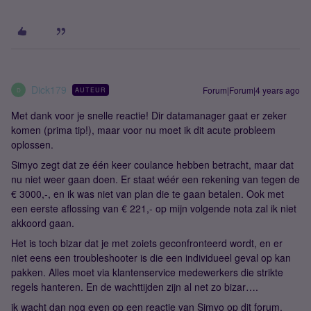
Dick179
Forum|Forum|4 years ago
AUTEUR
D
Met dank voor je snelle reactie! Dir datamanager gaat er zeker
komen (prima tip!), maar voor nu moet ik dit acute probleem
oplossen.
Simyo zegt dat ze één keer coulance hebben betracht, maar dat
nu niet weer gaan doen. Er staat wéér een rekening van tegen de
€ 3000,-, en ik was niet van plan die te gaan betalen. Ook met
een eerste aflossing van € 221,- op mijn volgende nota zal ik niet
akkoord gaan.
Het is toch bizar dat je met zoiets geconfronteerd wordt, en er
niet eens een troubleshooter is die een individueel geval op kan
pakken. Alles moet via klantenservice medewerkers die strikte
regels hanteren. En de wachttijden zijn al net zo bizar….
ik wacht dan nog even op een reactie van Simyo op dit forum.