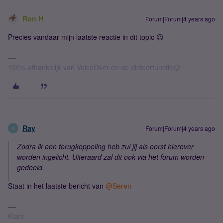
Ron H
Forum|Forum|4 years ago
Precies vandaar mijn laatste reactie in dit topic 😉
100% afhankelijk van VoiceOver en de dicteerfunctie😉
Ray
Forum|Forum|4 years ago
R
Zodra ik een terugkoppeling heb zul jij als eerst hierover
worden ingelicht. Uiteraard zal dit ook via het forum worden
gedeeld.
Staat in het laatste bericht van
@Seren
Klant