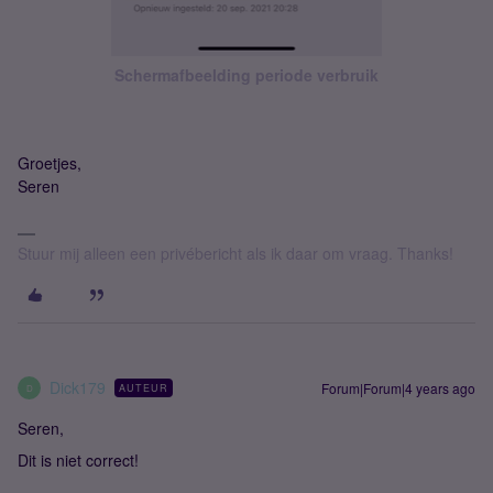
Schermafbeelding periode verbruik
Groetjes,
Seren
Stuur mij alleen een privébericht als ik daar om vraag. Thanks!
Dick179
Forum|Forum|4 years ago
AUTEUR
D
Seren,
Dit is niet correct!