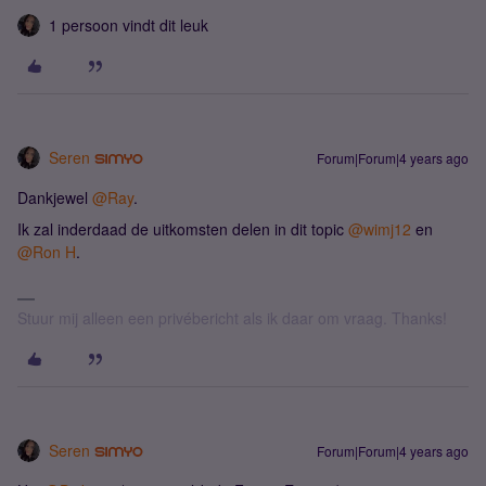
1 persoon vindt dit leuk
Seren
Forum|Forum|4 years ago
Dankjewel
@Ray
.
Ik zal inderdaad de uitkomsten delen in dit topic
@wimj12
en
@Ron H
.
Stuur mij alleen een privébericht als ik daar om vraag. Thanks!
Seren
Forum|Forum|4 years ago