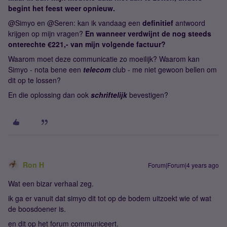
begint het feest weer opnieuw.
@Simyo en @Seren: kan ik vandaag een
definitief
antwoord
krijgen op mijn vragen?
En wanneer verdwijnt de nog steeds
onterechte €221,- van mijn volgende factuur?
Waarom moet deze communicatie zo moeilijk? Waarom kan
Simyo - nota bene een
telecom
club - me niet gewoon bellen om
dit op te lossen?
En die oplossing dan ook
schriftelijk
bevestigen?
Ron H
Forum|Forum|4 years ago
Wat een bizar verhaal zeg.
ik ga er vanuit dat simyo dit tot op de bodem uitzoekt wie of wat
de boosdoener is.
en dit op het forum communiceert.