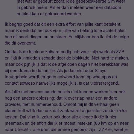
met wat er gebeurt zodra ik de gedeblokkeerde Sim weer
in gebruik neem. Als er dan meteen weer een databom
ontploft kan er getraceerd worden.
Ik begrijp goed dat dit een extra effort van jullie kant betekent,
maar ik denk dat het ook voor jullie van belang is te achterhalen
hoe dit soort dingen nu ontstaan. En blijkbaar ben ik niet de enige
die dit overkomt.
Omdat ik de telefoon keihard nodig heb voor mijn werk als ZZP-
er, lijdt ik inmiddels schade door de blokkade. Niet hard te maken,
maar ook pijnlijk is dat ik de afgelopen dagen niet bereikbaar was
bij een drama in de familie. Als je dan niet door Simyo
teruggebeld wordt, er geen antwoord komt op whatapps en
contact sowieso nauwelijks mogelijk is, is dat uiterst tergend.
Als jullie met bovenstaande bullets niet kunnen werken is er ook
nog een andere oplossing: dat ik overstap naar een andere
provider, mèt nummerbehoud. Omdat mij in dit verhaal geen
blaam treft wil ik dan ook dat zaak wordt afgesloten zonder extra
kosten. Dat vind ik, zeker ook door alle ellende ik die ik hier
meemaak en de effort die ik er moest insteken (80 km op en neer
naar Utrecht + alle uren die ermee gemoeid zijn - ZZP-er, weet je