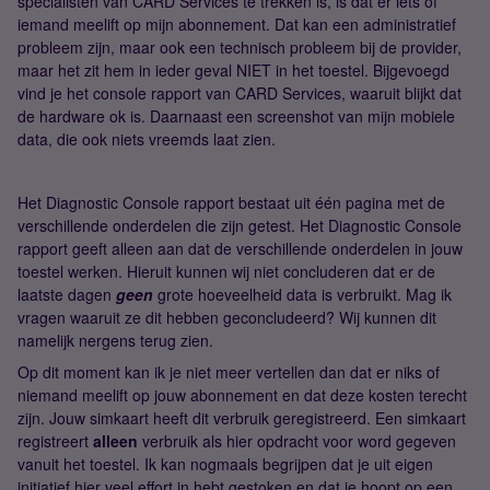
specialisten van CARD Services te trekken is, is dat er iets of
iemand meelift op mijn abonnement. Dat kan een administratief
probleem zijn, maar ook een technisch probleem bij de provider,
maar het zit hem in ieder geval NIET in het toestel. Bijgevoegd
vind je het console rapport van CARD Services, waaruit blijkt dat
de hardware ok is. Daarnaast een screenshot van mijn mobiele
data, die ook niets vreemds laat zien.
Het Diagnostic Console rapport bestaat uit één pagina met de
verschillende onderdelen die zijn getest. Het Diagnostic Console
rapport geeft alleen aan dat de verschillende onderdelen in jouw
toestel werken. Hieruit kunnen wij niet concluderen dat er de
laatste dagen
geen
grote hoeveelheid data is verbruikt. Mag ik
vragen waaruit ze dit hebben geconcludeerd? Wij kunnen dit
namelijk nergens terug zien.
Op dit moment kan ik je niet meer vertellen dan dat er niks of
niemand meelift op jouw abonnement en dat deze kosten terecht
zijn. Jouw simkaart heeft dit verbruik geregistreerd. Een simkaart
registreert
alleen
verbruik als hier opdracht voor word gegeven
vanuit het toestel. Ik kan nogmaals begrijpen dat je uit eigen
initiatief hier veel effort in hebt gestoken en dat je hoopt op een