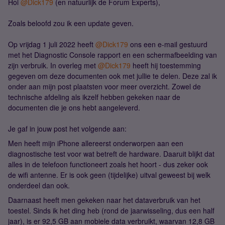
Hoi
@Dick179
(en natuurlijk de Forum Experts),
Zoals beloofd zou ik een update geven.
Op vrijdag 1 juli 2022 heeft
@Dick179
ons een e-mail gestuurd
met het Diagnostic Console rapport en een schermafbeelding van
zijn verbruik. In overleg met
@Dick179
heeft hij toestemming
gegeven om deze documenten ook met jullie te delen. Deze zal ik
onder aan mijn post plaatsten voor meer overzicht. Zowel de
technische afdeling als ikzelf hebben gekeken naar de
documenten die je ons hebt aangeleverd.
Je gaf in jouw post het volgende aan:
Men heeft mijn iPhone allereerst onderworpen aan een
diagnostische test voor wat betreft de hardware. Daaruit blijkt dat
alles in de telefoon functioneert zoals het hoort - dus zeker ook
de wifi antenne. Er is ook geen (tijdelijke) uitval geweest bij welk
onderdeel dan ook.
Daarnaast heeft men gekeken naar het dataverbruik van het
toestel. Sinds ik het ding heb (rond de jaarwisseling, dus een half
jaar), is er 92,5 GB aan mobiele data verbruikt, waarvan 12,8 GB