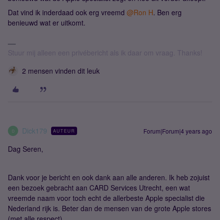
Dat vind ik inderdaad ook erg vreemd
@Ron H
. Ben erg
benieuwd wat er uitkomt.
Stuur mij alleen een privébericht als ik daar om vraag. Thanks!
2 mensen vinden dit leuk
Dick179
Forum|Forum|4 years ago
AUTEUR
D
Dag Seren,
Dank voor je bericht en ook dank aan alle anderen. Ik heb zojuist
een bezoek gebracht aan CARD Services Utrecht, een wat
vreemde naam voor toch echt de allerbeste Apple specialist die
Nederland rijk is. Beter dan de mensen van de grote Apple stores
(met alle respect).