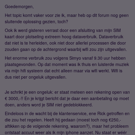
Goedemorgen,
Het topic komt vaker voor zie ik, maar heb op dit forum nog geen
sluitende oplossing gezien, toch?
Ook ik werd gisteren verrast door een afsluiting van mijn SIM
kaart door plotseling extreem hoog dataverbruik. Dataverbruik
dat niet is te herleiden, ook niet door allerlei processen die door
zouden gaan op de achtergrond waarbij wifi zou zijn uitgevallen.
Het enorme verbruik zou volgens Simyo vanaf 9.30 uur hebben
plaatsgevonden. Op dat moment was ik thuis en luisterde muziek
via mijn hifi systeem dat echt alleen maar via wifi werkt. Wifi is
dus niet per ongeluk uitgevallen.
Je schrikt je een ongeluk: er staat meteen een rekening open van
€ 3000,-!! En je krijgt bericht dat je daar een aanbetaling op moet
doen, anders word je SIM niet gedeblokkeerd.
Eindeloos in de wacht bij de klantenservice, ene Rick getroffen en
die zou het regelen. Heeft hij gedaan (moest toch nog €250,-
aftikken op de volgende rekening, waarom?), maar het probleem
ontstaat accuut weer als ik mijn iphone aanzet. Nu staat er wéér