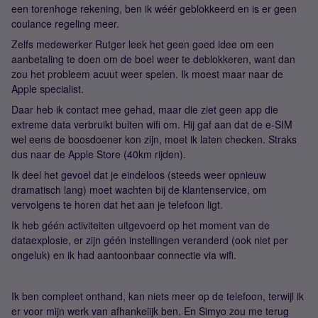
een torenhoge rekening, ben ik wéér geblokkeerd en is er geen
coulance regeling meer.
Zelfs medewerker Rutger leek het geen goed idee om een
aanbetaling te doen om de boel weer te deblokkeren, want dan
zou het probleem acuut weer spelen. Ik moest maar naar de
Apple specialist.
Daar heb ik contact mee gehad, maar die ziet geen app die
extreme data verbruikt buiten wifi om. Hij gaf aan dat de e-SIM
wel eens de boosdoener kon zijn, moet ik laten checken. Straks
dus naar de Apple Store (40km rijden).
Ik deel het gevoel dat je eindeloos (steeds weer opnieuw
dramatisch lang) moet wachten bij de klantenservice, om
vervolgens te horen dat het aan je telefoon ligt.
Ik heb géén activiteiten uitgevoerd op het moment van de
dataexplosie, er zijn géén instellingen veranderd (ook niet per
ongeluk) en ik had aantoonbaar connectie via wifi.
Ik ben compleet onthand, kan niets meer op de telefoon, terwijl ik
er voor mijn werk van afhankelijk ben. En Simyo zou me terug