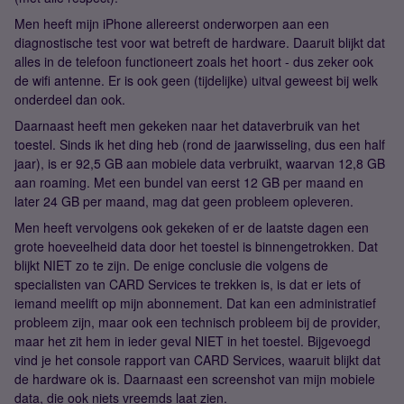
Men heeft mijn iPhone allereerst onderworpen aan een
diagnostische test voor wat betreft de hardware. Daaruit blijkt dat
alles in de telefoon functioneert zoals het hoort - dus zeker ook
de wifi antenne. Er is ook geen (tijdelijke) uitval geweest bij welk
onderdeel dan ook.
Daarnaast heeft men gekeken naar het dataverbruik van het
toestel. Sinds ik het ding heb (rond de jaarwisseling, dus een half
jaar), is er 92,5 GB aan mobiele data verbruikt, waarvan 12,8 GB
aan roaming. Met een bundel van eerst 12 GB per maand en
later 24 GB per maand, mag dat geen probleem opleveren.
Men heeft vervolgens ook gekeken of er de laatste dagen een
grote hoeveelheid data door het toestel is binnengetrokken. Dat
blijkt NIET zo te zijn. De enige conclusie die volgens de
specialisten van CARD Services te trekken is, is dat er iets of
iemand meelift op mijn abonnement. Dat kan een administratief
probleem zijn, maar ook een technisch probleem bij de provider,
maar het zit hem in ieder geval NIET in het toestel. Bijgevoegd
vind je het console rapport van CARD Services, waaruit blijkt dat
de hardware ok is. Daarnaast een screenshot van mijn mobiele
data, die ook niets vreemds laat zien.