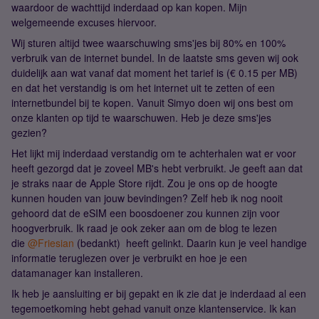
waardoor de wachttijd inderdaad op kan kopen. Mijn
welgemeende excuses hiervoor.
Wij sturen altijd twee waarschuwing sms'jes bij 80% en 100%
verbruik van de internet bundel. In de laatste sms geven wij ook
duidelijk aan wat vanaf dat moment het tarief is (€ 0.15 per MB)
en dat het verstandig is om het internet uit te zetten of een
internetbundel bij te kopen. Vanuit Simyo doen wij ons best om
onze klanten op tijd te waarschuwen. Heb je deze sms'jes
gezien?
Het lijkt mij inderdaad verstandig om te achterhalen wat er voor
heeft gezorgd dat je zoveel MB's hebt verbruikt. Je geeft aan dat
je straks naar de Apple Store rijdt. Zou je ons op de hoogte
kunnen houden van jouw bevindingen? Zelf heb ik nog nooit
gehoord dat de eSIM een boosdoener zou kunnen zijn voor
hoogverbruik. Ik raad je ook zeker aan om de blog te lezen
die
@Friesian
(bedankt) heeft gelinkt. Daarin kun je veel handige
informatie teruglezen over je verbruikt en hoe je een
datamanager kan installeren.
Ik heb je aansluiting er bij gepakt en ik zie dat je inderdaad al een
tegemoetkoming hebt gehad vanuit onze klantenservice. Ik kan