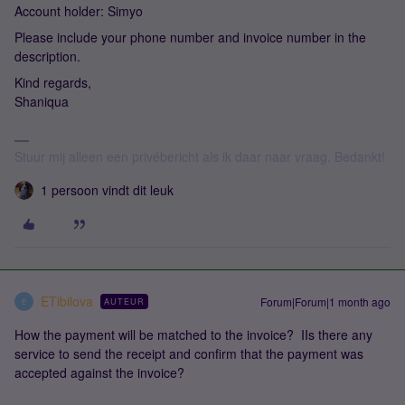
Account holder: Simyo
Please include your phone number and invoice number in the
description.
Kind regards,
Shaniqua
Stuur mij alleen een privébericht als ik daar naar vraag. Bedankt!
1 persoon vindt dit leuk
ETibilova
Forum|Forum|1 month ago
AUTEUR
E
How the payment will be matched to the invoice? IIs there any
service to send the receipt and confirm that the payment was
accepted against the invoice?