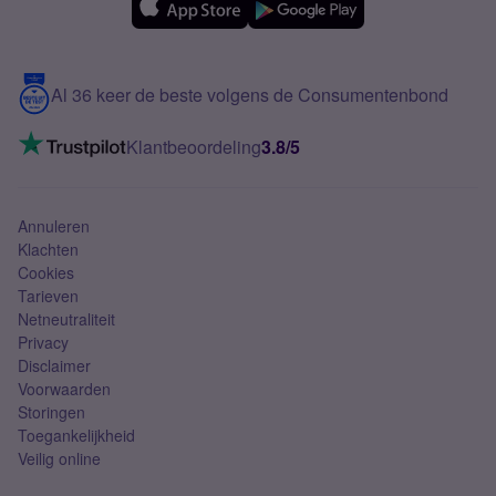
Over Simyo
Samsung
Meerdere nummers
Samsung S25 FE
Blog
5G internet
Contact
Al 36 keer de beste volgens de Consumentenbond
Mobiel internet
VoLTE 4G bellen
Klantbeoordeling
3.8/5
Mobiel abonnement
Simkaart
Annuleren
Klachten
Cookies
Tarieven
Netneutraliteit
Privacy
Disclaimer
Voorwaarden
Storingen
Toegankelijkheid
Veilig online