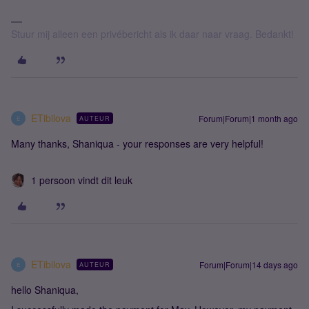
Stuur mij alleen een privébericht als ik daar naar vraag. Bedankt!
ETibilova
Forum|Forum|1 month ago
AUTEUR
E
Many thanks, Shaniqua - your responses are very helpful!
1 persoon vindt dit leuk
ETibilova
Forum|Forum|14 days ago
AUTEUR
E
hello Shaniqua,