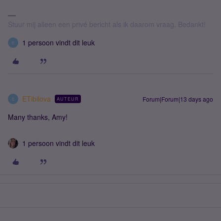
Stuur mij alleen een privé bericht als ik daarom vraag. Bedankt!
1 persoon vindt dit leuk
E
ETibilova
Forum|Forum|13 days ago
AUTEUR
E
Many thanks, Amy!
1 persoon vindt dit leuk