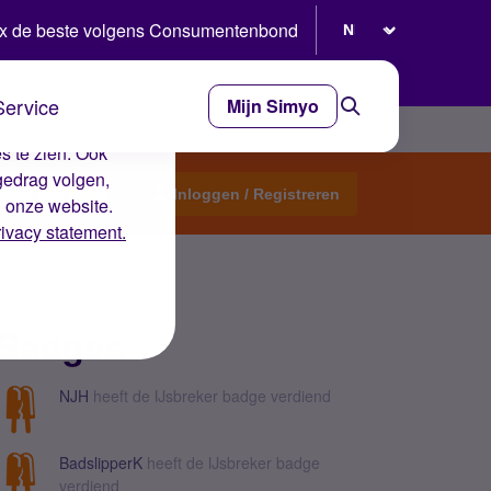
Selecteer taal
x de beste volgens Consumentenbond
Service
Mijn Simyo
e ervaring op de
s te zien. Ook
gedrag volgen,
Start een topic
Inloggen / Registreren
n onze website.
rivacy statement.
Badges
NJH
heeft de IJsbreker badge verdiend
BadslipperK
heeft de IJsbreker badge
verdiend