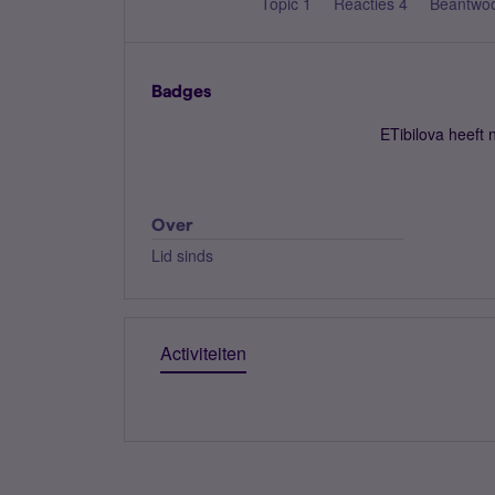
Topic 1
Reacties 4
Beantwo
Badges
ETibilova heeft
Over
Lid sinds
Activiteiten