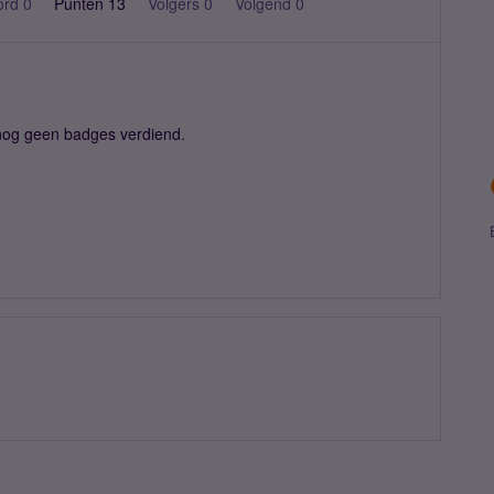
ord 0
Punten 13
Volgers
0
Volgend
0
 nog geen badges verdiend.