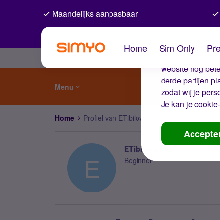
Maandelijks aanpasbaar
De coo
Home
Sim Only
Pre
Wij gebruiken co
website nog beter
derde partijen p
Menu
zodat wij je pers
Je kan je
cookie-
Home
Profiel van ETibilova
Accepte
ETibilova
E
Beginner