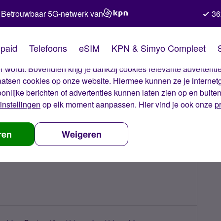
Betrouwbaar 5G-netwerk van
36
kies van Simyo
paid
Telefoons
eSIM
KPN & Simyo Compleet
okies op onze website. Met deze cookies zorgen wij ervoor dat j
 wordt. Bovendien krijg je dankzij cookies relevante advertentie
laatsen cookies op onze website. Hiermee kunnen ze je internet
oonlijke berichten of advertenties kunnen laten zien op en buite
instellingen
op elk moment aanpassen. Hier vind je ook onze
p
ren
Weigeren