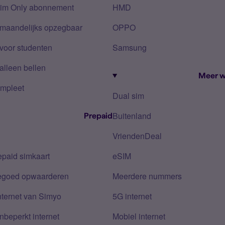
Sim Only abonnement
HMD
 maandelijks opzegbaar
OPPO
voor studenten
Samsung
alleen bellen
Meer w
mpleet
Dual sim
Buitenland
Prepaid
VriendenDeal
epaid simkaart
eSIM
tegoed opwaarderen
Meerdere nummers
nternet van Simyo
5G internet
nbeperkt internet
Mobiel internet