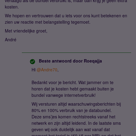
verlaagd als de bundel verbruikt is, maar dan krijg je geen extra
kosten.
We hopen en vertrouwen dat u iets voor ons kunt betekenen en
zien uw reactie met belangstelling tegemoet.
Met vriendelijke groet,
André
Beste antwoord door
Roeqajja
Hi
@Andre70
,
Bedankt voor je bericht. Wat jammer om te
horen dat je kosten hebt gemaakt buiten je
bundel vanwege internetverbruik!
Wij versturen altijd waarschuwingsberichten bij
80% en 100% verbruik van je databundel.
Deze sms’jes komen rechtstreeks vanaf het
netwerk en zijn altijd leidend. In de laatste sms
geven wij ook duidelijk aan wat vanaf dat
moment het tarief is (€0.15 per MB) en dat het