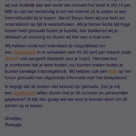
wij ook duidelijk aan wat vanaf dat moment het tarief is (€0.15 per
MB) en dat het verstandig is om het internet uit te zetten of een
internetbundel bij te kopen. Vanuit Simyo doen wij ons best om
onze klanten op tijd te waarschuwen. Als je binnen korte tijd hoge
kosten hebt gemaakt buiten je bundel, dan blokkeren wij je
simkaart uit voorzorg en sturen wij hier een e-mail over.
Wij hebben sinds kort inderdaad de mogelijkheid om
een
dataplafond
in te schakelen voor €0,50 cent per maand zoals
@JanD
ook aangeeft (bedankt voor je hulp!). Hiermee kun
je voorkomen dat je weer kosten zou kunnen maken buiten je
bundel vanwege internetgebruik. Wij hebben ook een
topic
op het
forum gemaakt met uitgebreide informatie over het dataplafond.
Ik begrijp dat de kosten niet bewust zijn gemaakt. Zou je mij
een
privébericht
willen sturen met je 06-nummer en persoonlijke
gegevens? Ik kijk dan graag wat we voor je kunnen doen om dit
samen op te lossen.
Groetjes,
Roeqajja