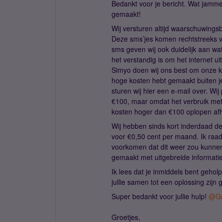
Bedankt voor je bericht. Wat jamme
gemaakt!
Wij versturen altijd waarschuwings
Deze sms’jes komen rechtstreeks van
sms geven wij ook duidelijk aan wa
het verstandig is om het internet ui
Simyo doen wij ons best om onze kla
hoge kosten hebt gemaakt buiten je
sturen wij hier een e-mail over. Wi
€100, maar omdat het verbruik met
kosten hoger dan €100 oplopen afha
Wij hebben sinds kort inderdaad d
voor €0,50 cent per maand. Ik raa
voorkomen dat dit weer zou kunne
gemaakt met uitgebreide informatie
Ik lees dat je inmiddels bent geho
jullie samen tot een oplossing zijn 
Super bedankt voor jullie hulp!
@Gr
Groetjes,