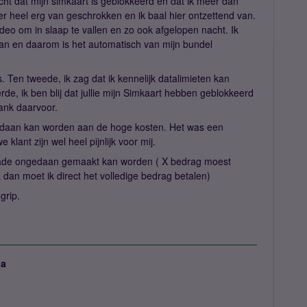
ht dat mijn simkaart is geblokkeerd en dat ik meer dan
r heel erg van geschrokken en ik baal hier ontzettend van.
ideo om in slaap te vallen en zo ook afgelopen nacht. Ik
taan en daarom is het automatisch van mijn bundel
s. Ten tweede, ik zag dat ik kennelijk datalimieten kan
rde, ik ben blij dat jullie mijn Simkaart hebben geblokkeerd
ank daarvoor.
gedaan kan worden aan de hoge kosten. Het was een
klant zijn wel heel pijnlijk voor mij.
kkade ongedaan gemaakt kan worden ( X bedrag moest
dan moet ik direct het volledige bedrag betalen)
grip.
ja