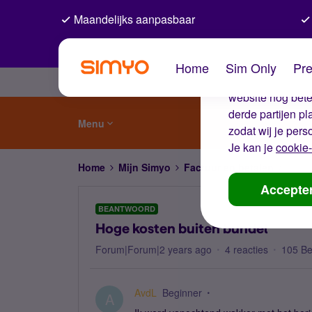
Maandelijks aanpasbaar
De coo
Home
Sim Only
Pre
Wij gebruiken co
website nog beter
derde partijen p
Menu
zodat wij je pers
Je kan je
cookie-
Home
Mijn Simyo
Factuur en betalen
Hoge 
Accepte
BEANTWOORD
Hoge kosten buiten bundel
Forum|Forum|2 years ago
4 reacties
105 B
AvdL
Beginner
A