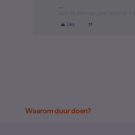
Stuur mij alleen een privé bericht als i
Like
Waarom duur doen?