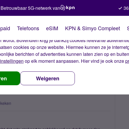
Betrouwbaar 5G-netwerk van
36
kies van Simyo
paid
Telefoons
eSIM
KPN & Simyo Compleet
okies op onze website. Met deze cookies zorgen wij ervoor dat j
 wordt. Bovendien krijg je dankzij cookies relevante advertentie
laatsen cookies op onze website. Hiermee kunnen ze je internet
oonlijke berichten of advertenties kunnen laten zien op en buite
instellingen
op elk moment aanpassen. Hier vind je ook onze
p
kosten buiten bundel
ren
Weigeren
ekeken