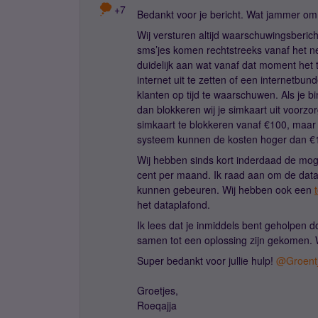
+7
Bedankt voor je bericht. Wat jammer om 
Wij versturen altijd waarschuwingsberic
sms’jes komen rechtstreeks vanaf het net
duidelijk aan wat vanaf dat moment het t
internet uit te zetten of een internetbu
klanten op tijd te waarschuwen. Als je b
dan blokkeren wij je simkaart uit voorzo
simkaart te blokkeren vanaf €100, maar 
systeem kunnen de kosten hoger dan €10
Wij hebben sinds kort inderdaad de mo
cent per maand. Ik raad aan om de data
kunnen gebeuren. Wij hebben ook een
het dataplafond.
Ik lees dat je inmiddels bent geholpen d
samen tot een oplossing zijn gekomen. W
Super bedankt voor jullie hulp!
@Groent
Groetjes,
Roeqajja