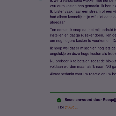
Ik werd vanochtend wakker met het beric
250 euro kosten heb gemaakt. Ik ben hie
Ik luister vaak naar een stream of een v
had alleen kennelijk mijn wifi niet aans
afgegaan.
Ten eerste, ik snap dat het mijn schuld i
instellen en dat ga ik zeker doen. Ten de
om nog hogere kosten te voorkomen. D
Ik hoop wel dat er misschien nog iets 
ongelukje en deze hoge kosten als trouwe 
Nu probeer ik te betalen zodat de blo
voldaan worden maar als ik naar ING ga 
Alvast bedankt voor uw reactie en uw be
Beste antwoord door
Roeqaj
Hoi
@AvdL
,