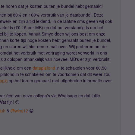
te horen dat je kosten buiten je bundel hebt gemaakt!
hten bij 80% en 100% verbruik van je databundel. Deze
werk en zijn altijd leidend. In de laatste sms geven wij ook
arief is (€0.15 per MB) en dat het verstandig is om het
ndel bij te kopen. Vanuit Simyo doen wij ons best om onze
innen korte tijd hoge kosten hebt gemaakt buiten je bundel,
rg en sturen wij hier een e-mail over. Wij proberen om de
omdat het verbruik met vertraging wordt verwerkt in ons
0 oplopen afhankelijk van hoeveel MB's er zijn verbruikt.
gelijkheid om een
dataplafond
in te schakelen voor €0,50
plafond in te schakelen om te voorkomen dat dit weer zou
topic
op het forum gemaakt met uitgebreide informatie over
oor één van onze collega's via Whatsapp en dat jullie
at fijn! 🙂
juh
&
@wimj12
😀