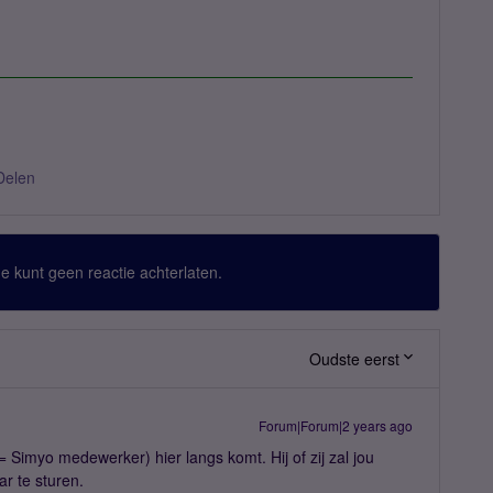
Delen
 Je kunt geen reactie achterlaten.
Oudste eerst
Forum|Forum|2 years ago
 Simyo medewerker) hier langs komt. Hij of zij zal jou
r te sturen.