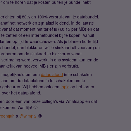
r om te horen dat je kosten buiten je bundel hebt
berichten bij 80% en 100% verbruik van je databundel.
af het netwerk en zijn altijd leidend. In de laatste
t vanaf dat moment het tarief is (€0.15 per MB) en dat
t te zetten of een internetbundel bij te kopen. Vanuit
nten op tijd te waarschuwen. Als je binnen korte tijd
 bundel, dan blokkeren wij je simkaart uit voorzorg en
j proberen om de simkaart te blokkeren vanaf
 vertraging wordt verwerkt in ons systeem kunnen de
nkelijk van hoeveel MB's er zijn verbruikt.
e mogelijkheid om een
dataplafond
in te schakelen
d aan om de dataplafond in te schakelen om te
n gebeuren. Wij hebben ook een
topic
op het forum
 over het dataplafond.
lpen door één van onze collega's via Whatsapp en dat
gekomen. Wat fijn! 🙂
oentjuh
&
@wimj12
😀