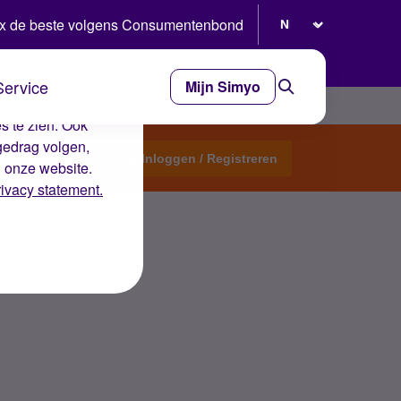
Selecteer taal
x de beste volgens Consumentenbond
Service
Mijn Simyo
e ervaring op de
s te zien. Ook
gedrag volgen,
Start een topic
Inloggen / Registreren
n onze website.
rivacy statement.