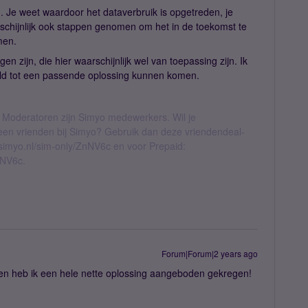
n. Je weet waardoor het dataverbruik is opgetreden, je
rschijnlijk ook stappen genomen om het in de toekomst te
men.
en zijn, die hier waarschijnlijk wel van toepassing zijn. Ik
feld tot een passende oplossing kunnen komen.
 Moderatoren zijn Simyo medewerkers. Wil je
geen vrienden bij Simyo? Gebruik dan deze vriendendeal-
l.simyo.nl/sim-only/ZnNV6c en voor Prepaid:
nNV6c.
Forum|Forum|2 years ago
 en heb ik een hele nette oplossing aangeboden gekregen!