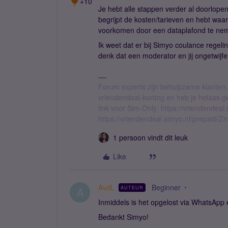
+10
Je hebt alle stappen verder al doorlope
begrijpt de kosten/tarieven en hebt waa
voorkomen door een dataplafond te ne
Ik weet dat er bij Simyo coulance regeling
denk dat een moderator en jij ongetwij
Forum experts zijn behulpzame klanten.
vriendendeal-korting en heb je helaas 
link voor Sim-Only: https://vriendendea
https://vriendendeal.simyo.nl/prepaid/Z
1 persoon vindt dit leuk
Like
AvdL
Beginner
AUTEUR
A
Inmiddels is het opgelost via WhatsApp
Bedankt Simyo!