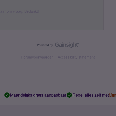
k daar om vraag. Bedankt!
Forumvoorwaarden
Accessibility statement
Maandelijks gratis aanpasbaar
Regel alles zelf met
Mij