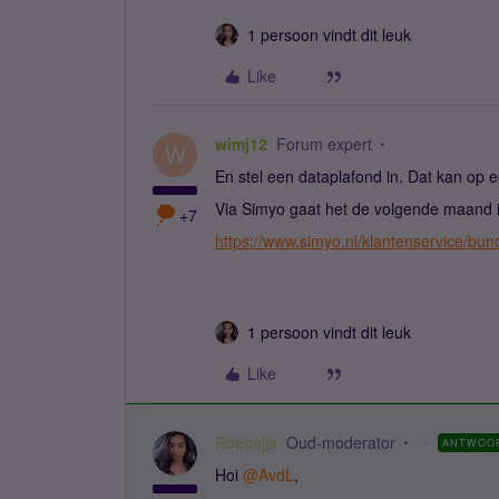
1 persoon vindt dit leuk
Like
wimj12
Forum expert
W
En stel een dataplafond in. Dat kan op e
Via Simyo gaat het de volgende maand in,
+7
https://www.simyo.nl/klantenservice/bun
1 persoon vindt dit leuk
Like
Roeqajja
Oud-moderator
ANTWOO
Hoi
@AvdL
,