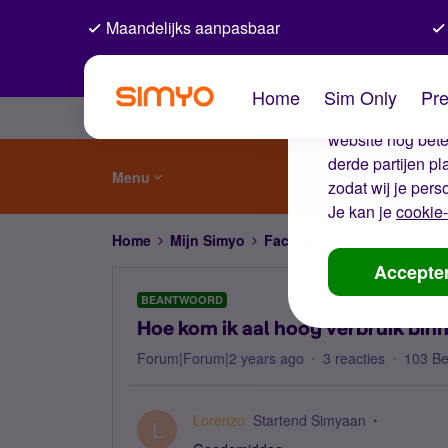
Maandelijks aanpasbaar
De coo
Home
Sim Only
Pre
Wij gebruiken co
website nog beter
derde partijen p
Menu
zodat wij je pers
Je kan je
cookie-
Home
Mijn Simyo
Factuur en betalen
Hoe k
Accepte
BEANTWOORD
Hoe kom ik aal hoog verbruik bin
Forum|Forum|2 years ago
3 reacties
103 B
Lorenzo
Startend Simyaan
L