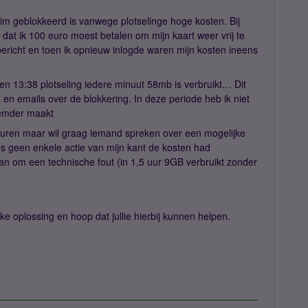
sim geblokkeerd is vanwege plotselinge hoge kosten. Bij
 dat ik 100 euro moest betalen om mijn kaart weer vrij te
 bericht en toen ik opnieuw inlogde waren mijn kosten ineens
2 en 13:38 plotseling iedere minuut 58mb is verbruikt… Dit
s en emails over de blokkering. In deze periode heb ik niet
eemder maakt
beuren maar wil graag iemand spreken over een mogelijke
ns geen enkele actie van mijn kant de kosten had
aan om een technische fout (in 1,5 uur 9GB verbruikt zonder
ke oplossing en hoop dat jullie hierbij kunnen helpen.