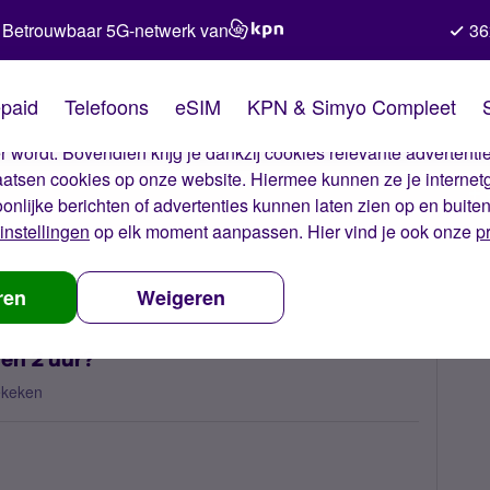
Betrouwbaar 5G-netwerk van
36
kies van Simyo
paid
Telefoons
eSIM
KPN & Simyo Compleet
okies op onze website. Met deze cookies zorgen wij ervoor dat j
 wordt. Bovendien krijg je dankzij cookies relevante advertentie
laatsen cookies op onze website. Hiermee kunnen ze je internet
oonlijke berichten of advertenties kunnen laten zien op en buite
instellingen
op elk moment aanpassen. Hier vind je ook onze
p
om ik aal hoog verbruik binnen 2 uur?
ren
Weigeren
nen 2 uur?
ekeken