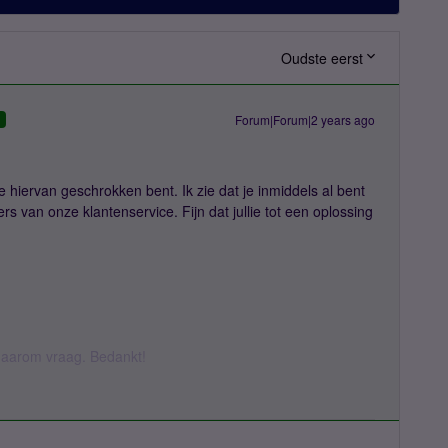
Oudste eerst
Forum|Forum|2 years ago
D
 je hiervan geschrokken bent. Ik zie dat je inmiddels al bent
van onze klantenservice. Fijn dat jullie tot een oplossing
k daarom vraag. Bedankt!