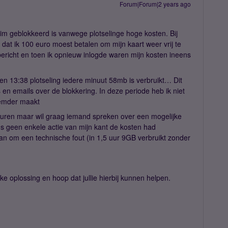
Forum|Forum|2 years ago
sim geblokkeerd is vanwege plotselinge hoge kosten. Bij
 dat ik 100 euro moest betalen om mijn kaart weer vrij te
 bericht en toen ik opnieuw inlogde waren mijn kosten ineens
2 en 13:38 plotseling iedere minuut 58mb is verbruikt… Dit
s en emails over de blokkering. In deze periode heb ik niet
eemder maakt
beuren maar wil graag iemand spreken over een mogelijke
ns geen enkele actie van mijn kant de kosten had
aan om een technische fout (in 1,5 uur 9GB verbruikt zonder
ke oplossing en hoop dat jullie hierbij kunnen helpen.