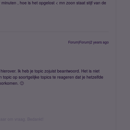
inuten , hoe is het opgelost < mn zoon staat stijf van de
Forum|Forum|2 years ago
erover. Ik heb je topic zojuist beantwoord. Het is niet
topic op soortgelijke topics te reageren dat je hetzelfde
voorkomen. 🙂
k daar om vraag. Bedankt!