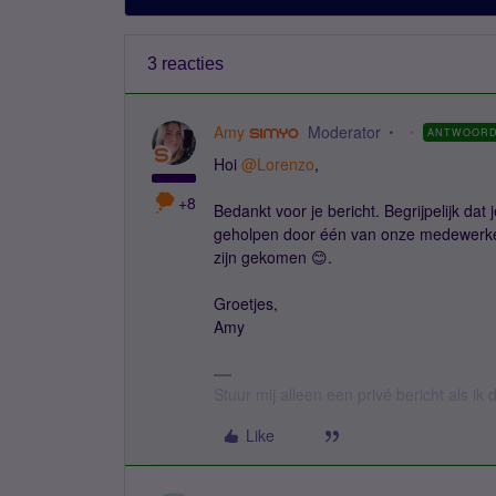
3 reacties
Amy
Moderator
ANTWOOR
Hoi
@Lorenzo
,
+8
Bedankt voor je bericht. Begrijpelijk dat
geholpen door één van onze medewerkers 
zijn gekomen 😊.
Groetjes,
Amy
Stuur mij alleen een privé bericht als i
Like