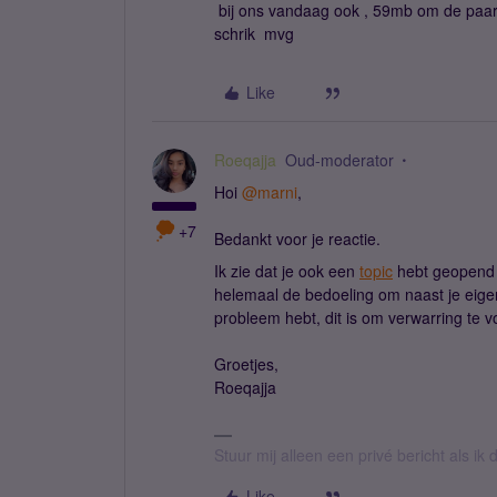
bij ons vandaag ook , 59mb om de paar m
schrik mvg
Like
Roeqajja
Oud-moderator
Hoi
@marni
,
+7
Bedankt voor je reactie.
Ik zie dat je ook een
topic
hebt geopend hi
helemaal de bedoeling om naast je eigen 
probleem hebt, dit is om verwarring te 
Groetjes,
Roeqajja
Stuur mij alleen een privé bericht als i
Like