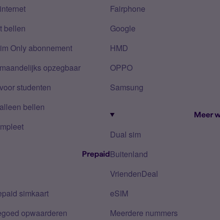
internet
Fairphone
 bellen
Google
Sim Only abonnement
HMD
 maandelijks opzegbaar
OPPO
voor studenten
Samsung
alleen bellen
Meer w
mpleet
Dual sim
Buitenland
Prepaid
VriendenDeal
epaid simkaart
eSIM
tegoed opwaarderen
Meerdere nummers