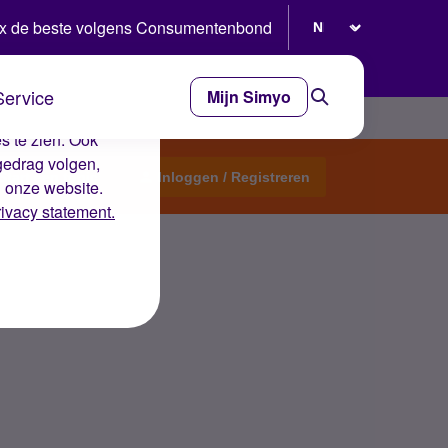
Selecteer taal
x de beste volgens Consumentenbond
Service
Mijn Simyo
e ervaring op de
s te zien. Ook
gedrag volgen,
Start een topic
Inloggen / Registreren
n onze website.
rivacy statement.