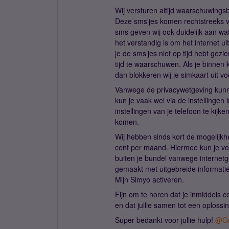
Wij versturen altijd waarschuwings
Deze sms’jes komen rechtstreeks van
sms geven wij ook duidelijk aan wa
het verstandig is om het internet ui
je de sms’jes niet op tijd hebt gez
tijd te waarschuwen. Als je binnen 
dan blokkeren wij je simkaart uit v
Vanwege de privacywetgeving kunnen
kun je vaak wel via de instellingen 
instellingen van je telefoon te kij
komen.
Wij hebben sinds kort de mogelijk
cent per maand. Hiermee kun je v
buiten je bundel vanwege internet
gemaakt met uitgebreide informatie
Mijn Simyo activeren.
Fijn om te horen dat je inmiddels 
en dat jullie samen tot een oploss
Super bedankt voor jullie hulp! ​
@Gr