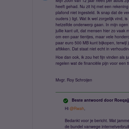
Mijn zoon van 12 jaar heeft per abuis zi
heeft gehad. Nu zit hij met een rekening
plafond niet ingesteld. Ik snap dat de ver
ouders ) ligt. Wat ik wel zorgelijk vind, 
hetzelfde onderwerp gaan. In mijn ogen 
jullie kant uit, dat mensen hier zo vaa
om een paar tientjes, maar vele honderd
paar euro 500 MB kunt bijkopen, terwijl
aftikken. Dat staat niet echt in verhou
Hoe dan ook, ik zou het fijn vinden als j
regelen wat de financiële pijn voor een t
Mvgr. Roy Schroijen
Beste antwoord door
Roeqaj
Hi ​
@Rwah
,
Bedankt voor je bericht. Wat jamme
de bundel vanwege internetverbrui