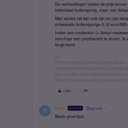
De verhoudingen tussen de prijs binnen 
inderdaad buitensporig, maar met datapl
Mijn advies zal dan ook zijn om dat data
onbewuste buitensporige 0,15 euro/MB 
Indien een moderator (= Simyo medewerke
hem/haar een privébericht te sturen. I
langs komt.
Forum experts zijn behulpzame klanten.
vriendendeal-korting en heb je helaas 
link voor Sim-Only: https://vriendendea
https://vriendendeal.simyo.nl/prepaid/Z
Like
Rwah
Beginner
AUTEUR
R
Beste groentjuh,