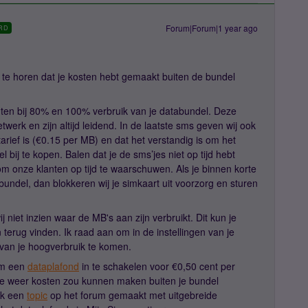
Forum|Forum|1 year ago
RD
 te horen dat je kosten hebt gemaakt buiten de bundel
hten bij 80% en 100% verbruik van je databundel. Deze
werk en zijn altijd leidend. In de laatste sms geven wij ook
arief is (€0.15 per MB) en dat het verstandig is om het
el bij te kopen. Balen dat je de sms’jes niet op tijd hebt
om onze klanten op tijd te waarschuwen. Als je binnen korte
bundel, dan blokkeren wij je simkaart uit voorzorg en sturen
iet inzien waar de MB's aan zijn verbruikt. Dit kun je
on terug vinden. Ik raad aan om in de instellingen van je
 van je hoogverbruik te komen.
om een
dataplafond
in te schakelen voor €0,50 cent per
e weer kosten zou kunnen maken buiten je bundel
ok een
topic
op het forum gemaakt met uitgebreide