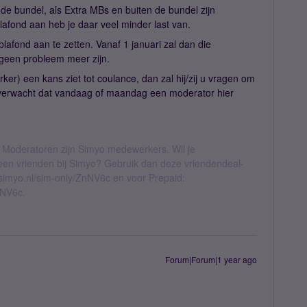
de bundel, als Extra MBs en buiten de bundel zijn
afond aan heb je daar veel minder last van.
plafond aan te zetten. Vanaf 1 januari zal dan die
geen probleem meer zijn.
r) een kans ziet tot coulance, dan zal hij/zij u vragen om
k verwacht dat vandaag of maandag een moderator hier
 Moderatoren zijn Simyo medewerkers. Wil je
geen vrienden bij Simyo? Gebruik dan deze vriendendeal-
l.simyo.nl/sim-only/ZnNV6c en voor Prepaid:
nNV6c.
Forum|Forum|1 year ago