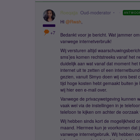
Roeqajja
Oud-moderator
ANTWOO
Hi ​
@Rwah
,
+7
Bedankt voor je bericht. Wat jammer om
vanwege internetverbruik!
Wij versturen altijd waarschuwingsberic
sms’jes komen rechtstreeks vanaf het net
duidelijk aan wat vanaf dat moment het t
internet uit te zetten of een internetbund
gezien, vanuit Simyo doen wij ons best 
tijd hoge kosten hebt gemaakt buiten je 
wij hier een e-mail over.
Vanwege de privacywetgeving kunnen wij n
vaak wel via de instellingen in je telefo
telefoon te kijken om achter de oorzaak
Wij hebben sinds kort de mogelijkheid 
maand. Hiermee kun je voorkomen dat j
vanwege internetgebruik. Wij hebben o