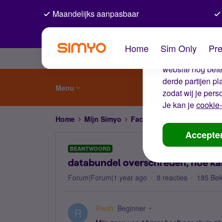
Maandelijks aanpasbaar
De coo
Home
Sim Only
Pre
Wij gebruiken co
website nog beter
derde partijen p
Menu
zodat wij je pers
Je kan je
cookie-
Home
Mijn Simyo
Factuur en betalen
datab
Accepte
BEANTWOORD
databundel overschreden, hoe ka
Forum|Forum|1 year ago
8 reacties
185 Be
Rwah
Beginner
R