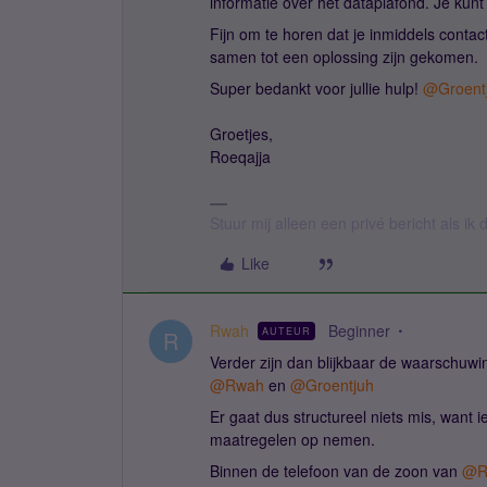
informatie over het dataplafond. Je kunt
Fijn om te horen dat je inmiddels contac
samen tot een oplossing zijn gekomen.
Super bedankt voor jullie hulp! ​
@Groent
Groetjes,
Roeqajja
Stuur mij alleen een privé bericht als i
Like
Rwah
Beginner
AUTEUR
R
Verder zijn dan blijkbaar de waarschuw
@Rwah
en ​
@Groentjuh
Er gaat dus structureel niets mis, want
maatregelen op nemen.
Binnen de telefoon van de zoon van ​
@R