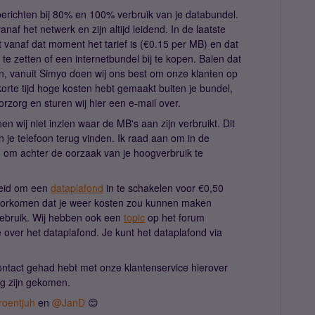
berichten bij 80% en 100% verbruik van je databundel.
af het netwerk en zijn altijd leidend. In de laatste
t vanaf dat moment het tarief is (€0.15 per MB) en dat
t te zetten of een internetbundel bij te kopen. Balen dat
ien, vanuit Simyo doen wij ons best om onze klanten op
korte tijd hoge kosten hebt gemaakt buiten je bundel,
oorzorg en sturen wij hier een e-mail over.
 wij niet inzien waar de MB's aan zijn verbruikt. Dit
in je telefoon terug vinden. Ik raad aan om in de
ken om achter de oorzaak van je hoogverbruik te
heid om een
dataplafond
in te schakelen voor €0,50
oorkomen dat je weer kosten zou kunnen maken
gebruik. Wij hebben ook een
topic
op het forum
 over het dataplafond. Je kunt het dataplafond via
contact gehad hebt met onze klantenservice hierover
ing zijn gekomen.
oentjuh
en ​
@JanD
😊