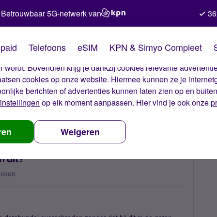
Betrouwbaar 5G-netwerk van
36
kies van Simyo
paid
Telefoons
eSIM
KPN & Simyo Compleet
okies op onze website. Met deze cookies zorgen wij ervoor dat j
 wordt. Bovendien krijg je dankzij cookies relevante advertentie
laatsen cookies op onze website. Hiermee kunnen ze je internet
oonlijke berichten of advertenties kunnen laten zien op en buite
instellingen
op elk moment aanpassen. Hier vind je ook onze
p
undel overschreden, hoe kan dit?
ren
Weigeren
n dit?
keken