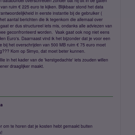
jn databundel overschreden zonder dat hij dit in de gaten
 van ruim € 225 euro te kijken. Blijkbaar stond het data
antwoordelijkheid in eerste instantie bij de gebruiker (
is het aantal berichten die ik tegenkom die allemaal over
gaat er dus structureel iets mis, ondanks alle adviezen van
k mee geconfronteerd worden. Vaak gaat ook nog niet eens
en Euro's. Daarnaast vind ik het bijzonder dat je voor een
 je bij het overschrijden van 500 MB ruim € 75 euro moet
ding??? Kom op Simyo, dat moet beter kunnen.
ullie in het kader van de 'kerstgedachte' iets zouden willen
iener draaglijker maakt.
ja
r om te horen dat je kosten hebt gemaakt buiten
k!