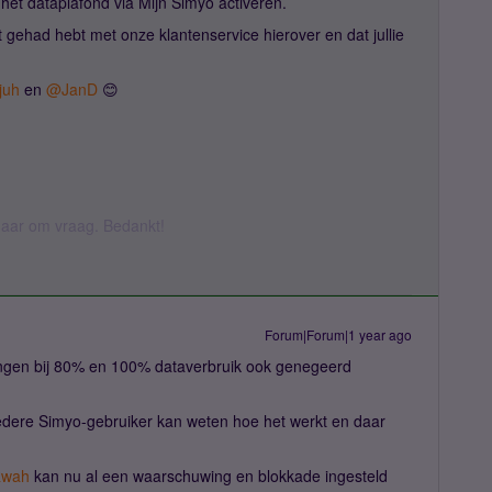
 het dataplafond via Mijn Simyo activeren.
t gehad hebt met onze klantenservice hierover en dat jullie
juh
en ​
@JanD
😊
k daar om vraag. Bedankt!
Forum|Forum|1 year ago
ingen bij 80% en 100% dataverbruik ook genegeerd ​
 iedere Simyo-gebruiker kan weten hoe het werkt en daar
wah
kan nu al een waarschuwing en blokkade ingesteld