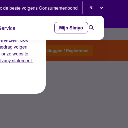
Selecteer taal
x de beste volgens Consumentenbond
Service
Mijn Simyo
e ervaring op de
s te zien. Ook
gedrag volgen,
Start een topic
Inloggen / Registreren
n onze website.
rivacy statement.