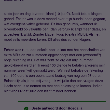
sinds jaar en dag tevreden klant (10 jaar?). Nooit iets te klagen
gehad. Echter was ik deze maand over mijn bundel heen gegaan,
wat overigens vaker gebeurd. Dit kan gebeuren, wanneer ik
bijvoorbeeld op vakantie ben (dan verbruik ik altijd meer data), en
accepteer ik altijd. Zonder klagen koop ik extra MB bij. Als het
moet zelfs meerdere keren. Dit alles dus zonder klagen.
Echter was ik nu een enkele keer te laat met het aanschaffen van
extra MB's en zat ik meteen opgescheept met een (extreem!?)
hoge rekening m.i. Het was zelfs zo erg dat mijn nummer
geblokkeerd werd en ik eerst 100 diende te betalen alvorens mijn
nummer weer 'vrij’ gemaakt werd. Wat rest behalve de rekening
van 100 euro is een openstaand bedrag van nog een 96 euro.
Belachelijk als je het mij vraagt! Ik wil jullie dan ook vragen deze
klacht serieus te nemen en met een oplossing te komen. Indien
niet vrees ik dat jullie een klant minder hebben.
Beste antwoord door
Roeqajja