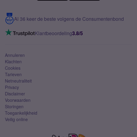
Meerdere nummers
Samsung S25 FE
Blog
5G internet
Contact
Al 36 keer de beste volgens de Consumentenbond
Mobiel internet
VoLTE 4G bellen
Klantbeoordeling
3.8/5
Mobiel abonnement
Simkaart
Annuleren
Klachten
Cookies
Tarieven
Netneutraliteit
Privacy
Disclaimer
Voorwaarden
Storingen
Toegankelijkheid
Veilig online