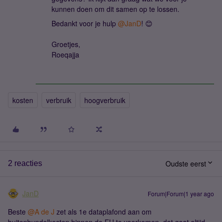
kunnen doen om dit samen op te lossen.
Bedankt voor je hulp ​
@JanD
! 😊
Groetjes,
Roeqajja
kosten
verbruik
hoogverbruik
Oudste eerst
2 reacties
JanD
Forum|Forum|1 year ago
Beste ​
@A de J
zet als 1e dataplafond aan om