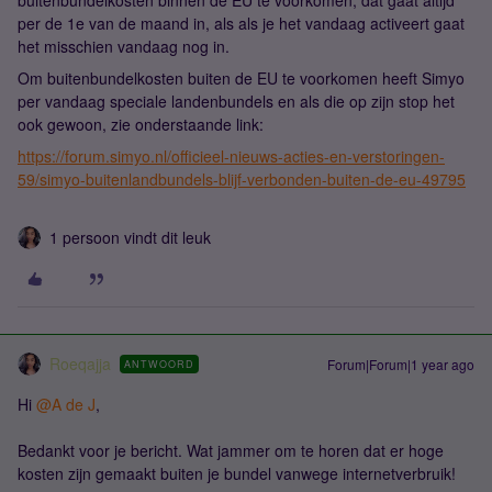
buitenbundelkosten binnen de EU te voorkomen, dat gaat altijd
per de 1e van de maand in, als als je het vandaag activeert gaat
het misschien vandaag nog in.
Om buitenbundelkosten buiten de EU te voorkomen heeft Simyo
per vandaag speciale landenbundels en als die op zijn stop het
ook gewoon, zie onderstaande link:
https://forum.simyo.nl/officieel-nieuws-acties-en-verstoringen-
59/simyo-buitenlandbundels-blijf-verbonden-buiten-de-eu-49795
1 persoon vindt dit leuk
Roeqajja
Forum|Forum|1 year ago
ANTWOORD
Hi ​
@A de J
,
Bedankt voor je bericht. Wat jammer om te horen dat er hoge
kosten zijn gemaakt buiten je bundel vanwege internetverbruik!