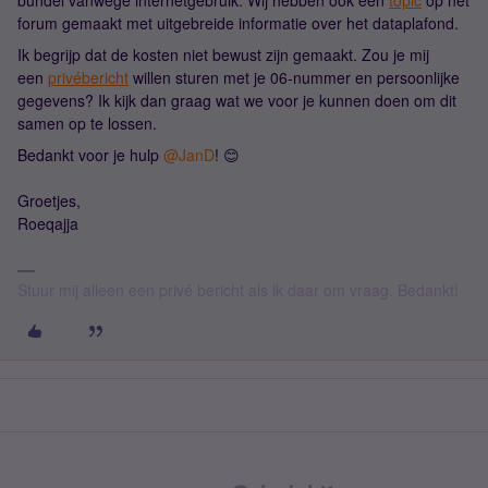
bundel vanwege internetgebruik. Wij hebben ook een
topic
op het
forum gemaakt met uitgebreide informatie over het dataplafond.
Ik begrijp dat de kosten niet bewust zijn gemaakt. Zou je mij
een
privébericht
willen sturen met je 06-nummer en persoonlijke
gegevens? Ik kijk dan graag wat we voor je kunnen doen om dit
samen op te lossen.
Bedankt voor je hulp ​
@JanD
! 😊
Groetjes,
Roeqajja
Stuur mij alleen een privé bericht als ik daar om vraag. Bedankt!