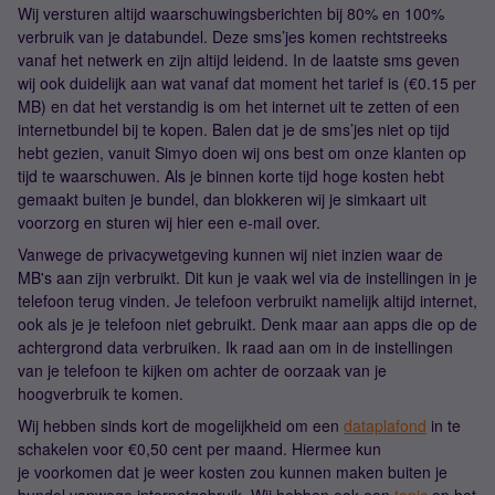
Wij versturen altijd waarschuwingsberichten bij 80% en 100%
verbruik van je databundel. Deze sms’jes komen rechtstreeks
vanaf het netwerk en zijn altijd leidend. In de laatste sms geven
wij ook duidelijk aan wat vanaf dat moment het tarief is (€0.15 per
MB) en dat het verstandig is om het internet uit te zetten of een
internetbundel bij te kopen. Balen dat je de sms’jes niet op tijd
hebt gezien, vanuit Simyo doen wij ons best om onze klanten op
tijd te waarschuwen. Als je binnen korte tijd hoge kosten hebt
gemaakt buiten je bundel, dan blokkeren wij je simkaart uit
voorzorg en sturen wij hier een e-mail over.
Vanwege de privacywetgeving kunnen wij niet inzien waar de
MB's aan zijn verbruikt. Dit kun je vaak wel via de instellingen in je
telefoon terug vinden. Je telefoon verbruikt namelijk altijd internet,
ook als je je telefoon niet gebruikt. Denk maar aan apps die op de
achtergrond data verbruiken. Ik raad aan om in de instellingen
van je telefoon te kijken om achter de oorzaak van je
hoogverbruik te komen.
Wij hebben sinds kort de mogelijkheid om een
dataplafond
in te
schakelen voor €0,50 cent per maand. Hiermee kun
je voorkomen dat je weer kosten zou kunnen maken buiten je