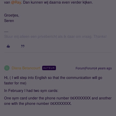
van
@Ray
. Dan kunnen wij daarna even verder kijken.
Groetjes,
Seren​​​​​​
Stuur mij alleen een privébericht als ik daar om vraag. Thanks!
Diana Betancourt
Forum|Forum|4 years ago
AUTEUR
D
Hi, ( I will step into English so that the communication will go
faster for me)
In February I had two sym cards:
One sym card under the phone number 06XXXXXXX and another
one with the phone number 06XXXXXXX.