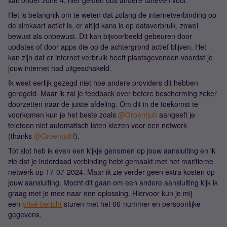
valt onder zone 4, hier gelden dus andere tarieven voor.
Het is belangrijk om te weten dat zolang de internetverbinding op
de simkaart actief is, er altijd kans is op dataverbruik, zowel
bewust als onbewust. Dit kan bijvoorbeeld gebeuren door
updates of door apps die op de achtergrond actief blijven. Het
kan zijn dat er internet verbruik heeft plaatsgevonden voordat je
jouw internet had uitgeschakeld.
Ik weet eerlijk gezegd niet hoe andere providers dit hebben
geregeld. Maar ik zal je feedback over betere bescherming zeker
doorzetten naar de juiste afdeling. Om dit in de toekomst te
voorkomen kun je het beste zoals
@Groentjuh
aangeeft je
telefoon niet automatisch laten kiezen voor een netwerk
(thanks
@Groentjuh
!).
Tot slot heb ik even een kijkje genomen op jouw aansluiting en ik
zie dat je inderdaad verbinding hebt gemaakt met het maritieme
netwerk op 17-07-2024. Maar ik zie verder geen extra kosten op
jouw aansluiting. Mocht dit gaan om een andere aansluiting kijk ik
graag met je mee naar een oplossing. Hiervoor kun je mij
een
privé bericht
sturen met het 06-nummer en persoonlijke
gegevens.