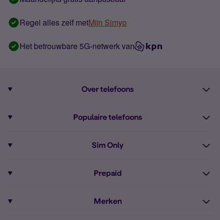
Regel alles zelf met
Mijn Simyo
Het betrouwbare 5G-netwerk van
Over telefoons
Abonnement met telefoon
Populaire telefoons
Informatie over telefoons
Pixel 10
Sim Only
Alle telefoons
Pixel 9a
Sim Only
Prepaid
iPhone 16
Sim Only internet
Prepaid
iPhone 16e
Merken
Onbeperkt bellen
Bestel Prepaid simkaart
iPhone 15