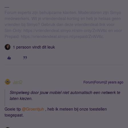
Forum experts zijn behulpzame klanten. Moderatoren zijn Simyo
medewerkers. Wil je vriendendeal-korting en heb je helaas geen
vrienden bij Simyo? Gebruik dan deze vriendendeal-link voor
Sim-Only: https://vriendendeal.simyo.nl/sim-only/ZnNV6c en voor
Prepaid: https://vriendendeal.simyo.nl/prepaid/ZnNV6c.
1 persoon vindt dit leuk
JanD
Forum|Forum|2 years ago
Simpelweg door jouw mobiel niet automatisch een netwerk te
laten kiezen.
Goeie tip
@Groentjuh
, heb ik meteen bij onze toestellen
toegepast.