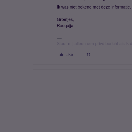
Ik was niet bekend met deze informatie. 
Groetjes,
Roeqajja
Stuur mij alleen een privé bericht als i
Like