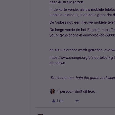
naar Australië reizen.
In de korte versie: als uw mobiele telefo
mobiele telefoon), is de kans groot dat d
De 'oplossing': een nieuwe mobiele telef
De lange versie (in het Engels): http
your-4g-5g-phone-is-now-blocked-590
en als u hierdoor wordt getroffen, over
https://www.change.org/p/stop-telco-4g-5
shutdown
“Don’t hate me, hate the game and welc
1 persoon vindt dit leuk
Like