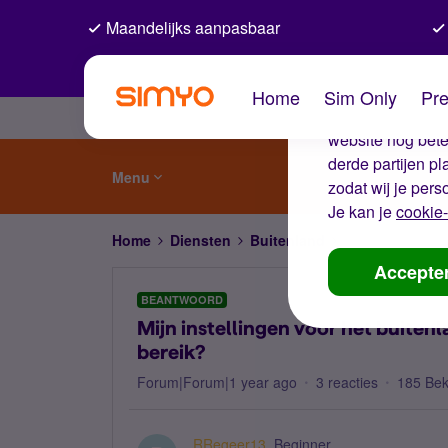
Maandelijks aanpasbaar
De coo
Home
Sim Only
Pre
Wij gebruiken co
website nog beter
derde partijen p
Menu
zodat wij je pers
Je kan je
cookie-
Home
Diensten
Buitenland
Mijn instellinge
Accepte
BEANTWOORD
Mijn instellingen voor het buiten
bereik?
Forum|Forum|1 year ago
3 reacties
185 Be
RRegeer13
Beginner