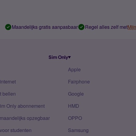
Maandelijks gratis aanpasbaar
Regel alles zelf met
Mij
Sim Only
Apple
internet
Fairphone
 bellen
Google
Sim Only abonnement
HMD
 maandelijks opzegbaar
OPPO
voor studenten
Samsung