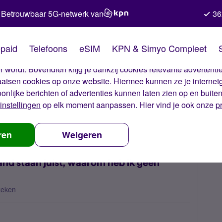
Betrouwbaar 5G-netwerk van
36
kies van Simyo
paid
Telefoons
eSIM
KPN & Simyo Compleet
okies op onze website. Met deze cookies zorgen wij ervoor dat j
 wordt. Bovendien krijg je dankzij cookies relevante advertentie
laatsen cookies op onze website. Hiermee kunnen ze je internet
oonlijke berichten of advertenties kunnen laten zien op en buite
instellingen
op elk moment aanpassen. Hier vind je ook onze
p
n voor het buitenland staan juist, waarom heb ik geen bereik?
ren
Weigeren
land staan juist, waarom heb ik geen
keken