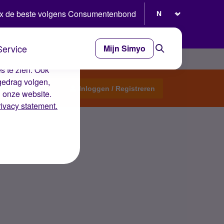
Selecteer taal
x de beste volgens Consumentenbond
Service
Mijn Simyo
e ervaring op de
s te zien. Ook
gedrag volgen,
Start een topic
Inloggen / Registreren
n onze website.
rivacy statement.