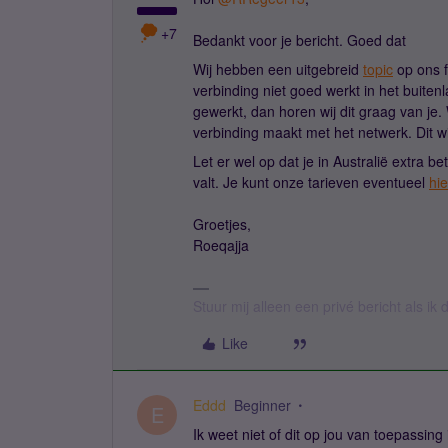
+7
Bedankt voor je bericht. Goed dat
Wij hebben een uitgebreid
topic
op ons f
verbinding niet goed werkt in het buitenl
gewerkt, dan horen wij dit graag van je
verbinding maakt met het netwerk. Dit wi
Let er wel op dat je in Australië extra b
valt. Je kunt onze tarieven eventueel
hie
Groetjes,
Roeqajja
Stuur mij alleen een privé bericht als i
Like
Eddd
Beginner
E
Ik weet niet of dit op jou van toepassin