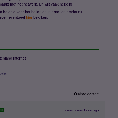
aakt met het netwerk. Dit wilt vaak helpen!
tra betaald voor het bellen en internetten omdat dit
rieven eventueel
hier
bekijken.
tenland internet
Delen
Oudste eerst
Forum|Forum|1 year ago
RD