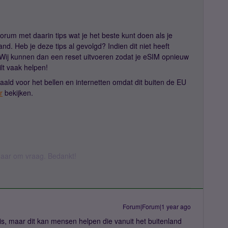
orum met daarin tips wat je het beste kunt doen als je
and. Heb je deze tips al gevolgd? Indien dit niet heeft
. Wij kunnen dan een reset uitvoeren zodat je eSIM opnieuw
lt vaak helpen!
etaald voor het bellen en internetten omdat dit buiten de EU
r
bekijken.
k daar om vraag. Bedankt!
Forum|Forum|1 year ago
g is, maar dit kan mensen helpen die vanuit het buitenland