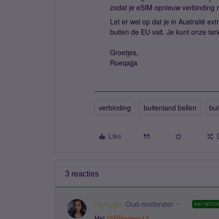
zodat je eSIM opnieuw verbinding m
Let er wel op dat je in Australië ex
buiten de EU valt. Je kunt onze ta
Groetjes,
Roeqajja
verbinding
buitenland bellen
bui
Like
3 reacties
Roeqajja
Oud-moderator
ANTWOO
Hoi
@RRegeer13
,