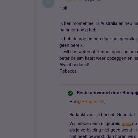
R
Hoi!
Ik ben momenteel in Australia en heb h
nummer nodig heb.
Ik heb de app en heb daar het gebruik v
geen bereik.
Ik wil dus weten of ik moet opbellen om d
beter de sim kaart weer opzeggen en ie
Alvast bedankt!
Rebecca
Beste antwoord door
Roeqaj
Hoi
@RRegeer13
,
Bedankt voor je bericht. Goed dat
Wij hebben een uitgebreid
topic
op 
als je verbinding niet goed werkt in
niet heeft gewerkt, dan horen wij d