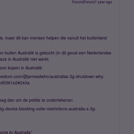
Forum|Forum|1 year ago
g is, maar dit kan mensen helpen die vanuit het buitenland
on buiten Australië is gekocht (in dit geval een Nederlandse
eze in Australië niet werkt.
oon kopen in Australië.
s://medium.com/@jamesdwho/australias-3g-shutdown-why-
0cd5361e2#243a
weeg dan om de petitie te ondertekenen
g-device-blocking-volte-restrictions-australia-s-3g-
ome to Australia”