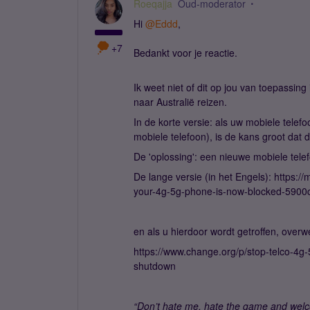
Roeqajja
Oud-moderator
Hi ​
@Eddd
,
+7
Bedankt voor je reactie.
Ik weet niet of dit op jou van toepassin
naar Australië reizen.
In de korte versie: als uw mobiele telefo
mobiele telefoon), is de kans groot dat d
De 'oplossing': een nieuwe mobiele telef
De lange versie (in het Engels): http
your-4g-5g-phone-is-now-blocked-590
en als u hierdoor wordt getroffen, over
https://www.change.org/p/stop-telco-4g-5
shutdown
“Don’t hate me, hate the game and welc