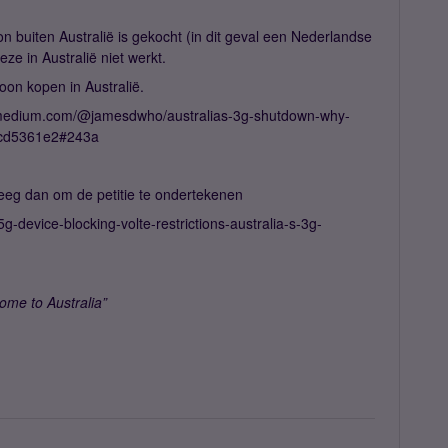
on buiten Australië is gekocht (in dit geval een Nederlandse
eze in Australië niet werkt.
oon kopen in Australië.
s://medium.com/@jamesdwho/australias-3g-shutdown-why-
0cd5361e2#243a
weeg dan om de petitie te ondertekenen
g-device-blocking-volte-restrictions-australia-s-3g-
ome to Australia”