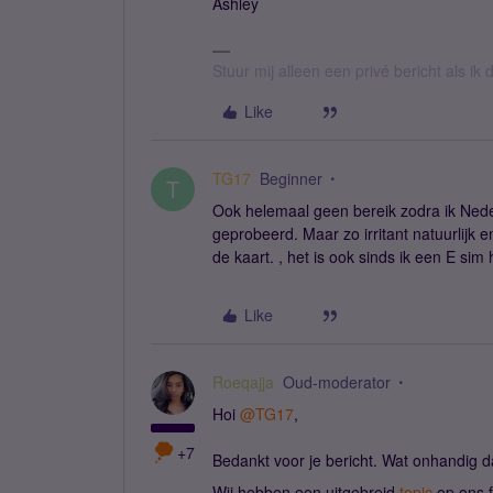
Ashley
Stuur mij alleen een privé bericht als i
Like
TG17
Beginner
T
Ook helemaal geen bereik zodra ik Nede
geprobeerd. Maar zo irritant natuurlijk
de kaart. , het is ook sinds ik een E si
Like
Roeqajja
Oud-moderator
Hoi ​
@TG17
,
+7
Bedankt voor je bericht. Wat onhandig da
Wij hebben een uitgebreid
topic
op ons f