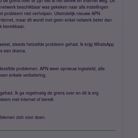
 de grens over te zijn viel al het bereik en internet weg. Dit
i netwerk beschikbaar was gekeken naar alls instellingen
het probleem niet verholpen. Uiteindelijk nieuwe APN
ternet, maar dit wordt met geen enkel netwerk beter dan
ak bereikbaar.
weest, steeds hetzelfde probleem gehad. Ik krijg WhatsApp
 is een drama.
dezelfde problemen. APN weer opnieuw ingesteld, alle
een enkele verbetering.
n gehad.
Ik ga regelmatig de grens over en dit is erg
leem met internet of bereik
roblemen zich voor doen.