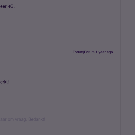
 weer 4G.
Forum|Forum|1 year ago
erkt!
k daar om vraag. Bedankt!