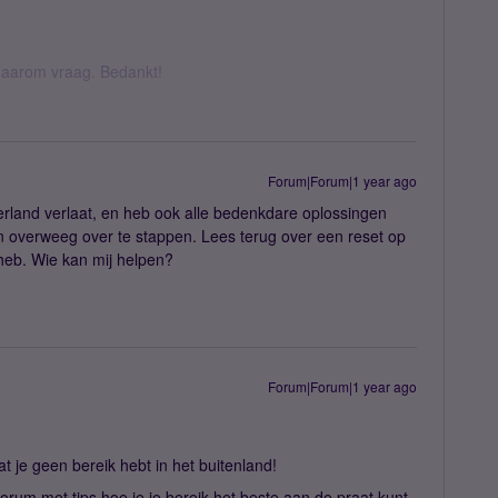
k daarom vraag. Bedankt!
Forum|Forum|1 year ago
rland verlaat, en heb ook alle bedenkdare oplossingen
 en overweeg over te stappen. Lees terug over een reset op
m heb. Wie kan mij helpen?
Forum|Forum|1 year ago
t je geen bereik hebt in het buitenland!
orum met tips hoe je je bereik het beste aan de praat kunt