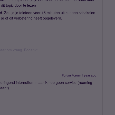
 dit topic door te lezen
rd. Zou je je telefoon voor 15 minuten uit kunnen schakelen
 je of dit verbetering heeft opgeleverd.
k daar om vraag. Bedankt!
Forum|Forum|1 year ago
t dringend internetten, maar ik heb geen service (roaming
"aan")