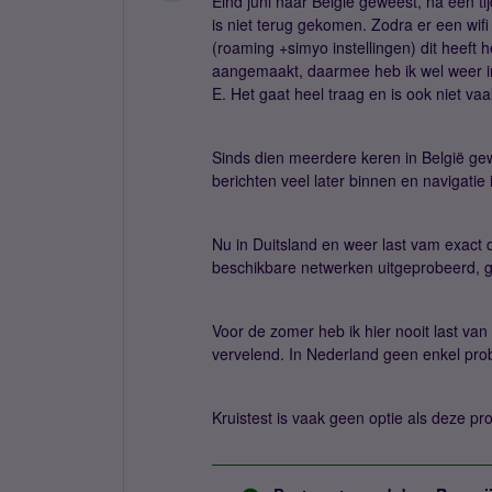
Eind juni naar België geweest, na een tijd
is niet terug gekomen. Zodra er een wif
(roaming +simyo instellingen) dit heeft 
aangemaakt, daarmee heb ik wel weer in
E. Het gaat heel traag en is ook niet va
Sinds dien meerdere keren in België ge
berichten veel later binnen en navigatie
Nu in Duitsland en weer last vam exact 
beschikbare netwerken uitgeprobeerd, g
Voor de zomer heb ik hier nooit last va
vervelend. In Nederland geen enkel prob
Kruistest is vaak geen optie als deze p