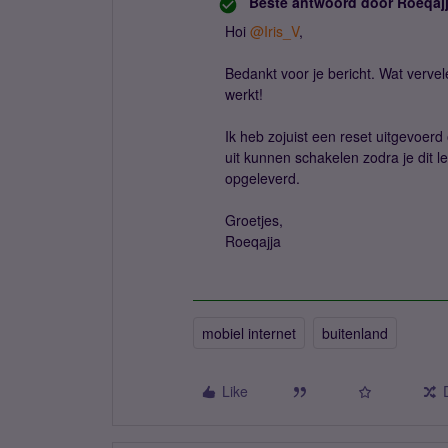
Beste antwoord door
Roeqaj
Hoi
@Iris_V
,
Bedankt voor je bericht. Wat vervele
werkt!
Ik heb zojuist een reset uitgevoerd 
uit kunnen schakelen zodra je dit le
opgeleverd.
Groetjes,
Roeqajja
mobiel internet
buitenland
Like