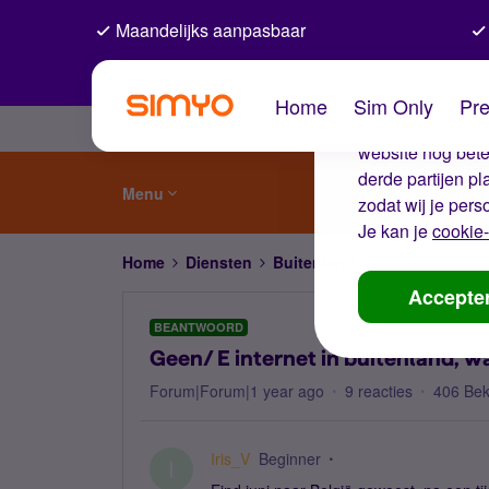
Maandelijks aanpasbaar
De coo
Home
Sim Only
Pre
Wij gebruiken co
website nog beter
derde partijen p
Menu
zodat wij je pers
Je kan je
cookie-
Home
Diensten
Buitenland
Geen/ E internet
Accepte
BEANTWOORD
Geen/ E internet in buitenland, w
Forum|Forum|1 year ago
9 reacties
406 Be
Iris_V
Beginner
I