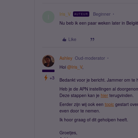
Iris_V
Beginner
AUTEUR
I
Nu beb ik een paar weken later in België,
Like
Ashley
Oud-moderator
Hoi
@Iris_V
,
+3
Bedankt voor je bericht. Jammer om te h
Heb je de APN instellingen al doorgen
Deze stappen kan je
hier
terugvinden.
Eerder zijn wij ook een
topic
gestart over
even door te nemen.
Ik hoor graag of dit geholpen heeft.
Groetjes,