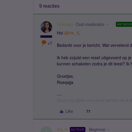
9 reacties
Roeqajja
Oud-moderator
ANTWOO
Hoi
@Iris_V
,
+7
Bedankt voor je bericht. Wat vervelend da
Ik heb zojuist een reset uitgevoerd op je
kunnen schakelen zodra je dit leest? Ik 
Groetjes,
Roeqajja
Stuur mij alleen een privé bericht als i
Like
Iris_V
Beginner
AUTEUR