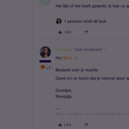
I
Het lijkt of het heeft gewerkt, ik heb nu
1 persoon vindt dit leuk
Like
Roeqajja
Oud-moderator
Hoi
@Iris_V
,
+7
Bedankt voor je reactie.
Goed om te horen dat je internet weer w
Groetjes,
Roeqajja
Stuur mij alleen een privé bericht als i
Like