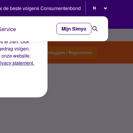
Selecteer taal
x de beste volgens Consumentenbond
Service
Mijn Simyo
e ervaring op de
s te zien. Ook
gedrag volgen,
Start een topic
Inloggen / Registreren
n onze website.
rivacy statement.