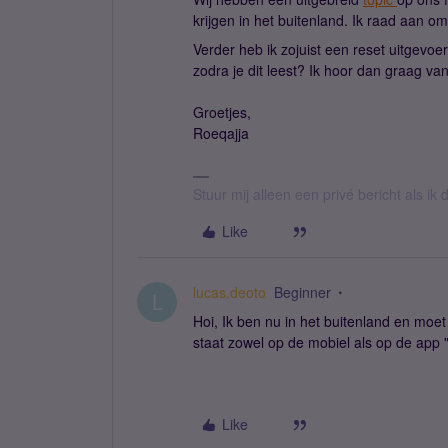
krijgen in het buitenland. Ik raad aan om
Verder heb ik zojuist een reset uitgevoe
zodra je dit leest? Ik hoor dan graag van
Groetjes,
Roeqajja
Stuur mij alleen een privé bericht als i
Like
lucas.deoto
Beginner
L
Hoi, Ik ben nu in het buitenland en moe
staat zowel op de mobiel als op de app 
Like