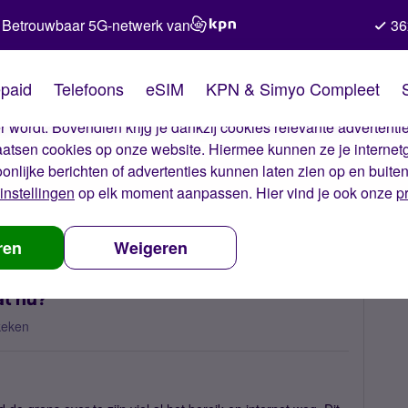
Betrouwbaar 5G-netwerk van
36
kies van Simyo
paid
Telefoons
eSIM
KPN & Simyo Compleet
okies op onze website. Met deze cookies zorgen wij ervoor dat j
 wordt. Bovendien krijg je dankzij cookies relevante advertentie
laatsen cookies op onze website. Hiermee kunnen ze je internet
oonlijke berichten of advertenties kunnen laten zien op en buite
instellingen
op elk moment aanpassen. Hier vind je ook onze
p
 in buitenland, wat nu?
ren
Weigeren
at nu?
keken