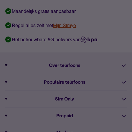
Maandelijks gratis aanpasbaar
Regel alles zelf met
Mijn Simyo
Het betrouwbare 5G-netwerk van
Over telefoons
Abonnement met telefoon
Populaire telefoons
Informatie over telefoons
Pixel 10
Sim Only
Alle telefoons
Pixel 9a
Sim Only
Prepaid
iPhone 16
Sim Only internet
Prepaid
iPhone 16e