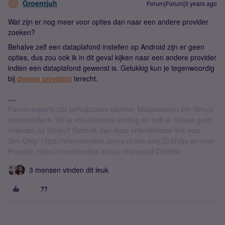
Groentjuh
Forum|Forum|3 years ago
G
Wat zijn er nog meer voor opties dan naar een andere provider
zoeken?
Behalve zelf een dataplafond instellen op Android zijn er geen
opties, dus zou ook ik in dit geval kijken naar een andere provider
indien een dataplafond gewenst is. Gelukkig kun je tegenwoordig
bij
diverse providers
terecht.
Forum experts zijn behulpzame klanten. Moderatoren zijn Simyo
medewerkers. Wil je vriendendeal-korting en heb je helaas geen
vrienden bij Simyo? Gebruik dan deze vriendendeal-link voor
Sim-Only: https://vriendendeal.simyo.nl/sim-only/ZnNV6c en voor
Prepaid: https://vriendendeal.simyo.nl/prepaid/ZnNV6c.
3 mensen vinden dit leuk