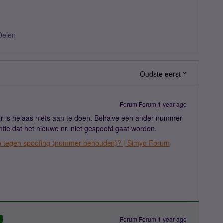
Delen
Oudste eerst
Forum|Forum|1 year ago
r is helaas niets aan te doen. Behalve een ander nummer
ie dat het nieuwe nr. niet gespoofd gaat worden.
en tegen spoofing (nummer behouden)? | Simyo Forum
Forum|Forum|1 year ago
D