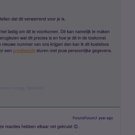
ellen dat dit verwarrend voor je is.
 het lastig om dit te voorkomen. Dit kan namelijk te maken
 teruglezen wat dit precies is en hoe je dit in de toekomst
n nieuwe nummer van ons krijgen dan kan ik dit kosteloos
oor een
privébericht
sturen met jouw persoonlijke gegevens.
k daarom vraag. Bedankt!
Forum|Forum|1 year ago
ze reacties hebben elkaar net gekruist 😊.