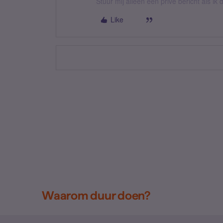
Stuur mij alleen een privé bericht als i
Like
Waarom duur doen?