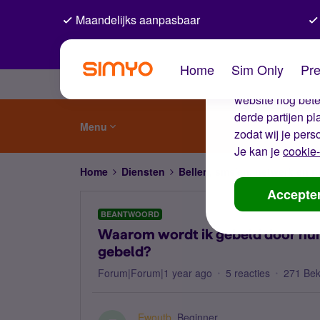
Maandelijks aanpasbaar
De coo
Home
Sim Only
Pre
Wij gebruiken co
website nog beter
derde partijen p
Menu
zodat wij je pers
Je kan je
cookie-
Home
Diensten
Bellen, sms'en, netwerk en
Accepte
BEANTWOORD
Waarom wordt ik gebeld door num
gebeld?
Forum|Forum|1 year ago
5 reacties
271 Be
Ewoutb
Beginner