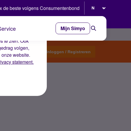
Selecteer taal
x de beste volgens Consumentenbond
Service
Mijn Simyo
e ervaring op de
s te zien. Ook
gedrag volgen,
Start een topic
Inloggen / Registreren
n onze website.
rivacy statement.
 dat ik hun heb gebeld?