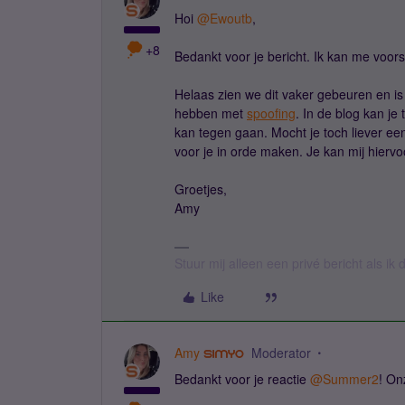
Hoi
@Ewoutb
,
+8
Bedankt voor je bericht. Ik kan me voorst
Helaas zien we dit vaker gebeuren en is
hebben met
spoofing
. In de blog kan je
kan tegen gaan. Mocht je toch liever ee
voor je in orde maken. Je kan mij hierv
Groetjes,
Amy
Stuur mij alleen een privé bericht als i
Like
Amy
Moderator
Bedankt voor je reactie
@Summer2
! On