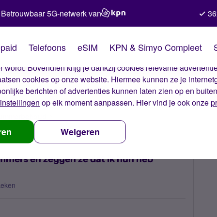
Betrouwbaar 5G-netwerk van
36
kies van Simyo
paid
Telefoons
eSIM
KPN & Simyo Compleet
okies op onze website. Met deze cookies zorgen wij ervoor dat j
 wordt. Bovendien krijg je dankzij cookies relevante advertentie
laatsen cookies op onze website. Hiermee kunnen ze je internet
oonlijke berichten of advertenties kunnen laten zien op en buite
instellingen
op elk moment aanpassen. Hier vind je ook onze
p
 nummerbehoud
Waarom wordt ik gebeld door nummers en zeggen ze
ren
Weigeren
mers en zeggen ze dat ik hun heb
keken