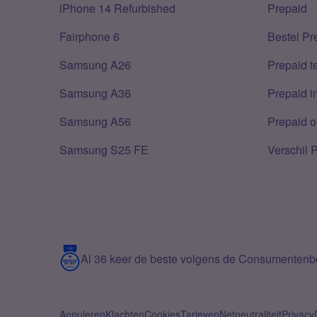
iPhone 14 Refurbished
Prepaid
Fairphone 6
Bestel Pr
Samsung A26
Prepaid 
Samsung A36
Prepaid i
Samsung A56
Prepaid o
Samsung S25 FE
Verschil 
Al 36 keer de beste volgens de Consumenten
Annuleren
Klachten
Cookies
Tarieven
Netneutraliteit
Privacy