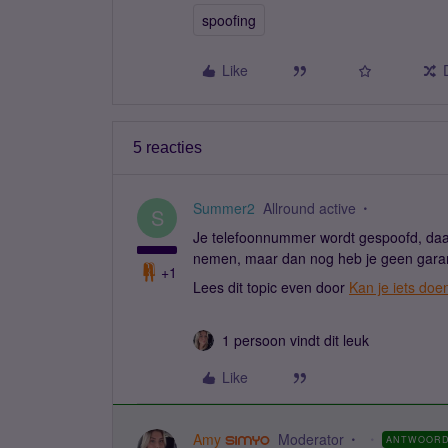
spoofing
Like
5 reacties
Summer2
Allround active
S
Je telefoonnummer wordt gespoofd, daa
nemen, maar dan nog heb je geen garant
+1
Lees dit topic even door
Kan je iets do
1 persoon vindt dit leuk
Like
Amy
Moderator
ANTWOOR