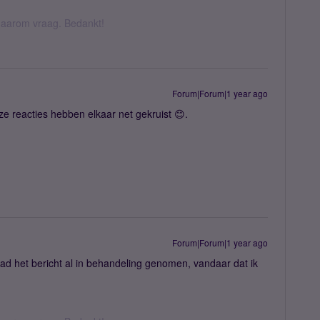
k daarom vraag. Bedankt!
Forum|Forum|1 year ago
ze reacties hebben elkaar net gekruist 😊.
Forum|Forum|1 year ago
had het bericht al in behandeling genomen, vandaar dat ik