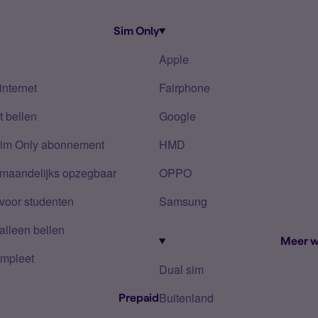
Sim Only
Apple
internet
Fairphone
 bellen
Google
Sim Only abonnement
HMD
 maandelijks opzegbaar
OPPO
voor studenten
Samsung
alleen bellen
Meer w
mpleet
Dual sim
Buitenland
Prepaid