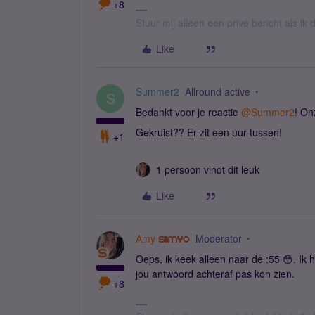
+8
Stuur mij alleen een privé bericht als i
Like
Summer2
Allround active
S
Bedankt voor je reactie
@Summer2
! On
Gekruist?? Er zit een uur tussen!
+1
1 persoon vindt dit leuk
Like
Amy
Moderator
Oeps, ik keek alleen naar de :55 😳. Ik 
jou antwoord achteraf pas kon zien.
+8