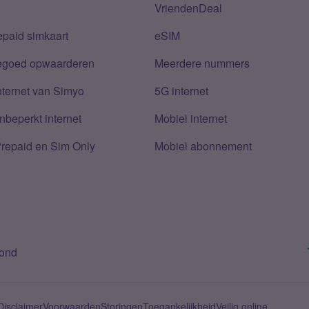
VriendenDeal
epaid simkaart
eSIM
tegoed opwaarderen
Meerdere nummers
nternet van Simyo
5G internet
nbeperkt internet
Mobiel internet
Prepaid en Sim Only
Mobiel abonnement
bond
Disclaimer
Voorwaarden
Storingen
Toegankelijkheid
Veilig online