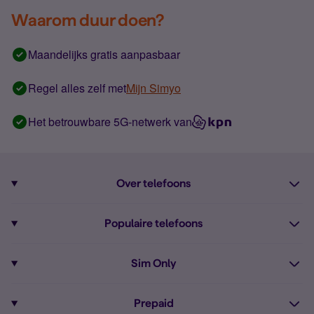
Waarom duur doen?
Maandelijks gratis aanpasbaar
Regel alles zelf met
Mijn Simyo
Het betrouwbare 5G-netwerk van
Over telefoons
Abonnement met telefoon
Populaire telefoons
Informatie over telefoons
Pixel 10
Sim Only
Alle telefoons
Pixel 9a
Sim Only
Prepaid
iPhone 16