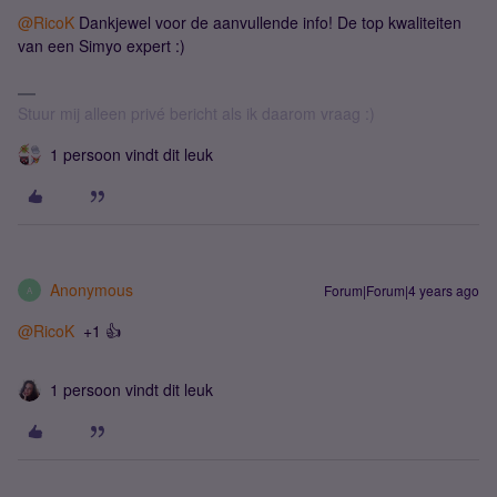
@RicoK
Dankjewel voor de aanvullende info! De top kwaliteiten
van een Simyo expert :)
Stuur mij alleen privé bericht als ik daarom vraag :)
1 persoon vindt dit leuk
Anonymous
Forum|Forum|4 years ago
A
@RicoK
+1 👍
1 persoon vindt dit leuk