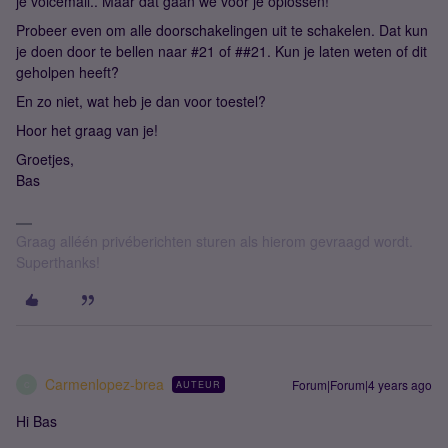
je voicemail.. Maar dat gaan we voor je oplossen!
Probeer even om alle doorschakelingen uit te schakelen. Dat kun
je doen door te bellen naar #21 of ##21. Kun je laten weten of dit
geholpen heeft?
En zo niet, wat heb je dan voor toestel?
Hoor het graag van je!
Groetjes,
Bas
Graag alléén privéberichten sturen als hierom gevraagd wordt.
Superthanks!
Carmenlopez-brea
Forum|Forum|4 years ago
AUTEUR
C
Hi Bas