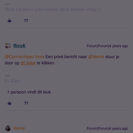
Stuur mij alleen privé bericht als ik daarom vraag :)
RicoK
Forum|Forum|4 years ago
@Carmenlopez-brea
Een privé bericht naar
@Veerle
stuur je
door op
dit linkje
te klikken.
Ex-Klant
1 persoon vindt dit leuk
Veerle
Forum|Forum|4 years ago