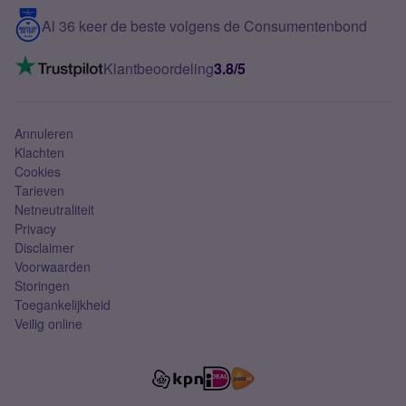
5G internet
Contact
Al 36 keer de beste volgens de Consumentenbond
Mobiel internet
VoLTE 4G bellen
Klantbeoordeling
3.8/5
Mobiel abonnement
Simkaart
Annuleren
Klachten
Cookies
Tarieven
Netneutraliteit
Privacy
Disclaimer
Voorwaarden
Storingen
Toegankelijkheid
Veilig online