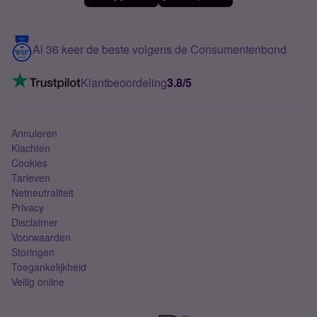
Meerdere nummers
Samsung S25 FE
Blog
5G internet
Contact
Al 36 keer de beste volgens de Consumentenbond
Mobiel internet
VoLTE 4G bellen
Klantbeoordeling
3.8/5
Mobiel abonnement
Simkaart
Annuleren
Klachten
Cookies
Tarieven
Netneutraliteit
Privacy
Disclaimer
Voorwaarden
Storingen
Toegankelijkheid
Veilig online