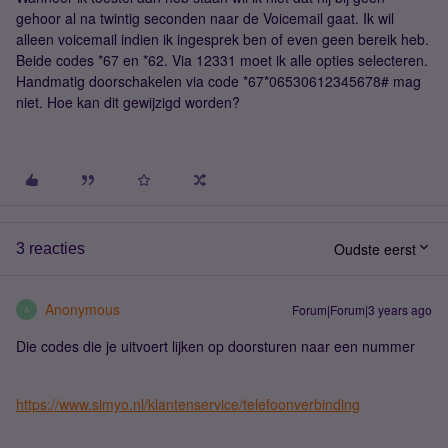
gehoor al na twintig seconden naar de Voicemail gaat. Ik wil
alleen voicemail indien ik ingesprek ben of even geen bereik heb.
Beide codes *67 en *62. Via 12331 moet ik alle opties selecteren.
Handmatig doorschakelen via code *67*06530612345678# mag
niet. Hoe kan dit gewijzigd worden?
Oudste eerst
3 reacties
Anonymous
Forum|Forum|3 years ago
A
Die codes die je uitvoert lijken op doorsturen naar een nummer
https://www.simyo.nl/klantenservice/telefoonverbinding