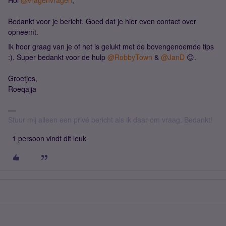
Hoi
@vragenvragen
,
Bedankt voor je bericht. Goed dat je hier even contact over
opneemt.
Ik hoor graag van je of het is gelukt met de bovengenoemde tips
:). Super bedankt voor de hulp
@RobbyTown
&
@JanD
😊.
Groetjes,
Roeqajja
Stuur mij alleen een privé bericht als ik daar om vraag. Bedankt!
1 persoon vindt dit leuk