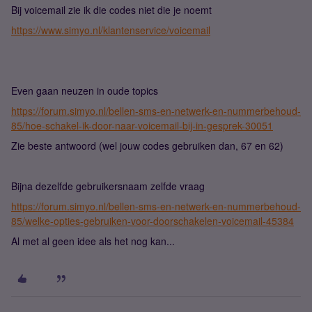
Bij voicemail zie ik die codes niet die je noemt
https://www.simyo.nl/klantenservice/voicemail
Even gaan neuzen in oude topics
https://forum.simyo.nl/bellen-sms-en-netwerk-en-nummerbehoud-
85/hoe-schakel-ik-door-naar-voicemail-bij-in-gesprek-30051
Zie beste antwoord (wel jouw codes gebruiken dan, 67 en 62)
Bijna dezelfde gebruikersnaam zelfde vraag
https://forum.simyo.nl/bellen-sms-en-netwerk-en-nummerbehoud-
85/welke-opties-gebruiken-voor-doorschakelen-voicemail-45384
Al met al geen idee als het nog kan...