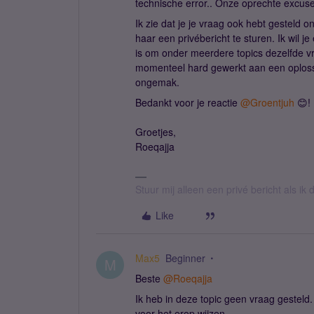
technische error.. Onze oprechte excus
Ik zie dat je je vraag ook hebt gesteld 
haar een privébericht te sturen. Ik wil je
is om onder meerdere topics dezelfde vr
momenteel hard gewerkt aan een oploss
ongemak.
Bedankt voor je reactie
@Groentjuh
😊!
Groetjes,
Roeqajja
Stuur mij alleen een privé bericht als i
Like
Max5
Beginner
M
Beste
@Roeqajja
Ik heb in deze topic geen vraag gesteld.
voor het erop wijzen.