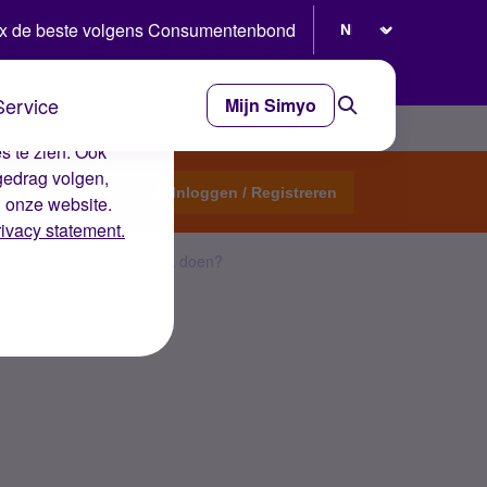
Selecteer taal
x de beste volgens Consumentenbond
Service
Mijn Simyo
e ervaring op de
s te zien. Ook
gedrag volgen,
Start een topic
Inloggen / Registreren
n onze website.
rivacy statement.
at niet goed. Wat kan ik doen?