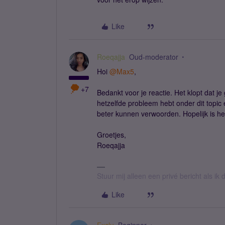
Like
Roeqajja
Oud-moderator
Hoi
@Max5
,
+7
Bedankt voor je reactie. Het klopt dat je 
hetzelfde probleem hebt onder dit topic 
beter kunnen verwoorden. Hopelijk is het
Groetjes,
Roeqajja
Stuur mij alleen een privé bericht als i
Like