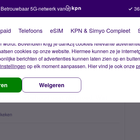
Betrouwbaar 5G-netwerk van
36
kies van Simyo
paid
Telefoons
eSIM
KPN & Simyo Compleet
okies op onze website. Met deze cookies zorgen wij ervoor dat j
 wordt. Bovendien krijg je dankzij cookies relevante advertentie
laatsen cookies op onze website. Hiermee kunnen ze je internet
oonlijke berichten of advertenties kunnen laten zien op en buite
instellingen
op elk moment aanpassen. Hier vind je ook onze
p
 nummerbehoud
Overstap van KPN naar Simyo met nummerbehoud ga
ren
Weigeren
t nummerbehoud gaat niet goed. Wat
ekeken