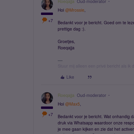
Roeqajja
Oud-moderator
Hoi
@Mrossie
,
+7
Bedankt voor je bericht. Goed om te leze
prettige dag :).
Groetjes,
Roeqajja
Stuur mij alleen een privé bericht als i
Like
Roeqajja
Oud-moderator
Hoi
@Max5
,
+7
Bedankt voor je bericht. Wat onhandig d
druk via Whatsapp waardoor onze respons
je mee gaan kijken en zie dat het activ