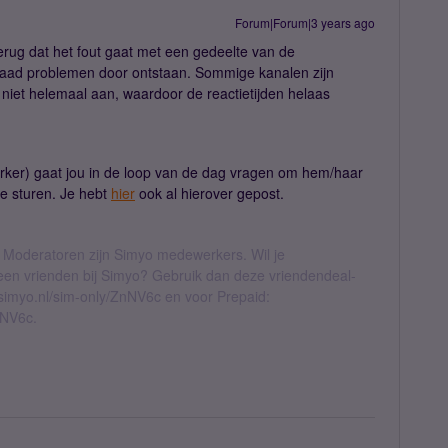
Forum|Forum|3 years ago
erug dat het fout gaat met een gedeelte van de
aad problemen door ontstaan. Sommige kanalen zijn
niet helemaal aan, waardoor de reactietijden helaas
er) gaat jou in de loop van de dag vragen om hem/haar
te sturen. Je hebt
hier
ook al hierover gepost.
 Moderatoren zijn Simyo medewerkers. Wil je
geen vrienden bij Simyo? Gebruik dan deze vriendendeal-
l.simyo.nl/sim-only/ZnNV6c en voor Prepaid:
nNV6c.