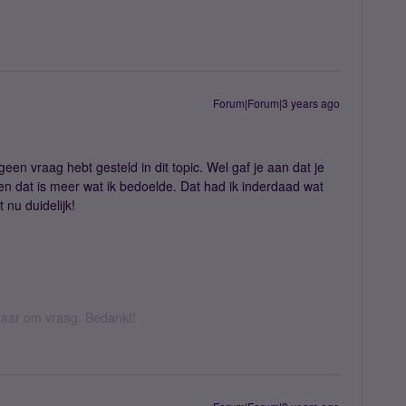
Forum|Forum|3 years ago
geen vraag hebt gesteld in dit topic. Wel gaf je aan dat je
en dat is meer wat ik bedoelde. Dat had ik inderdaad wat
 nu duidelijk!
k daar om vraag. Bedankt!