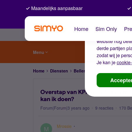
Maandelijks aanpasbaar
De coo
Home
Sim Only
Pre
Wij gebruiken co
website nog beter
derde partijen p
Menu
zodat wij je pers
Je kan je
cookie-
Home
Diensten
Bellen, sms'en, netwerk en
Accepte
Overstap van KPN naar Simyo me
kan ik doen?
Forum|Forum|3 years ago
9 reacties
170 B
Mrossie
M