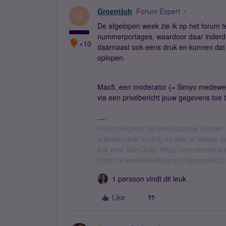
Groentjuh
Forum Expert
G
De afgelopen week zie ik op het forum t
nummerportages, waardoor daar inderd
+10
daarnaast ook eens druk en kunnen dat 
oplopen.
Max5, een moderator (= Simyo medewerk
via een privébericht jouw gegevens toe 
Forum experts zijn behulpzame klanten.
vriendendeal-korting en heb je helaas 
link voor Sim-Only: https://vriendendea
https://vriendendeal.simyo.nl/prepaid/Z
1 persoon vindt dit leuk
Like