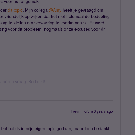
es voor het ongemak!
onder
dit topic
. Mijn collega
@Amy
heeft je gevraagd om
 er vriendelijk op wijzen dat het niet helemaal de bedoeling
aag te stellen om verwarring te voorkomen :). Er wordt
ing voor dit probleem, nogmaals onze excuses voor dit
k daar om vraag. Bedankt!
Forum|Forum|3 years ago
 Dat heb ik in mijn eigen topic gedaan, maar toch bedankt