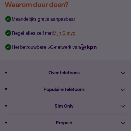
Waarom duur doen?
Maandelijks gratis aanpasbaar
Regel alles zelf met
Mijn Simyo
Het betrouwbare 5G-netwerk van
Over telefoons
Abonnement met telefoon
Populaire telefoons
Informatie over telefoons
Pixel 10
Sim Only
Alle telefoons
Pixel 9a
Sim Only
Prepaid
iPhone 16
Sim Only internet