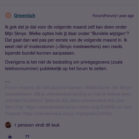
Groentjuh
Forum|Forum|1 year ago
G
Ik gok dat je dat voor de volgende maand zelf kan doen onder
Mijn Simyo. Welke opties heb jij daar onder "Bundels wijzigen”?
Dat gaat dan wel pas per eerste van de volgende maand in. Ik
weet niet of moderatoren (=Simyo medewerkers) een reeds
lopende bundel kunnen aanpassen.
Overigens is het niet de bedoeling om privégegevens (zoals
telefoonnummer) publiekelijk op het forum te zetten.
Forum experts zijn behulpzame klanten. Moderatoren zijn Simyo
medewerkers. Wil je vriendendeal-korting en heb je helaas geen
vrienden bij Simyo? Gebruik dan deze vriendendeal-link voor
Sim-Only: https://vriendendeal.simyo.nl/sim-only/ZnNV6c en voor
Prepaid: https://vriendendeal.simyo.nl/prepaid/ZnNV6c.
1 persoon vindt dit leuk