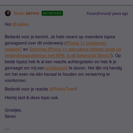
Seren
Forum|Forum|2 years ago
ANTWOORD
Hoi
@Jaikke
,
Bedankt voor je bericht. Je hebt recent op meerdere topics
gereageerd over dit onderwerp (
iPhone 11 problemen
netwerk?
en
Sommige iPhone 11-gebruikers hebben sinds juli
verbindingsproblemen met KPN. Is dit bekend bij Simyo?
). Op
beide topics heb ik al een reactie achtergelaten en heb ik je
gevraagd om mij een
privébericht
te sturen. Het lijkt mij handig
om het even via één kanaal te houden om verwarring te
voorkomen.
Bedankt voor je reactie
@RobbyTown
!
Hierbij sluit ik deze topic ook.
Groetjes,
Seren