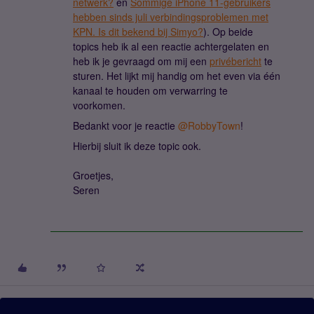
netwerk?
en
Sommige iPhone 11-gebruikers
hebben sinds juli verbindingsproblemen met
KPN. Is dit bekend bij Simyo?
). Op beide
topics heb ik al een reactie achtergelaten en
heb ik je gevraagd om mij een
privébericht
te
sturen. Het lijkt mij handig om het even via één
kanaal te houden om verwarring te
voorkomen.
Bedankt voor je reactie
@RobbyTown
!
Hierbij sluit ik deze topic ook.
Groetjes,
Seren