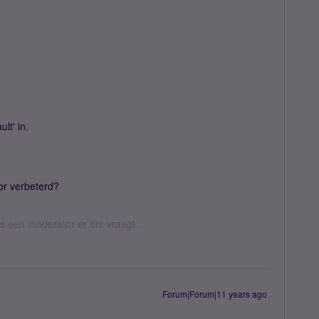
ult' in.
oor verbeterd?
 als een moderator er om vraagt.
Forum|Forum|11 years ago