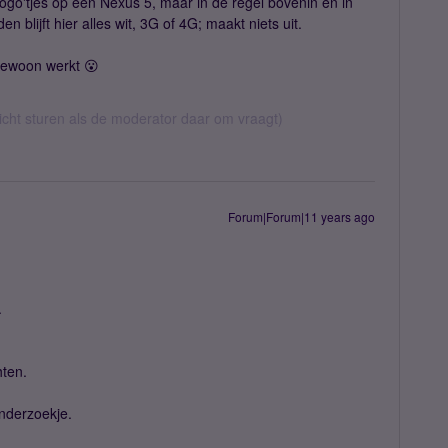
go'tjes op een Nexus 5, maar in de regel bovenin en in
 blijft hier alles wit, 3G of 4G; maakt niets uit.
 gewoon werkt 😮
richt sturen als de moderator daar om vraagt)
Forum|Forum|11 years ago
.
hten.
nderzoekje.