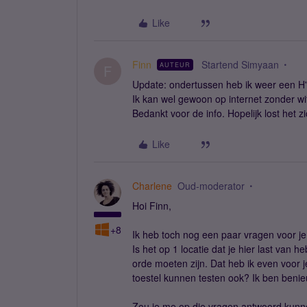
Like
Finn
Startend Simyaan
AUTEUR
F
Update: ondertussen heb ik weer een H'
Ik kan wel gewoon op internet zonder wif
Bedankt voor de info. Hopelijk lost het zi
Like
Charlene
Oud-moderator
Hoi Finn,
+8
Ik heb toch nog een paar vragen voor je
Is het op 1 locatie dat je hier last van 
orde moeten zijn. Dat heb ik even voor 
toestel kunnen testen ook? Ik ben benie
Zou je me op die vragen antwoord kunne