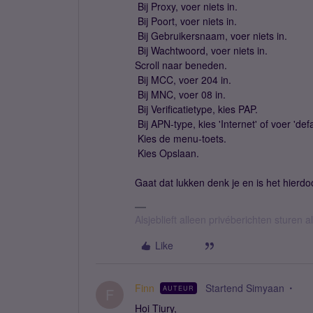
 Bij Proxy, voer niets in.
 Bij Poort, voer niets in.
 Bij Gebruikersnaam, voer niets in.
 Bij Wachtwoord, voer niets in.
Scroll naar beneden.
 Bij MCC, voer 204 in.
 Bij MNC, voer 08 in.
 Bij Verificatietype, kies PAP.
 Bij APN-type, kies 'Internet' of voer 'defa
 Kies de menu-toets.
 Kies Opslaan.
Gaat dat lukken denk je en is het hierd
Alsjeblieft alleen privéberichten sturen
Like
Finn
Startend Simyaan
AUTEUR
F
Hoi Tiury,