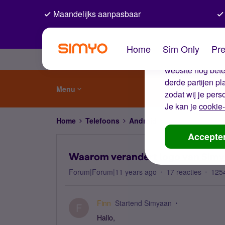
Maandelijks aanpasbaar
De coo
Home
Sim Only
Pre
Wij gebruiken co
website nog beter
derde partijen p
Menu
zodat wij je pers
Je kan je
cookie-
Home
Telefoons
Android
Waarom verandert 
Accepte
Waarom verandert logo van Simyo
Forum|Forum|11 years ago
17 reacties
125
Finn
Startend Simyaan
F
Hallo,