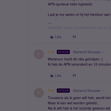
APN opnieuw hebt ingesteld.
Laat je me weten of hij het hierdoor wel
Alsjeblieft alleen privéberichten sturen
Like
Finn
Startend Simyaan
AUTEUR
F
Wederom heeft dit niks geholpen :(
Ik heb de APN veranderd en 15 minuten
Like
Finn
Startend Simyaan
AUTEUR
F
Trouwens als ik geen wifi heb, wordt he
Maar ik kan wel worden gebeld...
Als ik wifi heb is het icoontje gewoon wit