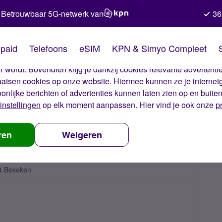
Betrouwbaar 5G-netwerk van
36
kies van Simyo
paid
Telefoons
eSIM
KPN & Simyo Compleet
okies op onze website. Met deze cookies zorgen wij ervoor dat j
 wordt. Bovendien krijg je dankzij cookies relevante advertentie
laatsen cookies op onze website. Hiermee kunnen ze je internet
oonlijke berichten of advertenties kunnen laten zien op en buite
instellingen
op elk moment aanpassen. Hier vind je ook onze
p
logo van Simyo op mijn nexus 5 van kleur?
ren
Weigeren
 op mijn nexus 5 van kleur?
4 Bekeken