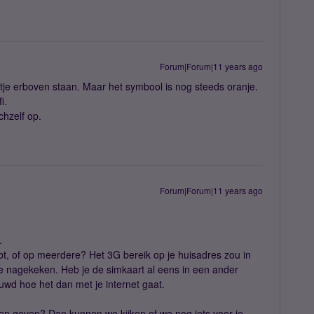
Forum|Forum|11 years ago
tje erboven staan. Maar het symbool is nog steeds oranje.
i.
chzelf op.
Forum|Forum|11 years ago
.
hebt, of op meerdere? Het 3G bereik op je huisadres zou in
je nagekeken. Heb je de simkaart al eens in een ander
uwd hoe het dan met je internet gaat.
n geven? Dan kunnen we kijken of we nog iets voor je