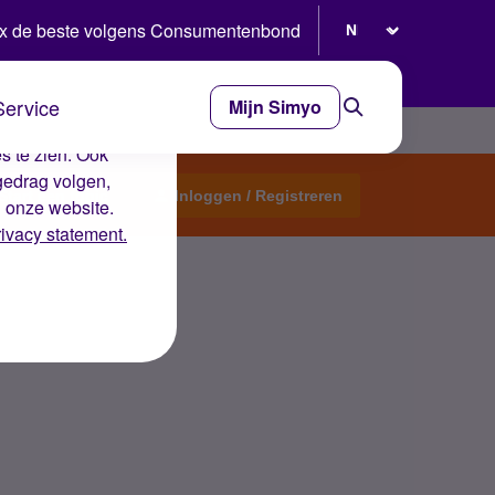
Selecteer taal
x de beste volgens Consumentenbond
Service
Mijn Simyo
e ervaring op de
s te zien. Ook
gedrag volgen,
Start een topic
Inloggen / Registreren
n onze website.
rivacy statement.