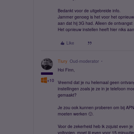
Bedankt voor de uitgebreide info.
Jammer genoeg is het voor het opnieuw i
aan dat hij 3G had. Alleen de ontvangst 
Het opnieuw instellen heeft hier niks aa
Like
Tiury
Oud-moderator
Hoi Finn,
+10
Vreemd dat je nu helemaal geen ontvangst
instellingen zoals je ze in je telefoon m
gemaakt?
Je zou ook kunnen proberen om bij APN: 
moeten werken 🙂.
Voor de zekerheid heb ik zojuist even j
voltooien, moet jij even voor 15 minuutje