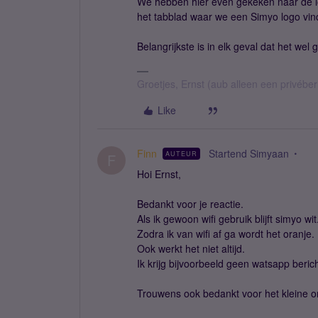
We hebben hier even gekeken naar de lo
het tabblad waar we een Simyo logo vinden
Belangrijkste is in elk geval dat het wel
Groetjes, Ernst (aub alleen een privébe
Like
Finn
Startend Simyaan
AUTEUR
F
Hoi Ernst,
Bedankt voor je reactie.
Als ik gewoon wifi gebruik blijft simyo wit
Zodra ik van wifi af ga wordt het oranje.
Ook werkt het niet altijd.
Ik krijg bijvoorbeeld geen watsapp beric
Trouwens ook bedankt voor het kleine o