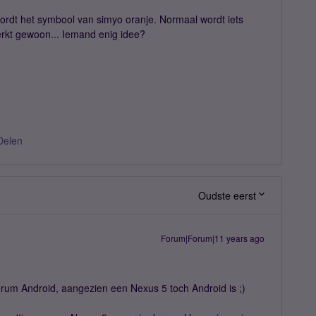
wordt het symbool van simyo oranje. Normaal wordt iets
erkt gewoon... Iemand enig idee?
Delen
Oudste eerst
Forum|Forum|11 years ago
forum Android, aangezien een Nexus 5 toch Android is ;)