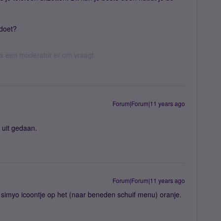
 doet?
 als een moderator er om vraagt.
Forum|Forum|11 years ago
 uit gedaan.
Forum|Forum|11 years ago
t simyo icoontje op het (naar beneden schuif menu) oranje.