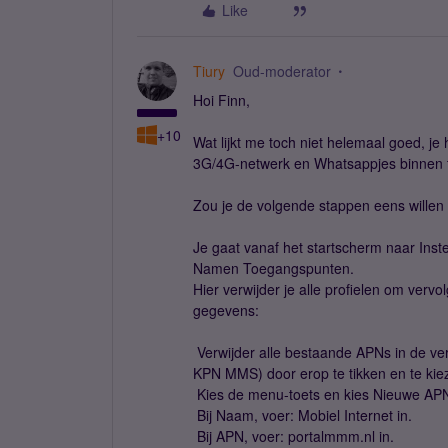
Like
Tiury
Oud-moderator
Hoi Finn,
+10
Wat lijkt me toch niet helemaal goed, j
3G/4G-netwerk en Whatsappjes binnen t
Zou je de volgende stappen eens willen v
Je gaat vanaf het startscherm naar Ins
Namen Toegangspunten.
Hier verwijder je alle profielen om ve
gegevens:
 Verwijder alle bestaande APNs in de v
KPN MMS) door erop te tikken en te kie
 Kies de menu-toets en kies Nieuwe AP
 Bij Naam, voer: Mobiel Internet in.
 Bij APN, voer: portalmmm.nl in.