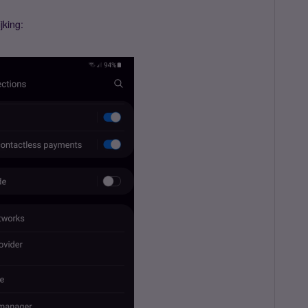
jking: