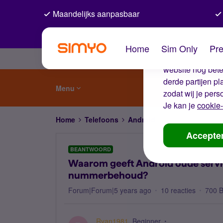
Maandelijks aanpasbaar
De coo
Home
Sim Only
Pre
Wij gebruiken co
website nog beter
derde partijen p
Menu
zodat wij je pers
Je kan je
cookie-
Home
Telefoons
Android
Waarom geeft And
Accepte
BEANTWOORD
Waarom geeft Android oude servi
nummerbehoud?
Forum|Forum|5 years ago
10 reacties
700 
Ryan1981
Beginner