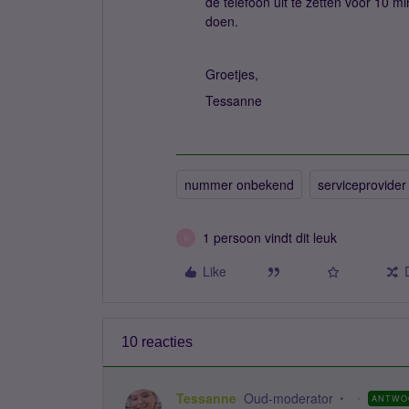
de telefoon uit te zetten voor 10 m
doen.
Groetjes,
Tessanne
nummer onbekend
serviceprovider
1 persoon vindt dit leuk
R
Like
10 reacties
Tessanne
Oud-moderator
ANTWO