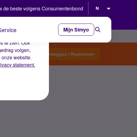
Selecteer taal
x de beste volgens Consumentenbond
Service
Mijn Simyo
e ervaring op de
s te zien. Ook
gedrag volgen,
Start een topic
Inloggen / Registreren
n onze website.
rivacy statement.