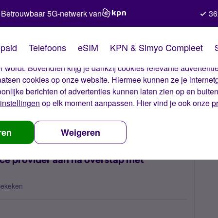
Betrouwbaar 5G-netwerk van
36
kies van Simyo
paid
Telefoons
eSIM
KPN & Simyo Compleet
okies op onze website. Met deze cookies zorgen wij ervoor dat j
 wordt. Bovendien krijg je dankzij cookies relevante advertentie
laatsen cookies op onze website. Hiermee kunnen ze je internet
oonlijke berichten of advertenties kunnen laten zien op en buite
instellingen
op elk moment aanpassen. Hier vind je ook onze
p
roid oude service provider aan na overstap met nummerbehoud?
ren
Weigeren
ce provider aan na overstap met
Bekeken