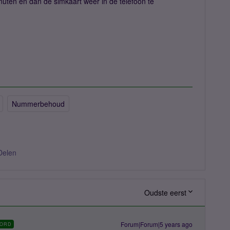
inuten en dan de simkaart weer in de telefoon te
Nummerbehoud
Delen
Oudste eerst
Forum|Forum|5 years ago
ORD