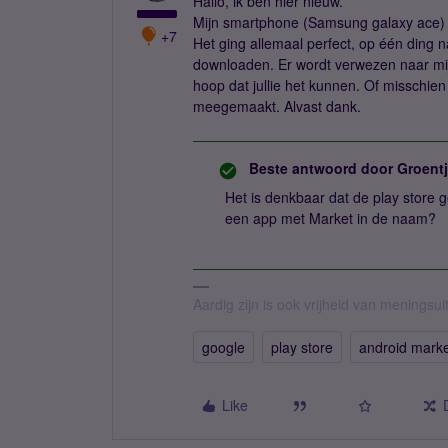
Hallo, ik ben hier nieuw.
Mijn smartphone (Samsung galaxy ace) he
+7
Het ging allemaal perfect, op één ding n
downloaden. Er wordt verwezen naar mijn
hoop dat jullie het kunnen. Of misschien 
meegemaakt. Alvast dank.
Beste antwoord door
Groent
Het is denkbaar dat de play store g
een app met Market in de naam?
Aardig zijn is ook vrijheid van meningsuit
google
play store
android mark
Like