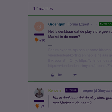
12 reacties
Groentjuh
Forum Expert
ANTWOO
G
Het is denkbaar dat de play store geen 
Market in de naam?
+10
Forum experts zijn behulpzame klanten.
vriendendeal-korting en heb je helaas 
link voor Sim-Only: https://vriendendea
https://vriendendeal.simyo.nl/prepaid/Z
Like
Renoster
Toegewijd Simyaan
AUTEUR
Het is denkbaar dat de play store gee
met Market in de naam?
+7