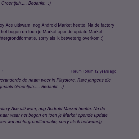
roentjuh..... Bedankt. :)
axy Ace uitkwam, nog Android Market heette. Na de factory
r het begon en toen je Market opende update Market
htergrondiformatie, sorry als ik betweterig overkom ;)
Forum|Forum|12 years ago
veranderde de naam weer in Playstore. Rare jongens die
maals Groentjuh..... Bedankt. :)
Galaxy Ace uitkwam, nog Android Market heette. Na de
g naar waar het begon en toen je Market opende update
ven wat achtergrondiformatie, sorry als ik betweterig