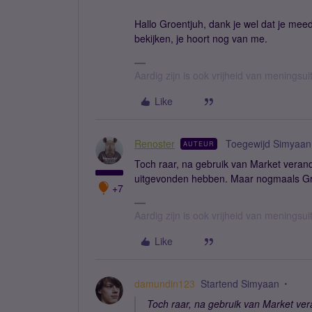
Hallo Groentjuh, dank je wel dat je mee
bekijken, je hoort nog van me.
Aardig zijn is ook vrijheid van meningsuit
Like
Renoster
Toegewijd Simyaan
AUTEUR
Toch raar, na gebruik van Market veran
uitgevonden hebben. Maar nogmaals Groe
+7
Aardig zijn is ook vrijheid van meningsuit
Like
damundin123
Startend Simyaan
Toch raar, na gebruik van Market ve