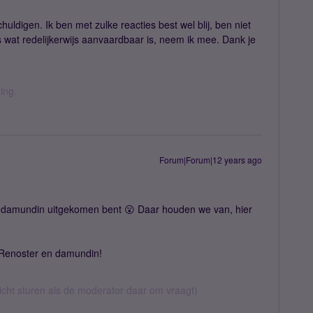
uldigen. Ik ben met zulke reacties best wel blij, ben niet
s wat redelijkerwijs aanvaardbaar is, neem ik mee. Dank je
ing.
Forum|Forum|12 years ago
en damundin uitgekomen bent 😮 Daar houden we van, hier
, Renoster en damundin!
richt sturen als de moderator daar om vraagt)