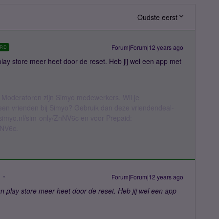
Oudste eerst
Forum|Forum|12 years ago
RD
play store meer heet door de reset. Heb jij wel een app met
 Moderatoren zijn Simyo medewerkers. Wil je
geen vrienden bij Simyo? Gebruik dan deze vriendendeal-
l.simyo.nl/sim-only/ZnNV6c en voor Prepaid:
nNV6c.
Forum|Forum|12 years ago
n play store meer heet door de reset. Heb jij wel een app