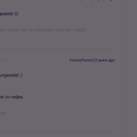
gesteld 🙂
richt sturen als de moderator daar om vraagt)
Forum|Forum|12 years ago
oorgesteld :)
net zo netjes.
ing.