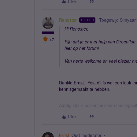
Like
Renoster
Toegewijd Simyaan
AUTEUR
Hi Renoster,
+7
Fijn dat je er met hulp van Groentj
hier op het forum!
Van herte welkome en veel plezier hi
Dankie Ernst. Yes, dit is wel een leuk 
kennisgemaakt te hebben.
Aardig zijn is ook vrijheid van meningsuit
Like
Ernst
Oud-moderator