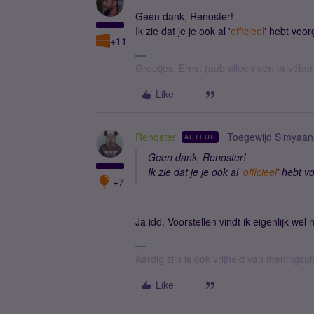
Geen dank, Renoster!
Ik zie dat je je ook al '
officieel
' hebt voor
+11
Groetjes, Ernst (aub alleen een privébe
Like
Renoster
Toegewijd Simyaan
AUTEUR
Geen dank, Renoster!
Ik zie dat je je ook al '
officieel
' hebt v
+7
Ja idd. Voorstellen vindt ik eigenlijk wel 
Aardig zijn is ook vrijheid van meningsuit
Like