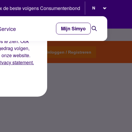
Selecteer taal
x de beste volgens Consumentenbond
Service
Mijn Simyo
e ervaring op de
s te zien. Ook
gedrag volgen,
Start een topic
Inloggen / Registreren
n onze website.
rivacy statement.