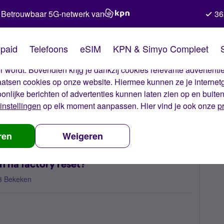
Betrouwbaar 5G-netwerk van
36
kies van Simyo
paid
Telefoons
eSIM
KPN & Simyo Compleet
okies op onze website. Met deze cookies zorgen wij ervoor dat j
 wordt. Bovendien krijg je dankzij cookies relevante advertentie
laatsen cookies op onze website. Hiermee kunnen ze je internet
oonlijke berichten of advertenties kunnen laten zien op en buite
instellingen
op elk moment aanpassen. Hier vind je ook onze
p
aystore gebleven na factory reset?
ren
Weigeren
n na factory reset?
3 Bekeken