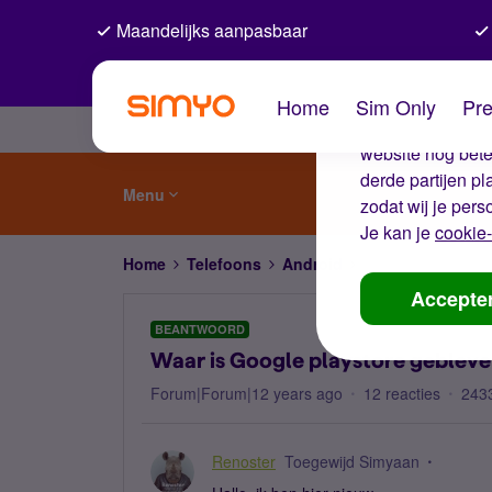
Maandelijks aanpasbaar
De coo
Home
Sim Only
Pre
Wij gebruiken co
website nog beter
derde partijen p
Menu
zodat wij je pers
Je kan je
cookie-
Home
Telefoons
Android
Waar is Google pl
Accepte
BEANTWOORD
Waar is Google playstore gebleve
Forum|Forum|12 years ago
12 reacties
243
Renoster
Toegewijd Simyaan