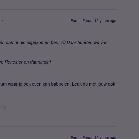
Forum|Forum|12 years ago
uh en damundin uitgekomen bent 😮 Daar houden we van,
er, Renoster en damundin!
forum waar je ook even kan babbelen. Leuk nu met jouw ook
ing.
Forum|Forum|12 years ago