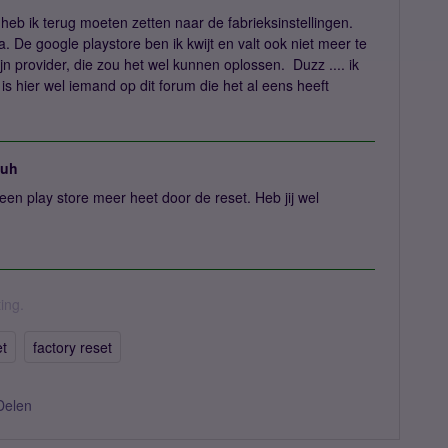
b ik terug moeten zetten naar de fabrieksinstellingen.
a. De google playstore ben ik kwijt en valt ook niet meer te
 provider, die zou het wel kunnen oplossen. Duzz .... ik
is hier wel iemand op dit forum die het al eens heeft
juh
een play store meer heet door de reset. Heb jij wel
ing.
et
factory reset
Delen