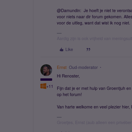
@Damundin: Je hoeft je niet te verontsch
voor niets naar dir forum gekomen. Alle
voor de uitleg, want dat wist ik nog niet.
Aardig zijn is ook vrijheid van meningsuit
Like
Ernst
Oud-moderator
Hi Renoster,
+11
Fijn dat je er met hulp van Groentjuh 
op het forum!
Van harte welkome en veel plezier hier
Groetjes, Ernst (aub alleen een privébe