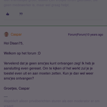
geen medewerker is, maar wel graag helpt.
Caspar
Forum|Forum|10 years ago
Hoi Diaan75,
Welkom op het forum :D
Vervelend dat je geen sms'jes kunt ontvangen zeg! Ik heb je
aansluiting even gereset. Om te kijken of het werkt zul je je
toestel even uit en aan moeten zetten. Kun je dan wel weer
sms'jes ontvangen?
Groetjes, Caspar
Alsjeblieft alleen privéberichten sturen als een moderator er om
vraagt.