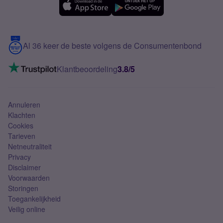
Samsung A56
Over Simyo
Samsung
Meerdere nummers
Samsung S25 FE
Blog
5G internet
Contact
Al 36 keer de beste volgens de Consumentenbond
Mobiel internet
VoLTE 4G bellen
Klantbeoordeling
3.8/5
Mobiel abonnement
Simkaart
Annuleren
Klachten
Cookies
Tarieven
Netneutraliteit
Privacy
Disclaimer
Voorwaarden
Storingen
Toegankelijkheid
Veilig online