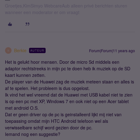
Groetjes,KimSimyo WebcareAub alleen privé berichten sturen
wanneer een moderator er om vraagt
Berkie
Forum|Forum|11 years ago
AUTEUR
B
Het is gelukt hoor mensen. Door de micro Sd middels een
adaptor rechtstreeks in mijn pc te doen heb ik muziek op de SD
kaart kunnen zetten.
De player van de Huawei zag de muziek meteen staan en alles is
af te spelen. Het probleem is dus opgelost.
Ik vind het wel vreemd dat de Huawei met USB kabel niet te zien
is op een pc met XP, Windows 7 en ook niet op een Acer tablet
met android O.S.
Dat er geen driver op de pc is geinstalleerd lijkt mij niet van
toepassing omdat mijn HTC Android telefoon wel als
verwisselbare schijf word gezien door de pc.
Iemand nog een suggestie?