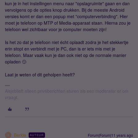
kun je in het instellingen menu naar "opslagruimte" gaan en dan
vervolgens op de opties knop drukken. Bij de meeste Android
versies komt er dan een popup met "computerverbinding". Hier
moet je telefoon op MTP of Media-apparaat staan. Hierna zou je
telefoon wel zichtbaar voor je computer moeten zijn!
Is het zo dat je telefoon niet écht oplaadt zodra je het stekkertje
erin stopt en verbindt met je PC, dan is er iets mis met je
telefoon. Maar vaak kun je dan ook niet op de normale manier
opladen 🙂
Laat je weten of dit geholpen heeft?
Alsjeblieft alleen privéberichten sturen als een moderator er om
vraagt.
Berkie
Forum|Forum|11 years ago
AUTEUR
B