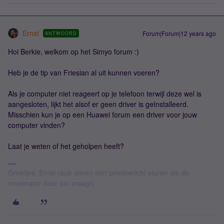
Ernst
Forum|Forum|12 years ago
ANTWOORD
Hoi Berkie, welkom op het Simyo forum :)
Heb je de tip van Friesian al uit kunnen voeren?
Als je computer niet reageert op je telefoon terwijl deze wel is
aangesloten, lijkt het alsof er geen driver is geïnstalleerd.
Misschien kun je op een Huawei forum een driver voor jouw
computer vinden?
Laat je weten of het geholpen heeft?
Groetjes, Ernst (aub alleen een privébericht sturen als de
moderator daar om vraagt)