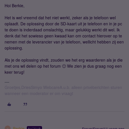
Hoi Berkie,
Het is wel vreemd dat het niet werkt, zeker als je telefoon wel
oplaadt. De oplossing door de SD-kaart uit je telefoon en in je pc
te doen is inderdaad omslachtig, maar gelukkig werkt dit wel. Ik
denk dat het sowieso geen kwaad kan om contact hierover op te
nemen met de leverancier van je telefoon, wellicht hebben zij een
oplossing.
Als je de oplossing vindt, zouden we het erg waarderen als je die
met ons wil delen op het forum 🙂 We zien je dus graag nog een
keer terug!
Groetjes,DriesSimyo WebcareA.u.b. alleen privéberichten sturen
wanneer een moderator er om vraagt
Berkie
Forum|Forum|11 years ago
AUTEUR
B