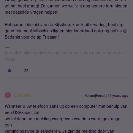
wij het heel graag! Zo kunnen we wellicht nog andere forumleden
met dezelfde vragen helpen!
Het garantiebeleid van de Kijkshop, kan ik uit ervaring, heel erg
goed noemen! Misschien liggen hier inderdaad ook nog opties 🙂
Bedankt voor de tip Friesian!
Alsjeblieft alleen privéberichten sturen als een moderator er om
vraagt.
CarolavS
Forum|Forum|11 years ago
C
Wanneer u uw telefoon aansluit op een computer met behulp van
een USBkabel, zal
uw telefoon een melding weergeven waarin u wordt gevraagd
een
verbindingstype te selecteren. Je ziet de melding door van