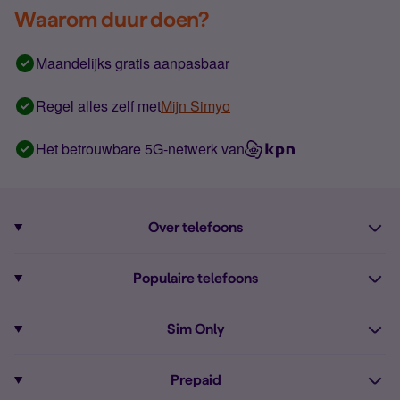
Waarom duur doen?
Maandelijks gratis aanpasbaar
Regel alles zelf met
Mijn Simyo
Het betrouwbare 5G-netwerk van
Over telefoons
Abonnement met telefoon
Populaire telefoons
Informatie over telefoons
Pixel 10
Sim Only
Alle telefoons
Pixel 9a
Sim Only
Prepaid
iPhone 16