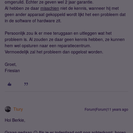
omgeruild. Echter ze geven wel 2 jaar garantie.
Al hebben ze daar
misschien
niet de kennis, wanneer hij met
geen ander apparaat gekoppeld wordt lijkt het een probleem dat
in de software of hardware zit.
Persoonlijk zou ik er mee teruggaan en uitleggen wat het
probleem is. Al zouden ze daar geen kennis hebben, ze kunnen
hem wel opsturen naar een reparatiecentrum.
Vermoedelijk zal het probleem dan opgelost worden.
Groet,
Friesian
Tiury
Forum|Forum|11 years ago
Hoi Berkie,
Graag gedaan 🙂 Als je er inderdaad ooit nog achterkomt, horen