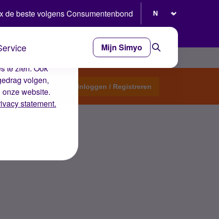
Selecteer taal
x de beste volgens Consumentenbond
Service
Mijn Simyo
e ervaring op de
s te zien. Ook
gedrag volgen,
Start een topic
Inloggen / Registreren
n onze website.
rivacy statement.