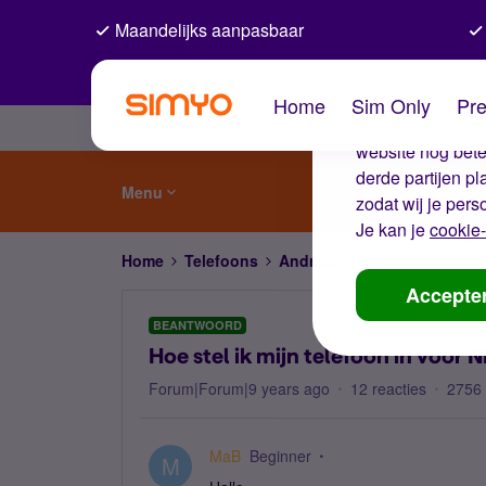
Maandelijks aanpasbaar
De coo
Home
Sim Only
Pre
Wij gebruiken co
website nog beter
derde partijen p
Menu
zodat wij je pers
Je kan je
cookie-
Home
Telefoons
Android
Hoe stel ik mijn te
Accepte
BEANTWOORD
Hoe stel ik mijn telefoon in voor N
Forum|Forum|9 years ago
12 reacties
2756
MaB
Beginner
M