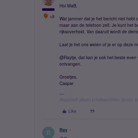
Hoi MaB,
+9
Wat jammer dat je het bericht niet hebt o
maar aan de telefoon zelf. Je kunt het 
rijksoverheid. Van daaruit wordt de dien
Laat je het ons weten of je er op deze 
@Raytje, dat kan je ook het beste even v
ontvangen.
Groetjes,
Caspar
Alsjeblieft alleen privéberichten sturen
Like
Ray
R