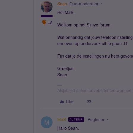
Sean
Oud-moderator
Hoi MaB,
+8
Welkom op het Simyo forum.
Wat onhandig dat jouw telefooninstelling
om even op onderzoek uit te gaan :D
Fijn dat je de instellingen nu hebt gevo
Groetjes,
Sean
Alsjeblieft alleen privéberichten wanne
Like
MaB
Beginner
AUTEUR
M
Hallo Sean,