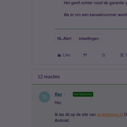
Het geeft echter nooit de garantie da
Als er om een kanaalnummer word 
NL-Alert
intsellingen
Like
12 reacties
Ray
ANTWOORD
R
Hoi,
Ik las dit op de site van
smartphone.nl
O
Android.