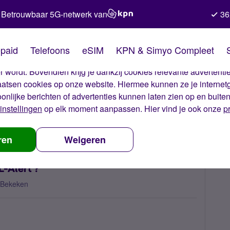
Betrouwbaar 5G-netwerk van
36
kies van Simyo
paid
Telefoons
eSIM
KPN & Simyo Compleet
okies op onze website. Met deze cookies zorgen wij ervoor dat j
 wordt. Bovendien krijg je dankzij cookies relevante advertentie
laatsen cookies op onze website. Hiermee kunnen ze je internet
oonlijke berichten of advertenties kunnen laten zien op en buite
instellingen
op elk moment aanpassen. Hier vind je ook onze
p
lefoon in voor NL-Alert ?
ren
Weigeren
L-Alert ?
 Bekeken