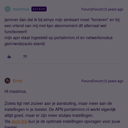
maximus
Forum|Forum|12 years ago
AUTEUR
M
jammer dan dat ik bij simyo mijn simkaart moet "forceren" en bij
een vriend van mij met kpn abonnoment dit allemaal wel
functioneert!
mijn apn staat ingesteld op portalmmm.nl en netwerkmodus
gsm/wcda(auto-stand)
Ernst
Forum|Forum|12 years ago
Hi maximus,
Zoiets ligt niet zozeer aan je aansluiting, maar meer aan de
instellingen in je toestel. De APN portalmmm.nl werkt eigenlijk
altijd goed, maar er zijn meer stukjes instellingen.
Via
deze link
kun je de optimale instellingen opvragen voor jouw
toestel.