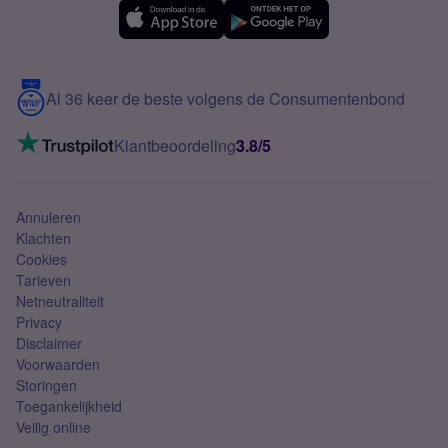
eSIM
Samsung A56
Over Simyo
Samsung
Meerdere nummers
Samsung S25 FE
Blog
5G internet
Contact
Al 36 keer de beste volgens de Consumentenbond
Mobiel internet
VoLTE 4G bellen
Klantbeoordeling
3.8/5
Mobiel abonnement
Simkaart
Annuleren
Klachten
Cookies
Tarieven
Netneutraliteit
Privacy
Disclaimer
Voorwaarden
Storingen
Toegankelijkheid
Veilig online