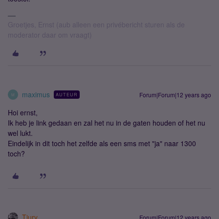
Groetjes, Ernst (aub alleen een privébericht sturen als de
moderator daar om vraagt)
maximus
Forum|Forum|12 years ago
AUTEUR
M
Hoi ernst,
Ik heb je link gedaan en zal het nu in de gaten houden of het nu
wel lukt.
Eindelijk in dit toch het zelfde als een sms met "ja" naar 1300
toch?
Tiury
Forum|Forum|12 years ago