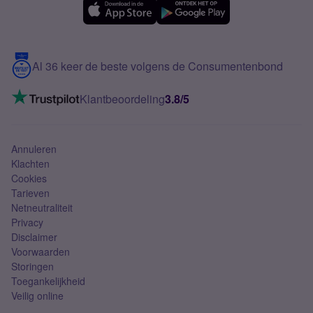
Samsung A56
Over Simyo
Samsung
Meerdere nummers
Samsung S25 FE
Blog
5G internet
Contact
Al 36 keer de beste volgens de Consumentenbond
Mobiel internet
VoLTE 4G bellen
Klantbeoordeling
3.8/5
Mobiel abonnement
Simkaart
Annuleren
Klachten
Cookies
Tarieven
Netneutraliteit
Privacy
Disclaimer
Voorwaarden
Storingen
Toegankelijkheid
Veilig online