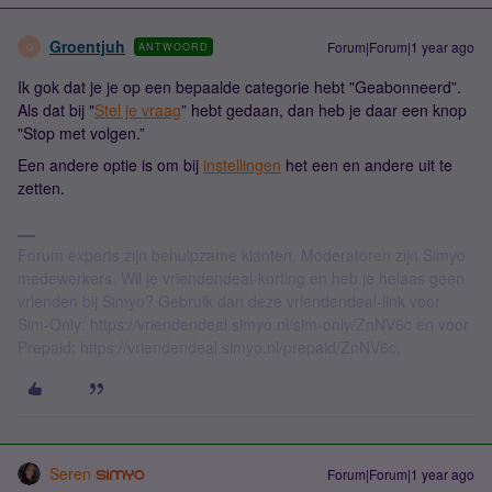
Groentjuh
Forum|Forum|1 year ago
ANTWOORD
G
Ik gok dat je je op een bepaalde categorie hebt "Geabonneerd”.
Als dat bij "
Stel je vraag
” hebt gedaan, dan heb je daar een knop
"Stop met volgen.”
Een andere optie is om bij
instellingen
het een en andere uit te
zetten.
Forum experts zijn behulpzame klanten. Moderatoren zijn Simyo
medewerkers. Wil je vriendendeal-korting en heb je helaas geen
vrienden bij Simyo? Gebruik dan deze vriendendeal-link voor
Sim-Only: https://vriendendeal.simyo.nl/sim-only/ZnNV6c en voor
Prepaid: https://vriendendeal.simyo.nl/prepaid/ZnNV6c.
Seren
Forum|Forum|1 year ago