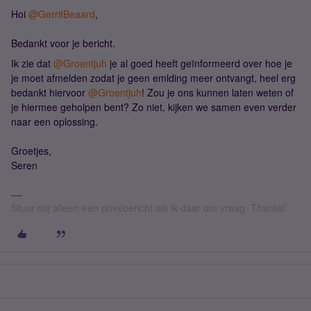
Hoi ​
@GerritBeaard
,
Bedankt voor je bericht.
Ik zie dat ​
@Groentjuh
je al goed heeft geïnformeerd over hoe je
je moet afmelden zodat je geen emlding meer ontvangt, heel erg
bedankt hiervoor ​
@Groentjuh
! Zou je ons kunnen laten weten of
je hiermee geholpen bent? Zo niet, kijken we samen even verder
naar een oplossing.
Groetjes,
Seren
Stuur mij alleen een privébericht als ik daar om vraag. Thanks!