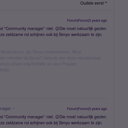
Oudste eerst
Forum|Forum|3 years ago
ol "Community manager” niet. 😉Die moet natuurlijk gezien
e zeldzame rol schijnen ook bij Simyo werkzaam te zijn.
 Moderatoren zijn Simyo medewerkers. Wil je
geen vrienden bij Simyo? Gebruik dan deze vriendendeal-
l.simyo.nl/sim-only/ZnNV6c en voor Prepaid:
nNV6c.
nager
Forum|Forum|3 years ago
ol "Community manager” niet. 😉Die moet natuurlijk gezien
e zeldzame rol schijnen ook bij Simyo werkzaam te zijn.