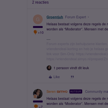
2 reacties
Groentjuh
Forum Expert
G
Helaas bestaat volgens deze regels de r
worden als “Moderator”. Mensen met dez
+10
Forum experts zijn behulpzame klanten.
vriendendeal-korting en heb je helaas 
link voor Sim-Only: https://vriendendea
https://vriendendeal.simyo.nl/prepaid/Z
1 persoon vindt dit leuk
Like
Seren
Community ma
AUTEUR
Helaas bestaat volgens deze regels de r
worden als “Moderator”. Mensen met dez
+7