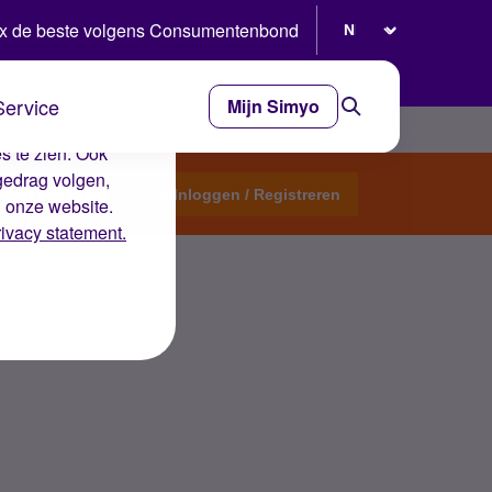
Selecteer taal
x de beste volgens Consumentenbond
Service
Mijn Simyo
e ervaring op de
s te zien. Ook
gedrag volgen,
Start een topic
Inloggen / Registreren
n onze website.
rivacy statement.