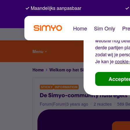
Maandelijks aanpasbaar
De coo
Home
Sim Only
Pre
Wij gebruiken co
website nog beter
derde partijen p
Menu
zodat wij je pers
Je kan je
cookie-
Home
Welkom op het Simyo-forum!
Uitleg o
Accepte
STICKY
INFORMATION
De Simyo-community huisregels
Forum|Forum|3 years ago
2 reacties
589 B