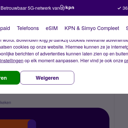
Betrouwbaar 5G-netwerk van
36
kies van Simyo
paid
Telefoons
eSIM
KPN & Simyo Compleet
okies op onze website. Met deze cookies zorgen wij ervoor dat j
 wordt. Bovendien krijg je dankzij cookies relevante advertentie
laatsen cookies op onze website. Hiermee kunnen ze je internet
oonlijke berichten of advertenties kunnen laten zien op en buite
instellingen
op elk moment aanpassen. Hier vind je ook onze
p
ver de Simyo-community
De Simyo-community huisregels
ren
Weigeren
ekeken