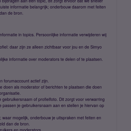
n bijdragen aan een topic, dit zorgt ervoor dat we sneller
uiste informatie belangrijk; onderbouw daarom met feiten
 dan de bron.
nformatie in topics. Persoonlijke informatie verwijderen wij
ofiel: daar zijn ze alleen zichtbaar voor jou en de Simyo
lijke informatie over moderators te delen of te plaatsen.
forumaccount actief zijn.
 te doen als moderator of berichten te plaatsen die doen
organisatie.
je gebruikersnaam of profielfoto. Dit zorgt voor verwarring
passen je gebruikersnaam aan en stellen je hiervan op
t; waar mogelijk, onderbouw je uitspraken met feiten en
meld dan de bron.
ruikers en moderators.