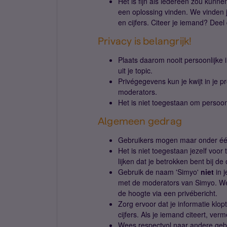
Het is fijn als iedereen zou kunne
een oplossing vinden. We vinden j
en cijfers. Citeer je iemand? Deel
Privacy is belangrijk!
Plaats daarom nooit persoonlijke i
uit je topic.
Privégegevens kun je kwijt in je pr
moderators.
Het is niet toegestaan om persoon
Algemeen gedrag
Gebruikers mogen maar onder één 
Het is niet toegestaan jezelf voor
lijken dat je betrokken bent bij de 
Gebruik de naam 'Simyo'
niet
in 
met de moderators van Simyo. We 
de hoogte via een privébericht.
Zorg ervoor dat je informatie klop
cijfers. Als je iemand citeert, ver
Wees respectvol naar andere geb