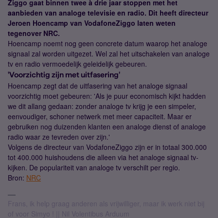
Ziggo gaat binnen twee à drie jaar stoppen met het
aanbieden van analoge televisie en radio. Dit heeft directeur
Jeroen Hoencamp van VodafoneZiggo laten weten
tegenover NRC.
Hoencamp noemt nog geen concrete datum waarop het analoge
signaal zal worden uitgezet. Wel zal het uitschakelen van analoge
tv en radio vermoedelijk geleidelijk gebeuren.
'Voorzichtig zijn met uitfasering'
Hoencamp zegt dat de uitfasering van het analoge signaal
voorzichtig moet gebeuren: 'Als je puur economisch kijkt hadden
we dit allang gedaan: zonder analoge tv krijg je een simpeler,
eenvoudiger, schoner netwerk met meer capaciteit. Maar er
gebruiken nog duizenden klanten een analoge dienst of analoge
radio waar ze tevreden over zijn.'
Volgens de directeur van VodafoneZiggo zijn er in totaal 300.000
tot 400.000 huishoudens die alleen via het analoge signaal tv-
kijken. De populariteit van analoge tv verschilt per regio.
Bron:
NRC
Frans, ik help graag anderen als vrijwilliger, maar ik werk niet bij
of voor Simyo ! || Nil Volentibus Arduum