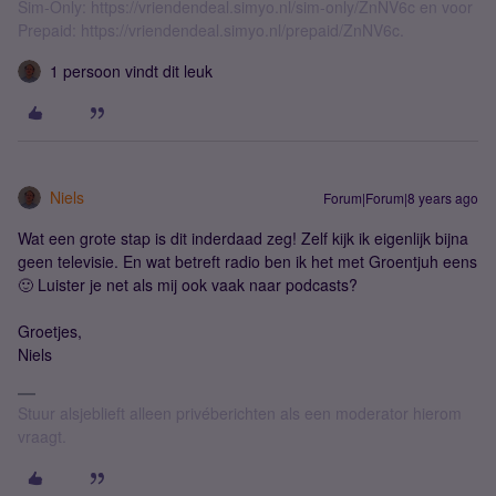
Sim-Only: https://vriendendeal.simyo.nl/sim-only/ZnNV6c en voor
Prepaid: https://vriendendeal.simyo.nl/prepaid/ZnNV6c.
1 persoon vindt dit leuk
Niels
Forum|Forum|8 years ago
Wat een grote stap is dit inderdaad zeg! Zelf kijk ik eigenlijk bijna
geen televisie. En wat betreft radio ben ik het met Groentjuh eens
🙂 Luister je net als mij ook vaak naar podcasts?
Groetjes,
Niels
Stuur alsjeblieft alleen privéberichten als een moderator hierom
vraagt.