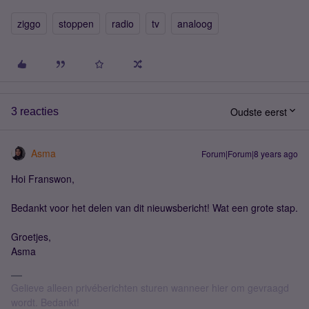
ziggo
stoppen
radio
tv
analoog
Oudste eerst
3 reacties
Asma
Forum|Forum|8 years ago
Hoi Franswon,
Bedankt voor het delen van dit nieuwsbericht! Wat een grote stap.
Groetjes,
Asma
Gelieve alleen privéberichten sturen wanneer hier om gevraagd
wordt. Bedankt!