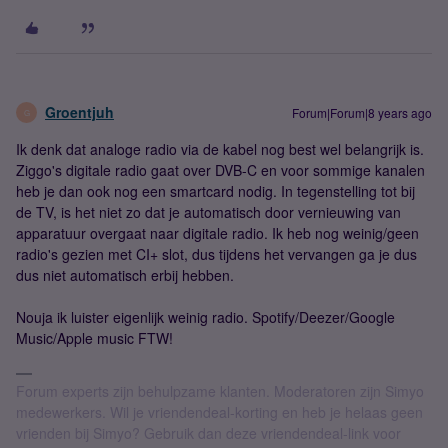
Groentjuh
Forum|Forum|8 years ago
G
Ik denk dat analoge radio via de kabel nog best wel belangrijk is.
Ziggo's digitale radio gaat over DVB-C en voor sommige kanalen
heb je dan ook nog een smartcard nodig. In tegenstelling tot bij
de TV, is het niet zo dat je automatisch door vernieuwing van
apparatuur overgaat naar digitale radio. Ik heb nog weinig/geen
radio's gezien met CI+ slot, dus tijdens het vervangen ga je dus
dus niet automatisch erbij hebben.
Nouja ik luister eigenlijk weinig radio. Spotify/Deezer/Google
Music/Apple music FTW!
Forum experts zijn behulpzame klanten. Moderatoren zijn Simyo
medewerkers. Wil je vriendendeal-korting en heb je helaas geen
vrienden bij Simyo? Gebruik dan deze vriendendeal-link voor