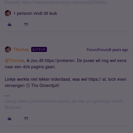
Prepaid: https://vriendendeal.simyo.nl/prepaid/ZnNV6c.
1 persoon vindt dit leuk
Thomas
Forum|Forum|8 years ago
AUTEUR
@Thomas
, ik zou dit https://proberen. De jouwe wil nog wel eens
naar een 404 pagina gaan.
Linkje werkte niet lekker inderdaad, was wel https:// al, toch even
vervangen 🙂 Thx Groentjuh!
Graag alleen privéberichten sturen als hier om gevraagd wordt.
Bedankt!