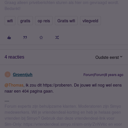
Graag alleen privéberichten sturen als hier om gevraagd wordt.
Bedankt!
wifi
gratis
op reis
Gratis wifi
vliegveld
Oudste eerst
4 reacties
Groentjuh
Forum|Forum|8 years ago
G
@Thomas
, ik zou dit https://proberen. De jouwe wil nog wel eens
naar een 404 pagina gaan.
Forum experts zijn behulpzame klanten. Moderatoren zijn Simyo
medewerkers. Wil je vriendendeal-korting en heb je helaas geen
vrienden bij Simyo? Gebruik dan deze vriendendeal-link voor
Sim-Only: https://vriendendeal.simyo.nl/sim-only/ZnNV6c en voor