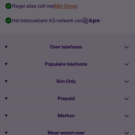
Regel alles zelf met
Mijn Simyo
Het betrouwbare 5G-netwerk van
Over telefoons
Abonnement met telefoon
Populaire telefoons
Informatie over telefoons
Pixel 10
Sim Only
Alle telefoons
Pixel 9a
Sim Only
Prepaid
iPhone 16
Sim Only internet
Prepaid
iPhone 16e
Merken
Onbeperkt bellen
Bestel Prepaid simkaart
iPhone 15
Apple
Zakelijk Sim Only abonnement
Meer weten over
Prepaid tegoed opwaarderen