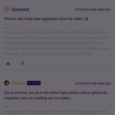
Groentjuh
Forum|Forum|8 years ago
G
Hmmm mijn linkje was opgegeten door de editor. 🤐
Forum experts zijn behulpzame klanten. Moderatoren zijn Simyo
medewerkers. Wil je vriendendeal-korting en heb je helaas geen
vrienden bij Simyo? Gebruik dan deze vriendendeal-link voor
Sim-Only: https://vriendendeal.simyo.nl/sim-only/ZnNV6c en voor
Prepaid: https://vriendendeal.simyo.nl/prepaid/ZnNV6c.
Thomas
Forum|Forum|8 years ago
AUTEUR
Dat is vreemd, kun je in het editor topic posten wat er gebeurde,
misschien iets om melding van te maken.
Graag alleen privéberichten sturen als hier om gevraagd wordt.