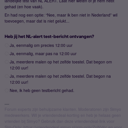
landelijke test van NL ALERT. Laat hier weten of je hem hebt
gehad (en hoe vaak).
En had nog een optie: “Nee, maar ik ben niet in Nederland” wil
toevoegen, maar dat is niet gelukt...
Heb jij het NL-alert test-bericht ontvangen?
Ja, eenmalig om precies 12:00 uur
Ja, eenmalig, maar pas na 12:00 uur
Ja, meerdere malen op het zelfde toestel. Dat begon om
12:00 uur!
Ja, meerdere malen op het zelfde toestel. Dat begon na
12:00 uur!
Nee, ik heb geen testbericht gehad.
Forum experts zijn behulpzame klanten. Moderatoren zijn Simyo
medewerkers. Wil je vriendendeal-korting en heb je helaas geen
vrienden bij Simyo? Gebruik dan deze vriendendeal-link voor
Sim-Only: https://vriendendeal.simyo.nl/sim-only/ZnNV6c en voor