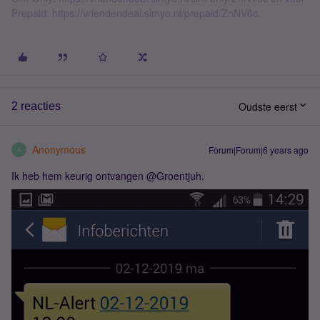
Prepaid: https://vriendendeal.simyo.nl/prepaid/ZnNV6c.
Oudste eerst
2 reacties
Anonymous
Forum|Forum|6 years ago
A
Ik heb hem keurig ontvangen @Groentjuh.