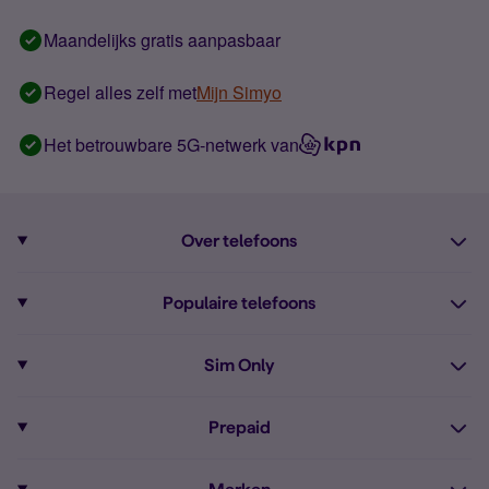
Maandelijks gratis aanpasbaar
Regel alles zelf met
Mijn Simyo
Het betrouwbare 5G-netwerk van
Over telefoons
Abonnement met telefoon
Populaire telefoons
Informatie over telefoons
Pixel 10
Sim Only
Alle telefoons
Pixel 9a
Sim Only
Prepaid
iPhone 16
Sim Only internet
Prepaid
iPhone 16e