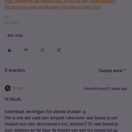
http://tweakers.net/nieuws/96879/vier-op-tien-nederlanders-
kiezen-voor-vaak-goedkopere-virtuele-provider.html
Ex-Klant
sim only
Oudste eerst
6 reacties
Ernst
Forum|Forum|12 years ago
Hi RicoK,
Inderdaad, we krijgen het steeds drukker :p
Het is ook wel vaak een simpele rekensom: wat betaal je per
maand voor een abonnement incl. telefoon? En wat betaal je
excl. telefoon en tel daar de kosten van een los toestel bij op.