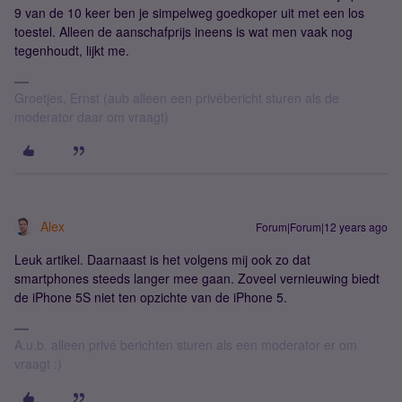
9 van de 10 keer ben je simpelweg goedkoper uit met een los
toestel. Alleen de aanschafprijs ineens is wat men vaak nog
tegenhoudt, lijkt me.
Groetjes, Ernst (aub alleen een privébericht sturen als de
moderator daar om vraagt)
Alex
Forum|Forum|12 years ago
Leuk artikel. Daarnaast is het volgens mij ook zo dat
smartphones steeds langer mee gaan. Zoveel vernieuwing biedt
de iPhone 5S niet ten opzichte van de iPhone 5.
A.u.b. alleen privé berichten sturen als een moderator er om
vraagt :)