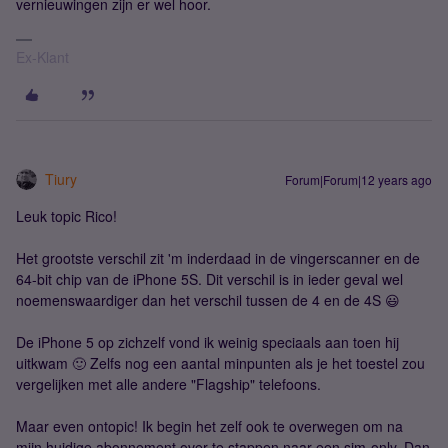
vernieuwingen zijn er wel hoor.
Ex-Klant
Tiury
Forum|Forum|12 years ago
Leuk topic Rico!
Het grootste verschil zit 'm inderdaad in de vingerscanner en de
64-bit chip van de iPhone 5S. Dit verschil is in ieder geval wel
noemenswaardiger dan het verschil tussen de 4 en de 4S 😃
De iPhone 5 op zichzelf vond ik weinig speciaals aan toen hij
uitkwam 🙂 Zelfs nog een aantal minpunten als je het toestel zou
vergelijken met alle andere "Flagship" telefoons.
Maar even ontopic! Ik begin het zelf ook te overwegen om na
mijn huidige abonnement over te stappen naar een sim-only. Dan