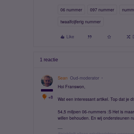
06 nummer
097 nummer
numme
twaalfcijferig nummer
Like
1 reactie
Sean
Oud-moderator
Hoi Franswon,
+8
Wat een interessant artikel. Top dat je di
54,5 miljoen 06-nummers :S Het is ma
willen behouden. En wij ondersteunen nat
Alsjeblieft alleen privéberichten wanne