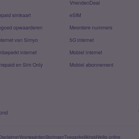
VriendenDeal
epaid simkaart
eSIM
tegoed opwaarderen
Meerdere nummers
nternet van Simyo
5G internet
nbeperkt internet
Mobiel internet
Prepaid en Sim Only
Mobiel abonnement
bond
Disclaimer
Voorwaarden
Storingen
Toegankelijkheid
Veilig online