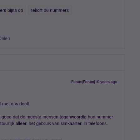
rs bijna op
tekort 06 nummers
Delen
Forum|Forum|10 years ago
t met ons deelt.
ar goed dat de meeste mensen tegenwoordig hun nummer
uurlijk alleen het gebruik van simkaarten in telefoons.
er een moderator daar om vraagt.