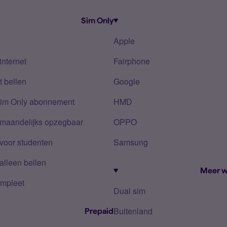
Sim Only
Apple
internet
Fairphone
 bellen
Google
Sim Only abonnement
HMD
 maandelijks opzegbaar
OPPO
voor studenten
Samsung
alleen bellen
Meer w
mpleet
Dual sim
Buitenland
Prepaid