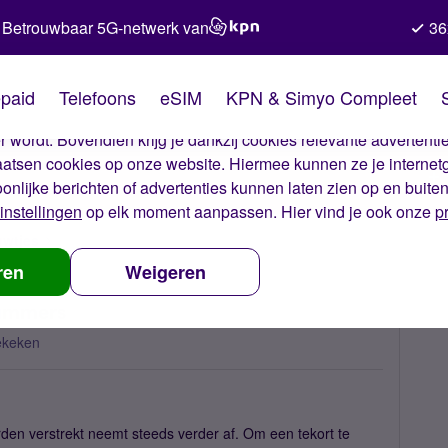
Betrouwbaar 5G-netwerk van
36
kies van Simyo
paid
Telefoons
eSIM
KPN & Simyo Compleet
okies op onze website. Met deze cookies zorgen wij ervoor dat j
 wordt. Bovendien krijg je dankzij cookies relevante advertentie
laatsen cookies op onze website. Hiermee kunnen ze je internet
oonlijke berichten of advertenties kunnen laten zien op en buite
instellingen
op elk moment aanpassen. Hier vind je ook onze
p
uwtjes
Steeds minder beschikbare 06-nummers
ren
Weigeren
nummers
ekeken
en verstrekt neemt steeds verder af. Om een tekort te