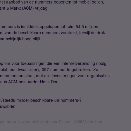
et aanbod van de nummers beperken tot mobiel bellen,
ent & Markt (ACM) vrijdag.
ummers is inmiddels opgelopen tot ruim 54,5 miljoen.
t van de beschikbare nummers verstrekt, terwijl de druk
chijnlijk hoog blijft.
 om voor toepassingen die een internetverbinding nodig
blet, een twaalfcijferig 097-nummer te gebruiken. 'Zo
nummers ontstaat, met alle investeringen voor organisaties
 aldus ACM-bestuurder Henk Don.
etail/steeds-minder-beschikbare-06-nummers/?
uwsbrief
er, maar ik werk niet bij of voor Simyo ! || Nil Volentibus