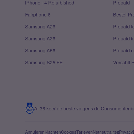
iPhone 14 Refurbished
Prepaid
Fairphone 6
Bestel Pr
Samsung A26
Prepaid 
Samsung A36
Prepaid i
Samsung A56
Prepaid o
Samsung S25 FE
Verschil 
Al 36 keer de beste volgens de Consumenten
Annuleren
Klachten
Cookies
Tarieven
Netneutraliteit
Privacy