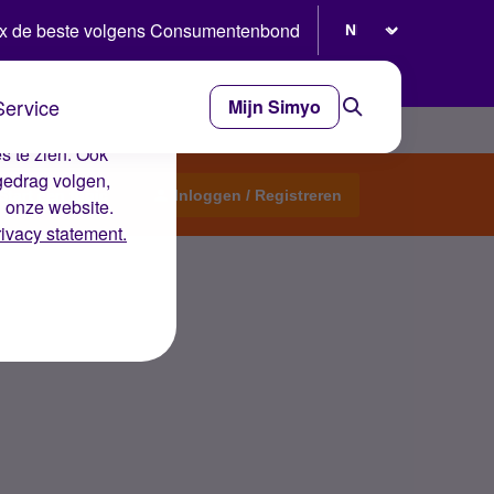
Selecteer taal
x de beste volgens Consumentenbond
Service
Mijn Simyo
e ervaring op de
s te zien. Ook
gedrag volgen,
Start een topic
Inloggen / Registreren
n onze website.
rivacy statement.