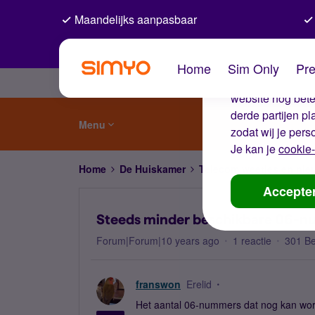
Maandelijks aanpasbaar
De coo
Home
Sim Only
Pre
Wij gebruiken co
website nog beter
derde partijen p
Menu
zodat wij je pers
Je kan je
cookie-
Home
De Huiskamer
Telecom weetjes en nie
Accepte
Steeds minder beschikbare 06-
Forum|Forum|10 years ago
1 reactie
301 B
franswon
Erelid
Het aantal 06-nummers dat nog kan word