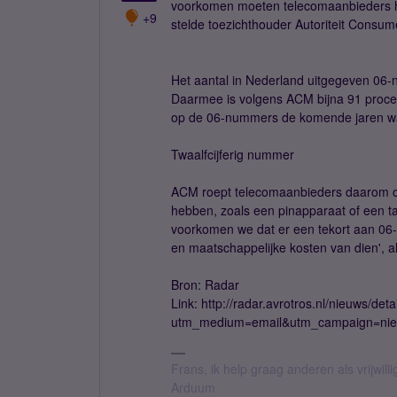
voorkomen moeten telecomaanbieders h
+9
stelde toezichthouder Autoriteit Consum
Het aantal in Nederland uitgegeven 06-n
Daarmee is volgens ACM bijna 91 procen
op de 06-nummers de komende jaren waars
Twaalfcijferig nummer
ACM roept telecomaanbieders daarom op
hebben, zoals een pinapparaat of een ta
voorkomen we dat er een tekort aan 06-
en maatschappelijke kosten van dien',
Bron: Radar
Link: http://radar.avrotros.nl/nieuws/d
utm_medium=email&utm_campaign=nie
Frans, ik help graag anderen als vrijwillig
Arduum