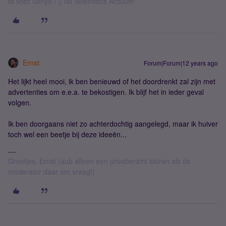
of voor Simyo ! || Nil Volentibus Arduum
Ernst
Forum|Forum|12 years ago
Het lijkt heel mooi, ik ben benieuwd of het doordrenkt zal zijn met
advertenties om e.e.a. te bekostigen. Ik blijf het in ieder geval
volgen.
Ik ben doorgaans niet zo achterdochtig aangelegd, maar ik huiver
toch wel een beetje bij deze ideeën...
Groetjes, Ernst (aub alleen een privébericht sturen als de
moderator daar om vraagt)