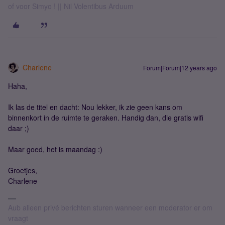
of voor Simyo ! || Nil Volentibus Arduum
Charlene
Forum|Forum|12 years ago
Haha,
Ik las de titel en dacht: Nou lekker, ik zie geen kans om
binnenkort in de ruimte te geraken. Handig dan, die gratis wifi
daar ;)
Maar goed, het is maandag :)
Groetjes,
Charlene
Aub alleen privé berichten sturen wanneer een moderator er om
vraagt