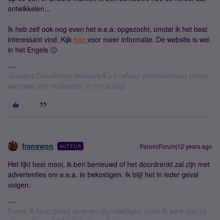
ontwikkelen...
Ik heb zelf ook nog even het e.e.a. opgezocht, omdat ik het best
interessant vind. Kijk
hier
voor meer informatie. De website is wel
in het Engels 🙂
Groetjes,DriesSimyo WebcareA.u.b. alleen privéberichten sturen
wanneer een moderator er om vraagt
franswon
Forum|Forum|12 years ago
AUTEUR
Het lijkt heel mooi, ik ben benieuwd of het doordrenkt zal zijn met
advertenties om e.e.a. te bekostigen. Ik blijf het in ieder geval
volgen.
Frans, ik help graag anderen als vrijwilliger, maar ik werk niet bij