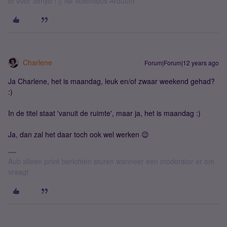
of voor Simyo ! || Nil Volentibus Arduum
Charlene
Forum|Forum|12 years ago
Ja Charlene, het is maandag, leuk en/of zwaar weekend gehad?
:)
In de titel staat 'vanuit de ruimte', maar ja, het is maandag :)
Ja, dan zal het daar toch ook wel werken 😉
Aub alleen privé berichten sturen wanneer een moderator er om
vraagt