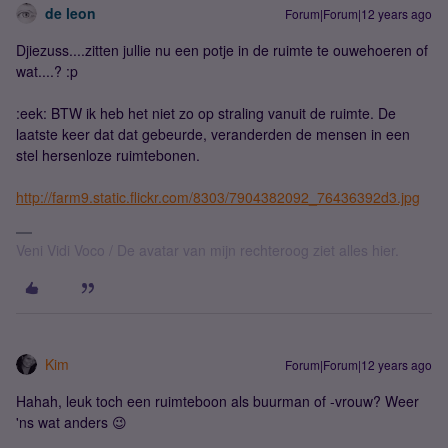
de leon
Forum|Forum|12 years ago
Djiezuss....zitten jullie nu een potje in de ruimte te ouwehoeren of
wat....? :p
:eek: BTW ik heb het niet zo op straling vanuit de ruimte. De
laatste keer dat dat gebeurde, veranderden de mensen in een
stel hersenloze ruimtebonen.
http://farm9.static.flickr.com/8303/7904382092_76436392d3.jpg
Veni Vidi Voco / De avatar van mijn rechteroog ziet alles hier.
Kim
Forum|Forum|12 years ago
Hahah, leuk toch een ruimteboon als buurman of -vrouw? Weer
'ns wat anders 😉