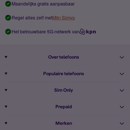
Maandelijks gratis aanpasbaar
Regel alles zelf met
Mijn Simyo
Het betrouwbare 5G-netwerk van
Over telefoons
Abonnement met telefoon
Populaire telefoons
Informatie over telefoons
Pixel 10
Sim Only
Alle telefoons
Pixel 9a
Sim Only
Prepaid
iPhone 16
Sim Only internet
Prepaid
iPhone 16e
Merken
Onbeperkt bellen
Bestel Prepaid simkaart