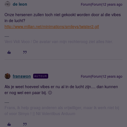
de leon
Forum|Forum|12 years ago
Onze hersenen zullen toch niet gekookt worden door al die vibes
in de lucht?
http://www.millan.net/minimations/smileys/twister2.gif
Veni Vidi Voco / De avatar van mijn rechteroog ziet alles hier.
franswon
Forum|Forum|12 years ago
AUTEUR
Als je weet hoeveel vibes er nu al in de lucht zijn.... dan kunnen
er nog wel een paar bij. 🙂
Frans, ik help graag anderen als vrijwilliger, maar ik werk niet bij
of voor Simyo ! || Nil Volentibus Arduum