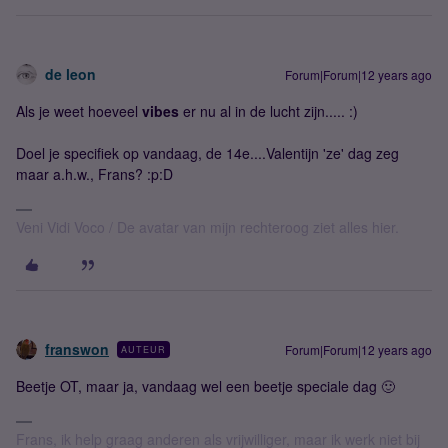
de leon
Forum|Forum|12 years ago
Als je weet hoeveel
vibes
er nu al in de lucht zijn..... :)
Doel je specifiek op vandaag, de 14e....Valentijn 'ze' dag zeg
maar a.h.w., Frans? :p:D
Veni Vidi Voco / De avatar van mijn rechteroog ziet alles hier.
franswon
Forum|Forum|12 years ago
AUTEUR
Beetje OT, maar ja, vandaag wel een beetje speciale dag 🙂
Frans, ik help graag anderen als vrijwilliger, maar ik werk niet bij