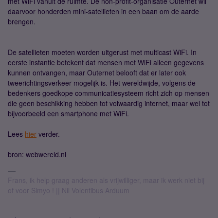
met WiFi vanuit de ruimte. De non-profit-organisatie Outernet wil
daarvoor honderden mini-satellieten in een baan om de aarde
brengen.
De satellieten moeten worden uitgerust met multicast WiFi. In
eerste instantie betekent dat mensen met WiFi alleen gegevens
kunnen ontvangen, maar Outernet belooft dat er later ook
tweerichtingsverkeer mogelijk is. Het wereldwijde, volgens de
bedenkers goedkope communicatiesysteem richt zich op mensen
die geen beschikking hebben tot volwaardig internet, maar wel tot
bijvoorbeeld een smartphone met WiFi.
Lees
hier
verder.
bron: webwereld.nl
Frans, ik help graag anderen als vrijwilliger, maar ik werk niet bij
of voor Simyo ! || Nil Volentibus Arduum