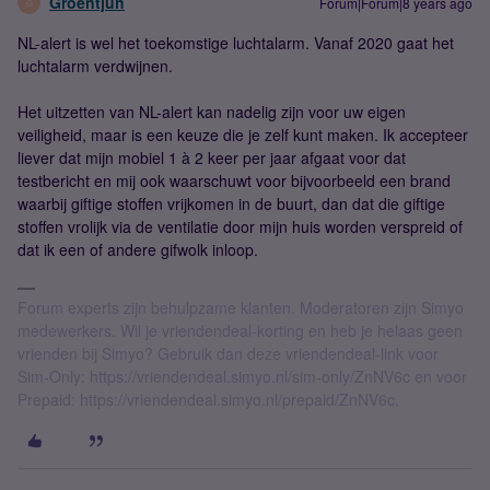
Groentjuh
Forum|Forum|8 years ago
G
NL-alert is wel het toekomstige luchtalarm. Vanaf 2020 gaat het
luchtalarm verdwijnen.
Het uitzetten van NL-alert kan nadelig zijn voor uw eigen
veiligheid, maar is een keuze die je zelf kunt maken. Ik accepteer
liever dat mijn mobiel 1 à 2 keer per jaar afgaat voor dat
testbericht en mij ook waarschuwt voor bijvoorbeeld een brand
waarbij giftige stoffen vrijkomen in de buurt, dan dat die giftige
stoffen vrolijk via de ventilatie door mijn huis worden verspreid of
dat ik een of andere gifwolk inloop.
Forum experts zijn behulpzame klanten. Moderatoren zijn Simyo
medewerkers. Wil je vriendendeal-korting en heb je helaas geen
vrienden bij Simyo? Gebruik dan deze vriendendeal-link voor
Sim-Only: https://vriendendeal.simyo.nl/sim-only/ZnNV6c en voor
Prepaid: https://vriendendeal.simyo.nl/prepaid/ZnNV6c.