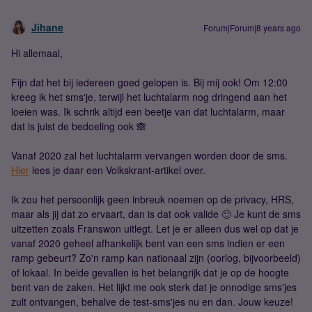
Jihane
Forum|Forum|8 years ago
Hi allemaal,
Fijn dat het bij iedereen goed gelopen is. Bij mij ook! Om 12:00
kreeg ik het sms'je, terwijl het luchtalarm nog dringend aan het
loeien was. Ik schrik altijd een beetje van dat luchtalarm, maar
dat is juist de bedoeling ook 🙈
Vanaf 2020 zal het luchtalarm vervangen worden door de sms.
Hier
lees je daar een Volkskrant-artikel over.
Ik zou het persoonlijk geen inbreuk noemen op de privacy, HRS,
maar als jij dat zo ervaart, dan is dat ook valide 🙂 Je kunt de sms
uitzetten zoals Franswon uitlegt. Let je er alleen dus wel op dat je
vanaf 2020 geheel afhankelijk bent van een sms indien er een
ramp gebeurt? Zo'n ramp kan nationaal zijn (oorlog, bijvoorbeeld)
of lokaal. In beide gevallen is het belangrijk dat je op de hoogte
bent van de zaken. Het lijkt me ook sterk dat je onnodige sms'jes
zult ontvangen, behalve de test-sms'jes nu en dan. Jouw keuze!