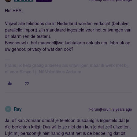
Hoi HRS,
Vrijwel alle telefoons die in Nederland worden verkocht (behalve
parallelle import) zijn standaard ingesteld voor het ontvangen van
dit alarm (en de testen).
Beschouwt u het maandelijkse luchtalarm ook als een inbreuk op
uw gehoor, privacy of wat dan ook?
Frans, ik help graag anderen als vrijwilliger, maar ik werk niet bij
of voor Simyo ! || Nil Volentibus Arduum
Ray
Forum|Forum|8 years ago
R
Ja, dit kan zomaar omdat je telefoon dusdanig is ingesteld dat je
die berichten krijgt. Dus wil je ze niet dan kun je dat zelf uitzetten.
Lijkt mij persoonlijk niet handig want het is de bedoeling dat dit