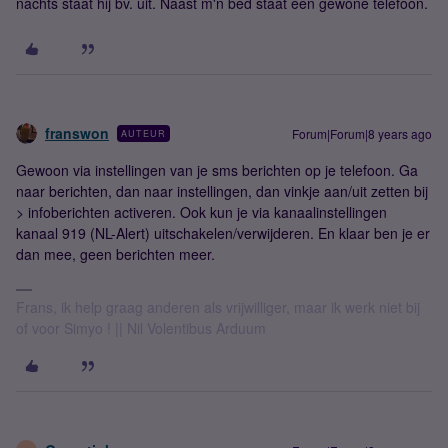
nachts staat hij bv. uit. Naast m'n bed staat een gewone telefoon.
franswon
Forum|Forum|8 years ago
AUTEUR
Gewoon via instellingen van je sms berichten op je telefoon. Ga
naar berichten, dan naar instellingen, dan vinkje aan/uit zetten bij
> infoberichten activeren. Ook kun je via kanaalinstellingen
kanaal 919 (NL-Alert) uitschakelen/verwijderen. En klaar ben je er
dan mee, geen berichten meer.
Frans, ik help graag anderen als vrijwilliger, maar ik werk niet bij
of voor Simyo ! || Nil Volentibus Arduum