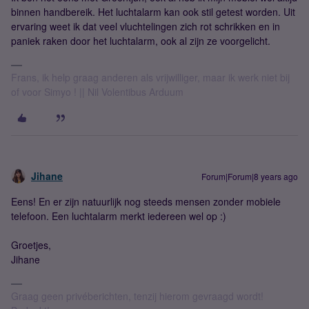
binnen handbereik. Het luchtalarm kan ook stil getest worden. Uit
ervaring weet ik dat veel vluchtelingen zich rot schrikken en in
paniek raken door het luchtalarm, ook al zijn ze voorgelicht.
Frans, ik help graag anderen als vrijwilliger, maar ik werk niet bij
of voor Simyo ! || Nil Volentibus Arduum
Jihane
Forum|Forum|8 years ago
Eens! En er zijn natuurlijk nog steeds mensen zonder mobiele
telefoon. Een luchtalarm merkt iedereen wel op :)
Groetjes,
Jihane
Graag geen privéberichten, tenzij hierom gevraagd wordt!