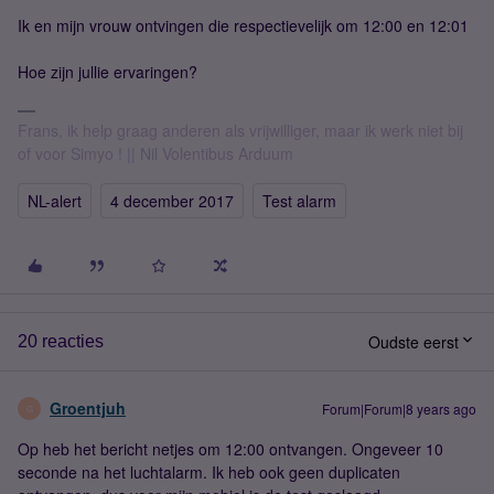
Ik en mijn vrouw ontvingen die respectievelijk om 12:00 en 12:01
Hoe zijn jullie ervaringen?
Frans, ik help graag anderen als vrijwilliger, maar ik werk niet bij
of voor Simyo ! || Nil Volentibus Arduum
NL-alert
4 december 2017
Test alarm
Oudste eerst
20 reacties
Groentjuh
Forum|Forum|8 years ago
G
Op heb het bericht netjes om 12:00 ontvangen. Ongeveer 10
seconde na het luchtalarm. Ik heb ook geen duplicaten