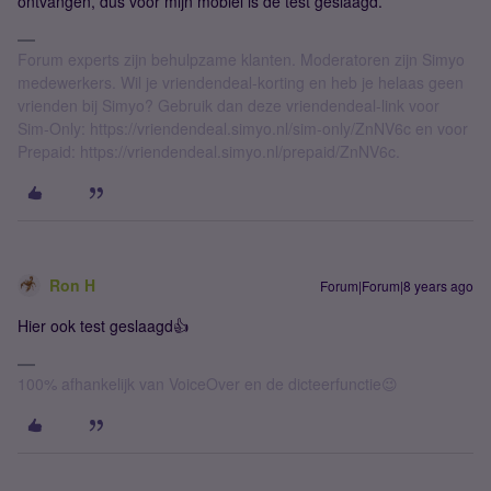
ontvangen, dus voor mijn mobiel is de test geslaagd.
Forum experts zijn behulpzame klanten. Moderatoren zijn Simyo
medewerkers. Wil je vriendendeal-korting en heb je helaas geen
vrienden bij Simyo? Gebruik dan deze vriendendeal-link voor
Sim-Only: https://vriendendeal.simyo.nl/sim-only/ZnNV6c en voor
Prepaid: https://vriendendeal.simyo.nl/prepaid/ZnNV6c.
Ron H
Forum|Forum|8 years ago
Hier ook test geslaagd👍
100% afhankelijk van VoiceOver en de dicteerfunctie😉