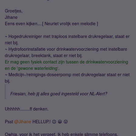
Groetjes,
Jihane
Eens even kijken....[ Neuriet vrolijk een melodie ]
~ Hogedrukreiniger met traploos instelbare drukregelaar, staat er
niet bij.
~ Hydrofoorinstallatie voor drinkwatervoorziening met instelbare
drukregelaar, breektank, staat er niet bij.
Er mag geen fysiek contact zijn tussen de drinkwatervoorziening
en de 'gewone waterleiding'.
~ Medicijn-/reinigings-doseerpomp met drukregelaar staat er niet
bij.
Friesian, heb jij alles goed ingesteld voor NL-Alert?
Uhhhhh........ff denken.
Psst
@Jihane
HELLUP.! 😉 😀 😛
Owhja, voor ik het vergeet, ik heb enkele slimme telefoons.