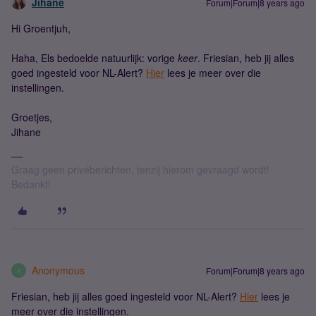
Jihane
Forum|Forum|8 years ago
Hi Groentjuh,
Haha, Els bedoelde natuurlijk: vorige
keer
. Friesian, heb jij alles
goed ingesteld voor NL-Alert?
Hier
lees je meer over die
instellingen.
Groetjes,
Jihane
Graag geen privéberichten, tenzij hierom gevraagd wordt!
Bedankt!
Anonymous
Forum|Forum|8 years ago
A
Friesian, heb jij alles goed ingesteld voor NL-Alert?
Hier
lees je
meer over die instellingen.