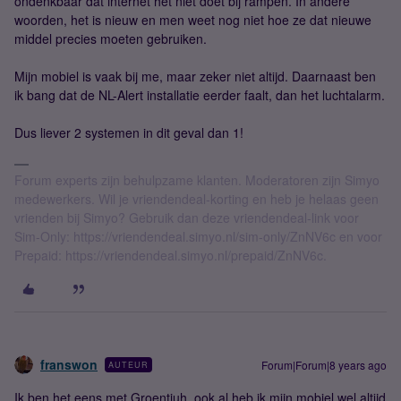
ondenkbaar dat internet het niet doet bij rampen. In andere
woorden, het is nieuw en men weet nog niet hoe ze dat nieuwe
middel precies moeten gebruiken.
Mijn mobiel is vaak bij me, maar zeker niet altijd. Daarnaast ben
ik bang dat de NL-Alert installatie eerder faalt, dan het luchtalarm.
Dus liever 2 systemen in dit geval dan 1!
Forum experts zijn behulpzame klanten. Moderatoren zijn Simyo
medewerkers. Wil je vriendendeal-korting en heb je helaas geen
vrienden bij Simyo? Gebruik dan deze vriendendeal-link voor
Sim-Only: https://vriendendeal.simyo.nl/sim-only/ZnNV6c en voor
Prepaid: https://vriendendeal.simyo.nl/prepaid/ZnNV6c.
franswon
Forum|Forum|8 years ago
AUTEUR
Ik ben het eens met Groentjuh, ook al heb ik mijn mobiel wel altijd